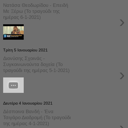
Νατάσα Θεοδωρίδου - Επειδή
Με Ξέρω (Το τραγούδι της
›
ημέρας 6-1-2021)
Τρίτη 5 Ιανουαρίου 2021
Διονύσης Σχοινάς -
Συγκοινωνούντα δοχεία (Το
›
τραγούδι της ημέρας 5-1-2021)
Δευτέρα 4 Ιανουαρίου 2021
Δέσποινα Βανδή - 'Ενα
Τσιγάρο Διαδρομή (Το τραγούδι
›
της ημέρας 4-1-2021)