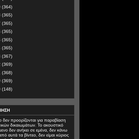
9
(364)
8
(365)
7
(365)
6
(365)
5
(365)
4
(365)
3
(367)
2
(369)
1
(368)
0
(369)
9
(148)
ΙΗΣΗ
εο δεν προορίζονται για παραβίαση
ικών δικαιωμάτων. Το ακουστικό
μενο δεν ανήκει σε εμένα, δεν κάνω
πό αυτά τα βίντεο, δεν είμαι κύριος