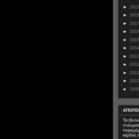
►
201
►
201
►
201
►
201
►
201
►
201
►
201
►
201
►
201
►
201
►
200
ΑΠΟΠΟ
Τα βίντ
πνευματ
περιεχό
κέρδος α