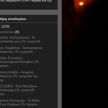
που διαβάζουν στον Πειραιά και όχι
θήκη ιστολογίου
6
(220)
υγούστου
(8)
χάλης Χατζηγιάννης- Το
καλοκαίρι μου (Το τραγούδ...
κος Καρβέλας - Καλοκαιρινές
διακοπές (Το τραγούδ...
τικές Συνοικίες -
Καλοκαιρινά Ραντεβού (Το
τραγο...
λινα σπαθιά - Λιωμένο
παγωτό (Το τραγούδι της
ημ...
LISSES - Όλα Μοιάζουν
Καλοκαίρι (Το τραγούδι
της...
ριάνα Κατσιμίχα - Το Βαλς
Των Ονείρων (Το τραγού...