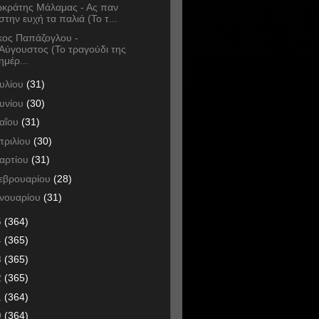
κράτης Μάλαμας - Ας παν
στην ευχή τα παλιά (Το τ...
κος Παπάζογλου -
Αύγουστος (Το τραγούδι της
ημέρ...
ουλίου
(31)
ουνίου
(30)
αΐου
(31)
πριλίου
(30)
αρτίου
(31)
εβρουαρίου
(28)
ανουαρίου
(31)
5
(364)
4
(365)
3
(365)
2
(365)
1
(364)
0
(364)