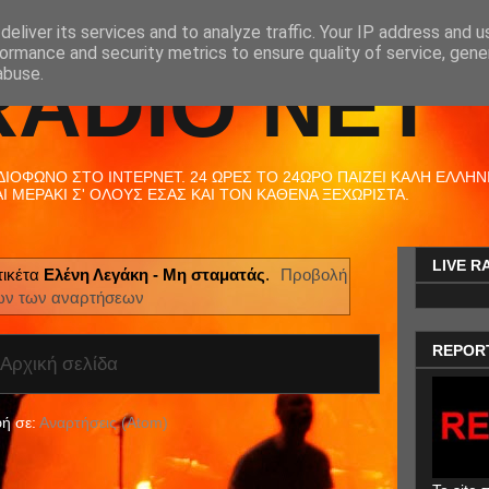
eliver its services and to analyze traffic. Your IP address and 
ormance and security metrics to ensure quality of service, gen
RADIO NET
abuse.
ΟΦΩΝΟ ΣΤΟ ΙΝΤΕΡΝΕΤ. 24 ΩΡΕΣ ΤΟ 24ΩΡΟ ΠΑΙΖΕΙ ΚΑΛΗ ΕΛΛΗΝΙΚ
 ΜΕΡΑΚΙ Σ' ΟΛΟΥΣ ΕΣΑΣ ΚΑΙ ΤΟΝ ΚΑΘΕΝΑ ΞΕΧΩΡΙΣΤΑ.
LIVE R
τικέτα
Ελένη Λεγάκη - Μη σταματάς
.
Προβολή
ων των αναρτήσεων
REPOR
Αρχική σελίδα
ή σε:
Αναρτήσεις (Atom)