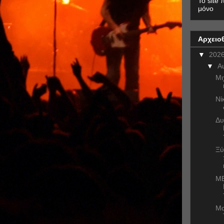
To site 
μόνο
Αρχειο
▼
202
▼
Α
Μι
Νί
Δυ
Ξύ
ME
Μα