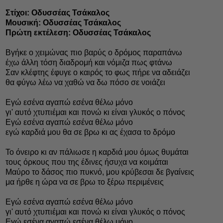
Στίχοι: Οδυσσέας Τσάκαλος
Μουσική: Οδυσσέας Τσάκαλος
Πρώτη εκτέλεση: Οδυσσέας Τσάκαλος
Βγήκε ο χειμώνας πιο βαρύς ο δρόμος παραπάνω
έχω άλλη τόση διαδρομή και νόμιζα πως φτάνω
Σαν κλέφτης έφυγε ο καιρός το φως πήρε να αδειάζει
θα φύγω λέω να χαθώ να δω πόσο σε νοιάζει
Εγώ εσένα αγαπώ εσένα θέλω μόνο
γι' αυτό χτυπιέμαι και πονώ κι είναι γλυκός ο πόνος
Εγώ εσένα αγαπώ εσένα θέλω μόνο
εγώ καρδιά μου θα σε βρω κι ας έχασα το δρόμο
Το όνειρο κι αν πάλιωσε η καρδιά μου όμως θυμάται
τους όρκους που της έδινες ήσυχα να κοιμάται
Μαύρο το δάσος πιο πυκνό, μου κρύβεσαι δε βγαίνεις
μα ήρθε η ώρα να σε βρω το ξέρω περιμένεις
Εγώ εσένα αγαπώ εσένα θέλω μόνο
γι' αυτό χτυπιέμαι και πονώ κι είναι γλυκός ο πόνος
Εγώ εσένα αγαπώ εσένα θέλω μόνο