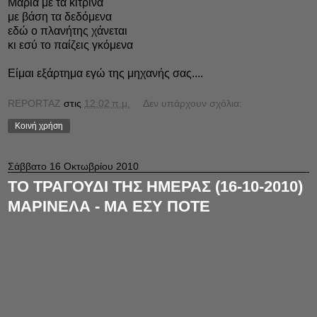
Μαρία με τα κίτρινα
με βάση τα δεδόμενα
εδώ ο πλανήτης χάνεται
κι εσύ το παίζεις γκόμενα
Είμαι εξάρτημα εγώ της μηχανής σας....
REPORTAZ
στις
12:02 π.μ.
Δεν υπάρχουν σχόλια:
Κοινή χρήση
Σάββατο 16 Οκτωβρίου 2010
ΤΟ ΤΡΑΓΟΥΔΙ ΤΗΣ ΗΜΕΡΑΣ (16-10-2010)
ΜΑΡΙΝΕΛΑ - ΜΑ ΕΣΥ ΠΟΤΕ