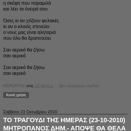
η σκέψη που παραμιλά
και λέει τα όνειρά σου
Όσες κι αν χτίζουν φυλακές
κι αν ο κλοιός στενεύει
ο νους μας είναι αληταριό
που όλο θα δραπετεύει
Σαν αερικό θα ζήσω
σαν αερικό
Σαν αερικό θα ζήσω
σαν αερικό
REPORTAZ
στις
12:44 π.μ.
Δεν υπάρχουν σχόλια:
Κοινή χρήση
Σάββατο 23 Οκτωβρίου 2010
TO ΤΡΑΓΟΥΔΙ ΤΗΣ ΗΜΕΡΑΣ (23-10-2010)
ΜΗΤΡΟΠΑΝΟΣ ΔΗΜ.- ΑΠΟΨΕ ΘΑ ΘΕΛΑ