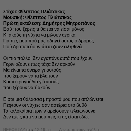
Στίχοι: Φίλιππος Πλιάτσικας
Μουσική: Φίλιππος Πλιάτσικας
Πρώτη εκτέλεση: Δημήτρης Μητροπάνος
Εσύ που ξέρεις τι θα πει να είσαι μόνος
Κι ακούς τη νύχτα να μιλούν αερικά
Για πες μου πού μας οδηγεί αυτός ο δρόμος
Πού δραπετεύουν
όσοι ζουν αληθινά
.
Οι πιο πολλοί δεν αγαπάνε αυτά που έχουν
Γκρινιάζουνε πως τάχα δεν αρκούν
Μα είναι τα όνειρα γι`αυτούς
που ξέρουν να τα βλέπουν
Και τα τραγούδια γι`αυτούς
που ξέρουν να τ`ακούν.
Είσαι μια θάλασσα μπροστά μου που απλώνεται
Πέφτουν οι νύχτες σαν αστέρια στο βυθό
Τα καλοκαίρια πριν ν`αρχίσουνε τελειώνουνε
Δεν έχεις κάτι να μου πεις κι ας είσαι εδώ.
REPORTAZ
στις
12:19 π.μ.
Δεν υπάρχουν σχόλια: