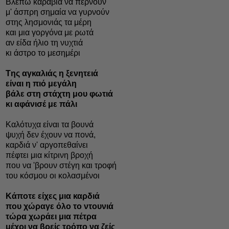
Bλέπω καράβια να περνούν
μ' άσπρη σημαία να γυρνούν
στης λησμονιάς τα μέρη
και μια γοργόνα με ρωτά
αν είδα ήλιο τη νυχτιά
κι άστρο το μεσημέρι
Tης αγκαλιάς η ξενητειά
είναι η πιό μεγάλη
βάλε στη στάχτη μου φωτιά
κι αφάνισέ με πάλι
Kαλότυχα είναι τα βουνά
ψυχή δεν έχουν να πονά,
καρδιά ν' αργοπεθαίνει
πέφτει μια κίτρινη βροχή
που να 'βρουν στέγη και τροφή
του κόσμου οι κολασμένοι
Kάποτε είχες μια καρδιά
που χώραγε όλο το ντουνιά
τώρα χωράει μια πέτρα
μέχρι να βρείς τρόπο να ζείς