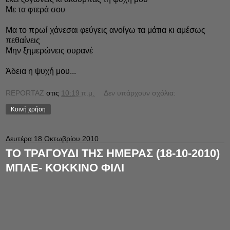
Με τα φτερά σου
Μα το πρωί χάνεσαι φεύγεις ανοίγω τα μάτια κι αμέσως
πεθαίνεις
Μην ξημερώνεις ουρανέ
Άδεια η ψυχή μου...
REPORTAZ
στις
10:19 π.μ.
Δεν υπάρχουν σχόλια:
Κοινή χρήση
Δευτέρα 18 Οκτωβρίου 2010
ΤΟ ΤΡΑΓΟΥΔΙ ΤΗΣ ΗΜΕΡΑΣ (18-10-2010)
ΜΠΛΕ- ΚΟΚΚΙΝΟ ΦΙΛΙ