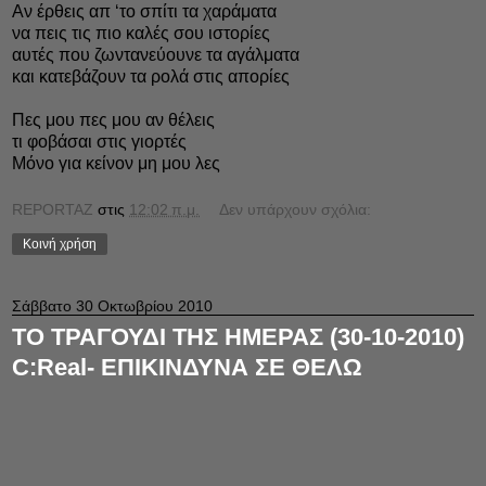
Αν έρθεις απ ‘το σπίτι τα χαράματα
να πεις τις πιο καλές σου ιστορίες
αυτές που ζωντανεύουνε τα αγάλματα
και κατεβάζουν τα ρολά στις απορίες
Πες μου πες μου αν θέλεις
τι φοβάσαι στις γιορτές
Μόνο για κείνον μη μου λες
REPORTAZ
στις
12:02 π.μ.
Δεν υπάρχουν σχόλια:
Κοινή χρήση
Σάββατο 30 Οκτωβρίου 2010
ΤΟ ΤΡΑΓΟΥΔΙ ΤΗΣ ΗΜΕΡΑΣ (30-10-2010)
C:Real- ΕΠΙΚΙΝΔΥΝΑ ΣΕ ΘΕΛΩ