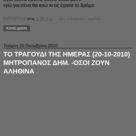
εγώ για σένα θα καώ κι ας έχασα το δρόμο
REPORTAZ
στις
1:08 π.μ.
Δεν υπάρχουν σχόλια:
Κοινή χρήση
Τετάρτη 20 Οκτωβρίου 2010
ΤΟ ΤΡΑΓΟΥΔΙ ΤΗΣ ΗΜΕΡΑΣ (20-10-2010)
ΜΗΤΡΟΠΑΝΟΣ ΔΗΜ. -ΟΣΟΙ ΖΟΥΝ
ΑΛΗΘΙΝΑ