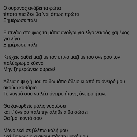
Ο ουρανός ανάβει τα φώτα
τίποτα πια δεν θα 'ναι όπως πρώτα
Ξημέρωσε πάλι
Ξυπνάω στο φως τα μάτια ανοίγω για λίγο νεκρός χαμένος
για λίγο
Ξημέρωσε πάλι
Κι έχεις χαθεί μαζί με τον ύπνο μαζί με του ονείρου τον
πολύχρωμο κύκνο
Μην ξημερώνεις ουρανέ
Άδεια η ψυχή μου το δωμάτιο άδειο κι από τo όνειρό μου
ακούω καθάριο
Το λυγμό σου να λέει όνειρο ήτανε, όνειρο ήτανε
Θα ξαναρθείς μόλις νυχτώσει
και τ' όνειρο πάλι την αλήθεια θα σώσει
Θα 'μαι κοντά σου
Μόνο εκεί σε βλέπω καλή μου
εκεί ζυγώνεις κι ακουμπάς τη ψυχή μου