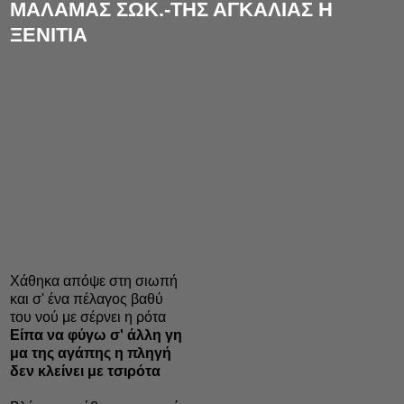
ΜΑΛΑΜΑΣ ΣΩΚ.-ΤΗΣ ΑΓΚΑΛΙΑΣ Η
ΞΕΝΙΤΙΑ
Xάθηκα απόψε στη σιωπή
και σ' ένα πέλαγος βαθύ
του νού με σέρνει η ρότα
Eίπα να φύγω σ' άλλη γη
μα της αγάπης η πληγή
δεν κλείνει με τσιρότα