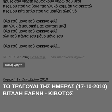
ήρθες σαν γιορτή κρυφακούν γύρω σου θεοί
πες μου πού να βρω πιο γλυκό κομμάτι να σκεφτώ
πες μου κάτι απλό που να μοιάζει αληθινό
Όλα εσύ μόνο εσύ κόκκινο φιλί
μια γλυκιά μουσική μας κρατάει μαζί
Όλα εσύ μόνο εσύ κόκκινο φιλί
όλα εσύ πάντα εσύ μόνο μόνο εσύ
Όλα εσύ μόνο εσύ κόκκινο φιλί...
REPORTAZ
στις
12:44 π.μ.
Δεν υπάρχουν σχόλια:
Κοινή χρήση
Κυριακή 17 Οκτωβρίου 2010
ΤΟ ΤΡΑΓΟΥΔΙ ΤΗΣ ΗΜΕΡΑΣ (17-10-2010)
ΒΙΤΑΛΗ ΕΛΕΝΗ - ΚΙΒΩΤΟΣ