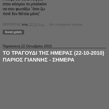
στου κόσμου το μπαλκόνι
να σου φωνάξω "όσο ζω
ποτέ δεν θά'σαι μόνη"
REPORTAZ
στις
12:12 π.μ.
Δεν υπάρχουν σχόλια:
Κοινή χρήση
Παρασκευή 22 Οκτωβρίου 2010
ΤΟ ΤΡΑΓΟΥΔΙ ΤΗΣ ΗΜΕΡΑΣ (22-10-2010)
ΠΑΡΙΟΣ ΓΙΑΝΝΗΣ - ΣΗΜΕΡΑ