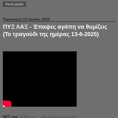
Κοινή χρήση
Παρασκευή 13 Ιουνίου 2025
ΠΥΞ ΛΑΞ - Έπαψες αγάπη να θυμίζεις
(Το τραγούδι της ημέρας 13-6-2025)
NET
στις
12:06 π.μ.
Δεν υπάρχουν σχόλια: