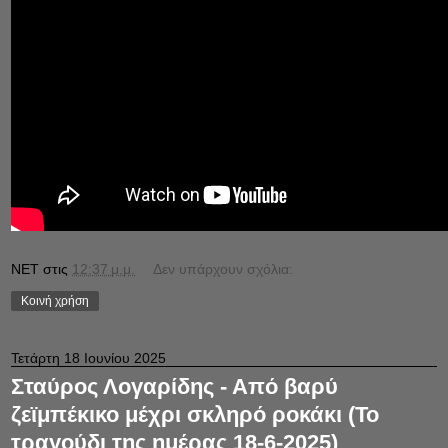
NET
στις
12:37 μ.μ.
Δεν υπάρχουν σχόλια:
Κοινή χρήση
Τετάρτη 18 Ιουνίου 2025
Σταύρος Λογαρίδης - Από βαρύ
ζεϊμπέκικο μέχρι σκληρό ροκάκι (Το
τραγούδι της ημέρας 18-6-2025)