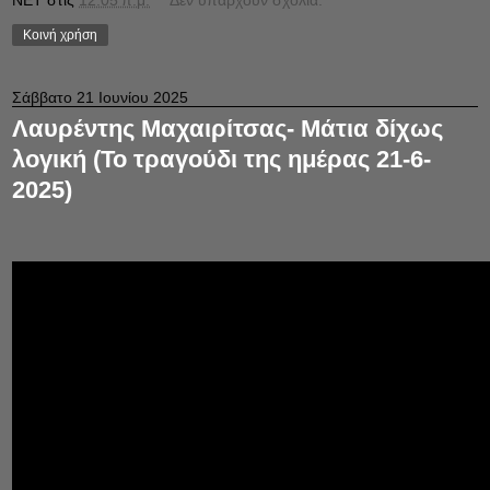
NET
στις
12:05 π.μ.
Δεν υπάρχουν σχόλια:
Κοινή χρήση
Σάββατο 21 Ιουνίου 2025
Λαυρέντης Μαχαιρίτσας- Μάτια δίχως
λογική (Το τραγούδι της ημέρας 21-6-
2025)