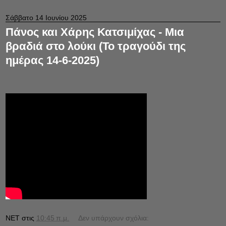
Σάββατο 14 Ιουνίου 2025
Πάνος και Χάρης Κατσιμίχας - Μια
βραδιά στο λούκι (Το τραγούδι της
ημέρας 14-6-2025)
NET
στις
10:45 π.μ.
Δεν υπάρχουν σχόλια: