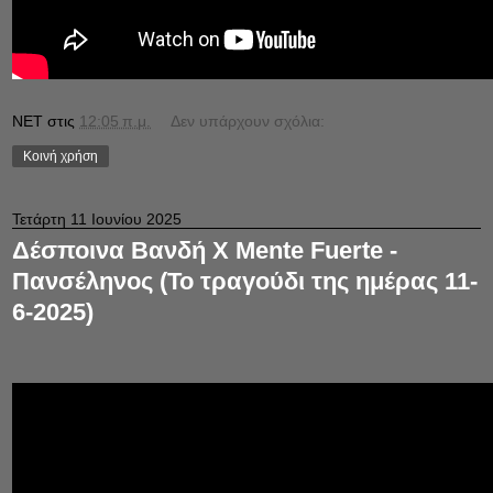
NET
στις
12:05 π.μ.
Δεν υπάρχουν σχόλια:
Κοινή χρήση
Τετάρτη 11 Ιουνίου 2025
Δέσποινα Βανδή Χ Mente Fuerte -
Πανσέληνος (Το τραγούδι της ημέρας 11-
6-2025)