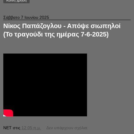
Κοινή χρήση
Σάββατο 7 Ιουνίου 2025
Νίκος Παπάζογλου - Απόψε σιωπηλοί
(Το τραγούδι της ημέρας 7-6-2025)
NET
στις
12:05 π.μ.
Δεν υπάρχουν σχόλια: