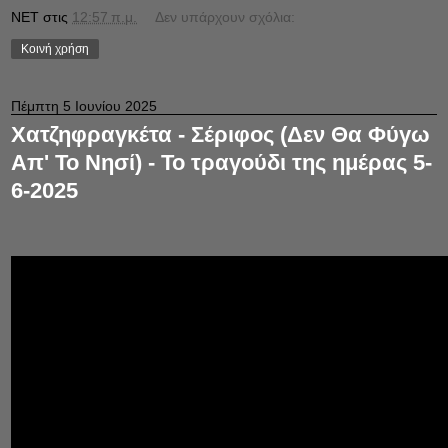
NET
στις
12:57 π.μ.
Δεν υπάρχουν σχόλια:
Κοινή χρήση
Πέμπτη 5 Ιουνίου 2025
Χατζηφραγκέτα - Σέριφος (Δεν Θα Φύγω
Απ' Το Νησί) - Το τραγούδι της ημέρας 5-
6-2025