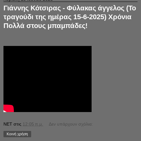
Γιάννης Κότσιρας - Φύλακας άγγελος (Το
τραγούδι της ημέρας 15-6-2025) Χρόνια
Πολλά στους μπαμπάδες!
NET
στις
12:05 π.μ.
Δεν υπάρχουν σχόλια:
Κοινή χρήση