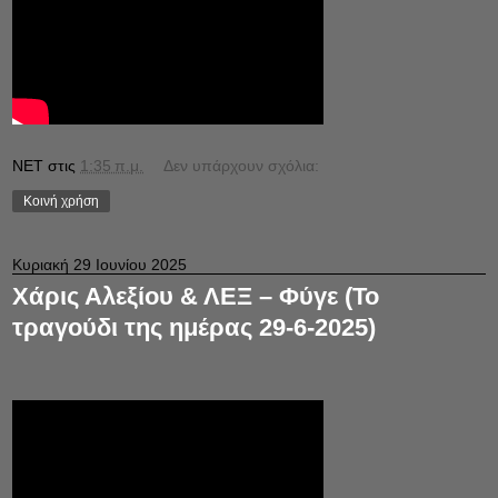
NET
στις
1:35 π.μ.
Δεν υπάρχουν σχόλια:
Κοινή χρήση
Κυριακή 29 Ιουνίου 2025
Χάρις Αλεξίου & ΛΕΞ – Φύγε (Το
τραγούδι της ημέρας 29-6-2025)