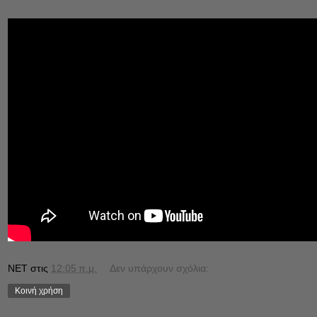
NET
στις
12:05 π.μ.
Δεν υπάρχουν σχόλια:
Κοινή χρήση