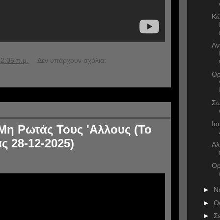
Κώ
Αν
2:05 π.μ.
Δεν υπάρχουν σχόλια:
Ορ
Σω
Ιο
 Μη Ρωτάς Τους 'Αλλους (Το
ς 28-12-2025)
Αλ
Ορ
►
Ν
►
Ο
►
Σ