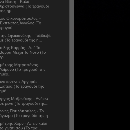
να Βίσση - Καλά
Χριστούγεννα (Το τραγούδι
της ημ...
κος Οικονομόπουλος –
Έκπτωτος Άγγελος (Το
τραγού...
της Σφακιανάκης - Ταξίδεψέ
με (Το τραγούδι της η...
σίλης Καρράς - Απ' Το
Βορρά Μέχρι Το Νότο (Το
τρ...
μήτρης Μητροπάνος-
Αλίμονο (Το τραγούδι της
ημέρ...
νσταντίνος Αργυρός -
Ελπίδα (Το τραγούδι της
ημέ...
ώργος Μαζωνάκης - Ανήκω
σε μένα (Το τραγούδι της...
άννης Πουλόπουλος - Το
άγαλμα (Το τραγούδι της η...
μήτρης Χορν - Ας είν καλά
το γινάτι σου (Το τρα...