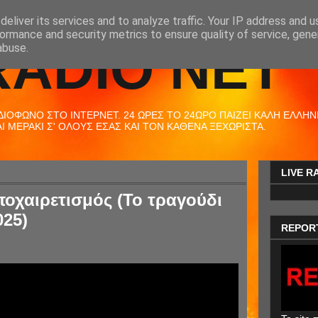
eliver its services and to analyze traffic. Your IP address and 
ormance and security metrics to ensure quality of service, gen
RADIO NET
abuse.
ΟΦΩΝΟ ΣΤΟ ΙΝΤΕΡΝΕΤ. 24 ΩΡΕΣ ΤΟ 24ΩΡΟ ΠΑΙΖΕΙ ΚΑΛΗ ΕΛΛΗΝΙΚ
 ΜΕΡΑΚΙ Σ' ΟΛΟΥΣ ΕΣΑΣ ΚΑΙ ΤΟΝ ΚΑΘΕΝΑ ΞΕΧΩΡΙΣΤΑ.
LIVE R
ποχαιρετισμός (Το τραγούδι
025)
REPOR