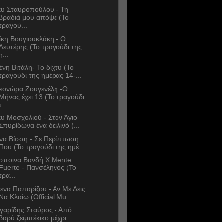
κυ Σταυροπούλου - Τη
βραδιά μου απόψε (Το
τραγού...
ίκη Βουγιουκλάκη - Ο
Λευτέρης (Το τραγούδι της
η...
ένη Βιτάλη- Το δίχτυ (Το
τραγούδι της ημέρας 14-...
εονώρα Ζουγενέλη -Ο
Μήνας έχει 13 (Το τραγούδι
τ...
κυ Μοσχολιού - Στον Άγιο
Σπυρίδωνα ένα δειλινό (...
να Βίσση - Σε Περίπτωση
Που (Το τραγούδι της ημέ...
σποινα Βανδή Χ Mente
Fuerte - Πανσέληνος (Το
τρα...
ενα Παπαρίζου - Αν Με Δεις
Να Κλαίω (Official Mu...
γαρίδης Σταύρος - Από
βαρύ ζεϊμπέκικο μέχρι