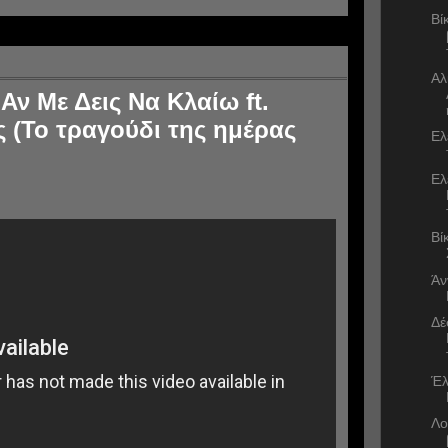
Βί
Αλ
Αν Με Δεις Να Κλαίω ft.
 (Το τραγούδι της ημέρας
Ελ
Ελ
Βί
Άν
Δέ
Έλ
Λο