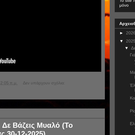
To site 
μόνο
Αρχειο
►
202
▼
202
▼
Δ
Γι
Με
2:05 π.μ.
Δεν υπάρχουν σχόλια:
Έλ
Κα
Ρί
 Δε Βάζεις Μυαλό (Το
Eλ
ς 30-12-2025)