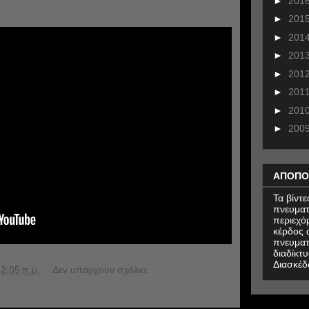
►
201
►
201
►
201
►
201
►
201
►
201
►
201
►
200
ΑΠΟΠΟ
Τα βίντ
πνευματ
περιεχό
κέρδος α
πνευματ
διαδίκτυ
Διασκέδ
2:05 π.μ.
Δεν υπάρχουν σχόλια: