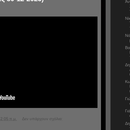
Άν
Νί
Νό
Βα
Δη
Κω
Γι
Γι
2:05 π.μ.
Δεν υπάρχουν σχόλια:
Δη