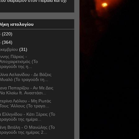
που διαβάζουν στον Πειραιά και όχι
θήκη ιστολογίου
6
(220)
5
(364)
εκεμβρίου
(31)
άννης Πάριος -
Αποχαιρετισμός (Το
τραγούδι της η...
λίνα Ασλανίδου - Δε Βάζεις
Μυαλό (Το τραγούδι τη...
ενα Παπαρίζου - Αν Με Δεις
Να Κλαίω ft. Αναστάσι...
τερίνα Λιόλιου - Μη Ρωτάς
Τους 'Αλλους (Το τραγο...
α Ελληνίδου - Κάτι Ξέρεις (Το
τραγούδι της ημέρα...
ένη Βιτάλη - Ο Μανώλης (Το
τραγούδι της ημέρας 2...