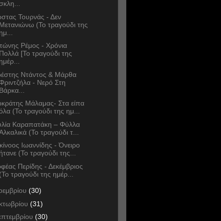
σκλη...
στας Τουρνάς - Δεν
Μετανιώνω (Το τραγούδι της
ημ...
τώνης Ρέμος - Χρόνια
Πολλά [Το τραγούδι της
ημέρ...
έστης Ντάντος & Μάρθα
Φριντζήλα - Νερό Στη
Βάρκα...
κράτης Μάλαμας- Στα είπα
όλα (Το τραγούδι της ημ...
υλία Καραπατάκη – Φύλλα
Αλκαλικά (Το τραγούδι τ...
κίνοος Ιωαννίδης - Όνειρο
ήτανε (Το τραγούδι της...
φέας Περίδης - Δεκέμβριος
(Το τραγούδι της ημέρ...
οεμβρίου
(30)
κτωβρίου
(31)
επτεμβρίου
(30)