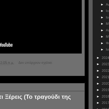
►
Α
►
Ι
►
Ι
►
Μ
►
Α
►
Μ
►
Φ
►
Ι
►
202
2:05 π.μ.
Δεν υπάρχουν σχόλια:
►
202
►
202
►
202
►
202
►
201
ι Ξέρεις (Το τραγούδι της
►
201
►
201