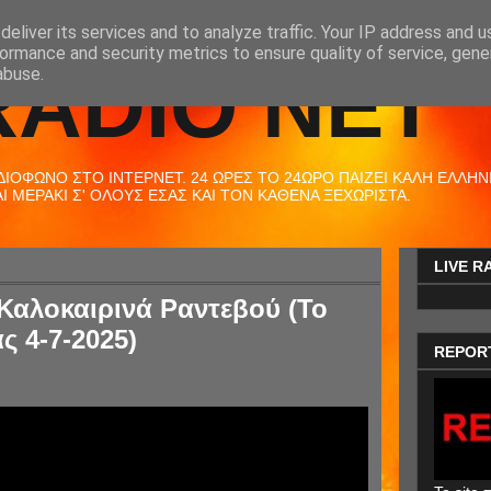
eliver its services and to analyze traffic. Your IP address and 
ormance and security metrics to ensure quality of service, gen
RADIO NET
abuse.
ΟΦΩΝΟ ΣΤΟ ΙΝΤΕΡΝΕΤ. 24 ΩΡΕΣ ΤΟ 24ΩΡΟ ΠΑΙΖΕΙ ΚΑΛΗ ΕΛΛΗΝΙΚ
 ΜΕΡΑΚΙ Σ' ΟΛΟΥΣ ΕΣΑΣ ΚΑΙ ΤΟΝ ΚΑΘΕΝΑ ΞΕΧΩΡΙΣΤΑ.
LIVE R
- Καλοκαιρινά Ραντεβού (Το
ς 4-7-2025)
REPOR