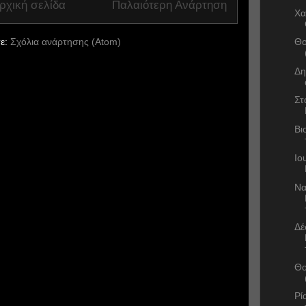
ρχική σελίδα
Παλαιότερη Ανάρτηση
Χα
ε:
Σχόλια ανάρτησης (Atom)
Θο
Δη
Στ
Βι
Ιο
Να
Δέ
Θο
Ρί