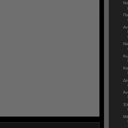
Νό
Πα
Αν
Νί
Κω
Κα
Δέ
Άν
Έλ
Μέ