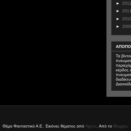
►
201
►
201
►
201
►
200
ΑΠΟΠΟ
Τα βίντ
πνευματ
περιεχό
κέρδος α
πνευματ
διαδίκτυ
Διασκέδ
Θέμα Φανταστικό Α.Ε.. Εικόνες θέματος από
Aguru
. Από το
Blogger
.