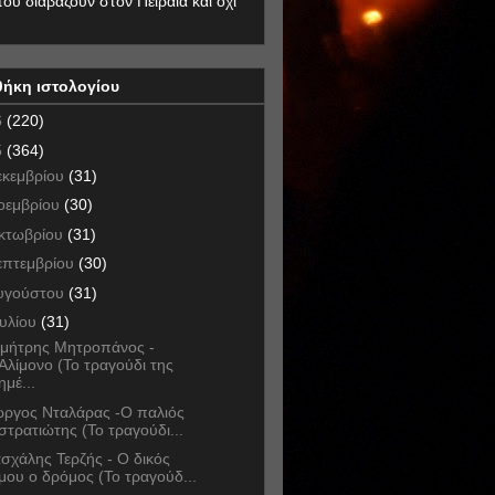
που διαβάζουν στον Πειραιά και όχι
θήκη ιστολογίου
6
(220)
5
(364)
εκεμβρίου
(31)
οεμβρίου
(30)
κτωβρίου
(31)
επτεμβρίου
(30)
υγούστου
(31)
ουλίου
(31)
μήτρης Μητροπάνος -
Αλίμονο (Το τραγούδι της
ημέ...
ώργος Νταλάρας -Ο παλιός
στρατιώτης (Το τραγούδι...
σχάλης Τερζής - Ο δικός
μου ο δρόμος (Το τραγούδ...