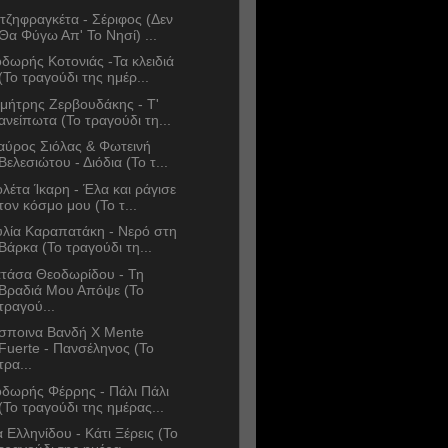
τζηφραγκέτα - Σέριφος (Δεν
Θα Φύγω Απ' Το Νησί) ...
δωρής Κοτονιάς -Τα κλειδιά
(Το τραγούδι της ημέρ...
μήτρης Ζερβουδάκης - Τ'
ανείπωτα (Το τραγούδι τη...
αύρος Σιόλας & Φωτεινή
Βελεσιώτου - Διόδια (Το τ...
ολέτα Ίκαρη - Έλα και ράγισε
τον κόσμο μου (Το τ...
υλία Καραπατάκη - Νερό στη
Βάρκα (Το τραγούδι τη...
τάσα Θεοδωρίδου - Τη
Βραδιά Μου Απόψε (Το
τραγού...
σποινα Βανδή Χ Mente
Fuerte - Πανσέληνος (Το
τρα...
δωρής Φέρρης - Πάλι Πάλι
(Το τραγούδι της ημέρας...
α Ελληνίδου - Κάτι Ξέρεις (Το