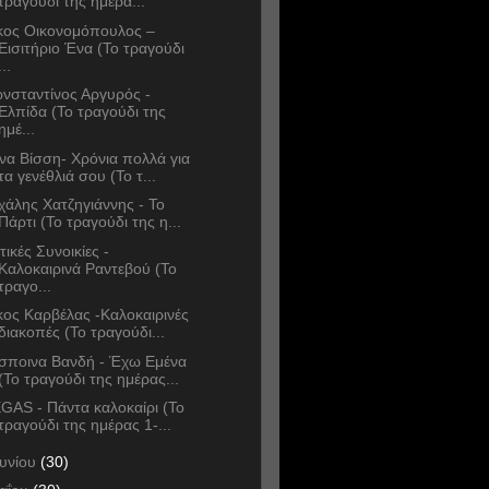
τραγούδι της ημέρα...
κος Οικονομόπουλος –
Εισιτήριο Ένα (Το τραγούδι
...
νσταντίνος Αργυρός -
Ελπίδα (Το τραγούδι της
ημέ...
να Βίσση- Χρόνια πολλά για
τα γενέθλιά σου (Το τ...
χάλης Χατζηγιάννης - Το
Πάρτι (Το τραγούδι της η...
τικές Συνοικίες -
Καλοκαιρινά Ραντεβού (Το
τραγο...
κος Καρβέλας -Καλοκαιρινές
διακοπές (Το τραγούδι...
σποινα Βανδή - Έχω Εμένα
(Το τραγούδι της ημέρας...
GAS - Πάντα καλοκαίρι (Το
τραγούδι της ημέρας 1-...
ουνίου
(30)