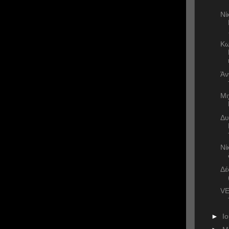
Νί
Κω
Άν
Μι
Δυ
Νί
Δέ
VE
►
Ι