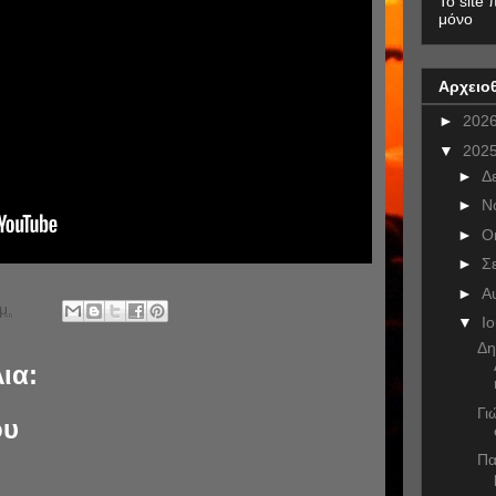
To site 
μόνο
Αρχειο
►
202
▼
202
►
Δ
►
Ν
►
Ο
►
Σ
►
Α
μ.
▼
Ι
Δη
ια:
Γι
ου
Πα