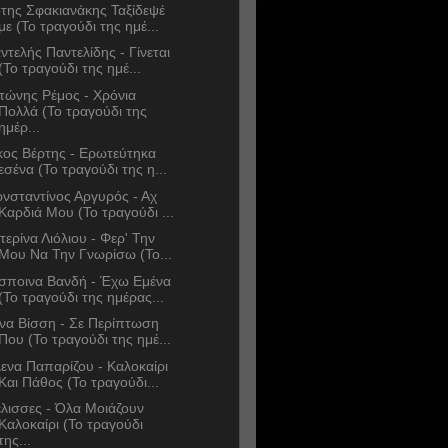
της Σφακιανάκης Ταξίδεψέ
με (Το τραγούδι της ημέ...
ντελής Παντελίδης - Γίνεται
(Το τραγούδι της ημέ...
τώνης Ρέμος - Χρόνια
Πολλά (Το τραγούδι της
ημέρ...
κος Βέρτης - Ερωτεύτηκα
εσένα (Το τραγούδι της η...
νσταντίνος Αργυρός - Αχ
Καρδιά Μου (Το τραγούδι ...
τερίνα Λιόλιου - Φερ' Την
Μου Να Την Γνωρίσω (Το...
σποινα Βανδή - Έχω Εμένα
(Το τραγούδι της ημέρας...
να Βίσση - Σε Περίπτωση
Που (Το τραγούδι της ημέ...
ενα Παπαρίζου - Καλοκαίρι
Και Πάθος (Το τραγούδι...
λισσες - Όλα Μοιάζουν
Καλοκαίρι (Το τραγούδι
της...