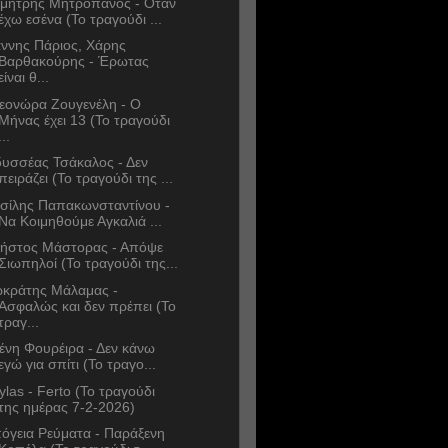
μήτρης Μητροπάνος - Όταν
έχω εσένα (Το τραγούδι ...
άννης Πάριος, Χάρης
Βαρθακούρης - Έρωτας
είναι θ...
εονώρα Ζουγενέλη - Ο
Μήνας έχει 13 (Το τραγούδι
...
υσσέας Τσάκαλος - Δεν
πειράζει (Το τραγούδι της ...
σίλης Παπακωνσταντίνου -
Να Κοιμηθούμε Αγκαλιά ...
ήστος Μάστορας - Απόψε
Σιωπηλοί (Το τραγούδι της...
κράτης Μάλαμας -
Ασφαλώς και δεν πρέπει (Το
τραγ...
ένη Φουρέιρα - Δεν κάνω
εγώ για σπίτι (Το τραγο...
ylas - Ferto (Το τραγούδι
της ημέρας 7-2-2026)
όγεια Ρεύματα - Παράξενη