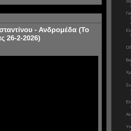
Δη
Γι
ταντίνου - Ανδρομέδα (Το
Ελ
ς 26-2-2026)
Οδ
Βα
Χρ
Σω
Ελ
Ak
Υπ