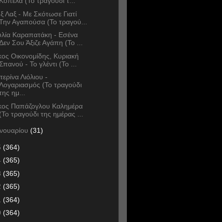
Κοπέλα (Το τραγούδι τ...
ξ Λαξ - Με Σκότωσε Γιατί
Την Αγαπούσα (Το τραγού...
υλία Καραπατάκη - Εσένα
Δεν Σου Άξιζε Αγάπη (Το ...
κος Οικονομίδης, Κυριακή
Σπανού - Το γλέντι (Το ...
τερίνα Λιόλιου -
Λογαριασμός (Το τραγούδι
της ημ...
κος Παπάζογλου Καλημέρα
(Το τραγούδι της ημέρας ...
ανουαρίου
(31)
5
(364)
4
(365)
3
(365)
2
(365)
1
(364)
0
(364)