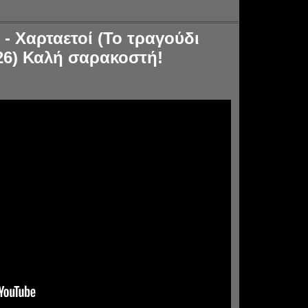
- Χαρταετοί (Το τραγούδι
026) Καλή σαρακοστή!