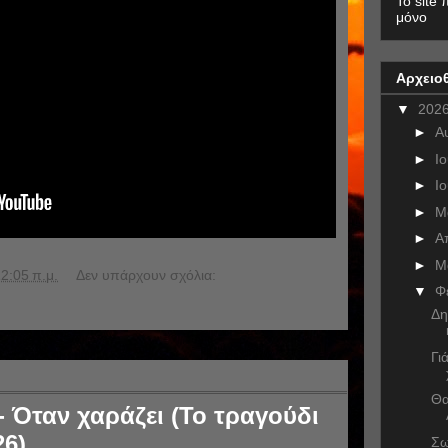
To site 
μόνο
Αρχειο
▼
202
►
Α
►
Ι
►
Ι
►
Μ
►
Α
►
Μ
2:05 π.μ.
Δεν υπάρχουν σχόλια:
▼
Φ
Δη
Γι
Θα
- Όταν χαράζει (Το τραγούδι
26)
Σω