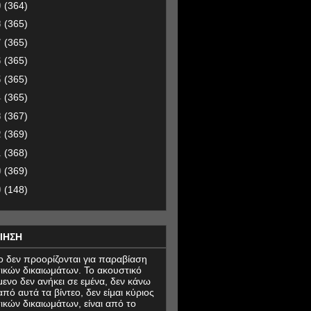
9
(364)
8
(365)
7
(365)
6
(365)
5
(365)
4
(365)
3
(367)
2
(369)
1
(368)
0
(369)
9
(148)
ΙΗΣΗ
εο δεν προορίζονται για παραβίαση
ικών δικαιωμάτων. Το ακουστικό
μενο δεν ανήκει σε εμένα, δεν κάνω
πό αυτά τα βίντεο, δεν είμαι κύριος
ικών δικαιωμάτων, είναι από το