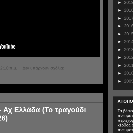
►
201
►
201
►
201
►
201
►
201
►
201
►
201
►
201
►
201
2:10 π.μ.
Δεν υπάρχουν σχόλια:
►
201
►
200
ΑΠΟΠΟ
- Αχ Ελλάδα (Το τραγούδι
Τα βίντ
πνευματ
26)
περιεχό
κέρδος α
πνευματ