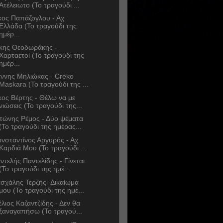
Ατέλειωτο (Το τραγούδι ...
κος Παπάζογλου - Αχ
Ελλάδα (Το τραγούδι της
ημέρ...
κης Θεοδωράκης -
Χαρταετοί (Το τραγούδι της
ημέρ...
άννης Μηλιώκας - Creko
Maskara (Το τραγούδι της ...
κος Βέρτης - Θέλω να με
νιώσεις (Το τραγούδι της...
τώνης Ρέμος - Δύο ψέματα
(Το τραγούδι της ημέρας...
νσταντίνος Αργυρός - Αχ
Καρδιά Μου (Το τραγούδι ...
ντελής Παντελίδης - Γίνεται
(Το τραγούδι της ημέ...
σχάλης Τερζής- Δικαίωμα
μου (Το τραγούδι της ημέ...
έλιος Καζαντζίδης - Δεν θα
ξαναγαπήσω (Το τραγού...