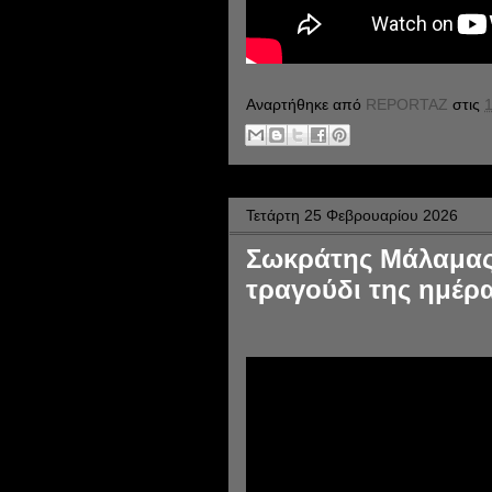
Αναρτήθηκε από
REPORTAZ
στις
1
Τετάρτη 25 Φεβρουαρίου 2026
Σωκράτης Μάλαμας 
τραγούδι της ημέρα