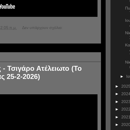
Πυ
Ιο
2:05 π.μ.
Δεν υπάρχουν σχόλια:
Νί
Κα
Νί
- Τσιγάρο Ατέλειωτο (Το
ς 25-2-2026)
►
Ι
►
202
►
202
►
202
►
202
►
202
►
202