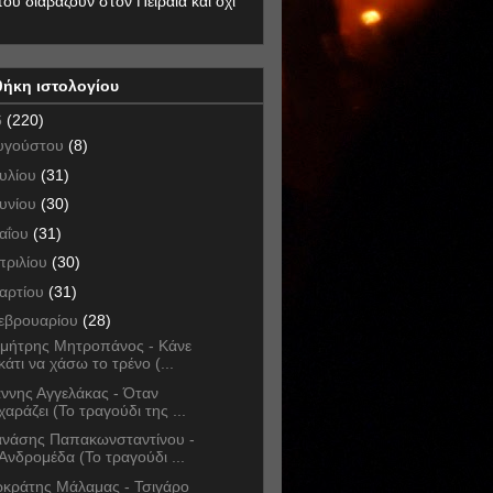
που διαβάζουν στον Πειραιά και όχι
θήκη ιστολογίου
6
(220)
υγούστου
(8)
ουλίου
(31)
ουνίου
(30)
αΐου
(31)
πριλίου
(30)
αρτίου
(31)
εβρουαρίου
(28)
μήτρης Μητροπάνος - Κάνε
κάτι να χάσω το τρένο (...
άννης Αγγελάκας - Όταν
χαράζει (Το τραγούδι της ...
νάσης Παπακωνσταντίνου -
Ανδρομέδα (Το τραγούδι ...
κράτης Μάλαμας - Τσιγάρο