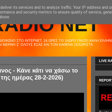
eliver its services and to analyze traffic. Your IP address and 
ormance and security metrics to ensure quality of service, gen
RADIO NET
abuse.
ΟΦΩΝΟ ΣΤΟ ΙΝΤΕΡΝΕΤ. 24 ΩΡΕΣ ΤΟ 24ΩΡΟ ΠΑΙΖΕΙ ΚΑΛΗ ΕΛΛΗΝΙΚ
 ΜΕΡΑΚΙ Σ' ΟΛΟΥΣ ΕΣΑΣ ΚΑΙ ΤΟΝ ΚΑΘΕΝΑ ΞΕΧΩΡΙΣΤΑ.
LIVE R
ος - Κάνε κάτι να χάσω το
 της ημέρας 28-2-2026)
REPOR