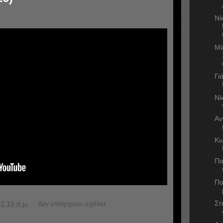
Νί
Μί
Γι
Νί
Αν
Κω
Πα
Πα
Στ
2:19 π.μ.
Δεν υπάρχουν σχόλια: