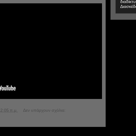
διαδίκτυ
Διασκέδ
2:05 π.μ.
Δεν υπάρχουν σχόλια: