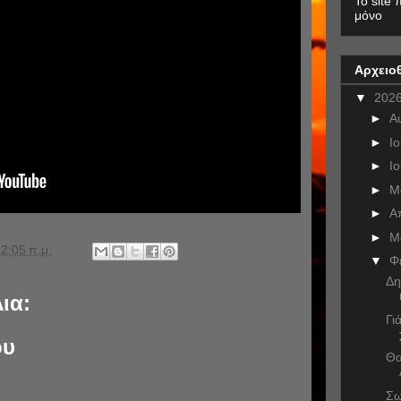
To site 
μόνο
Αρχειο
▼
202
►
Α
►
Ι
►
Ι
►
Μ
►
Α
►
Μ
2:05 π.μ.
▼
Φ
Δη
ια:
Γι
ου
Θα
Σω