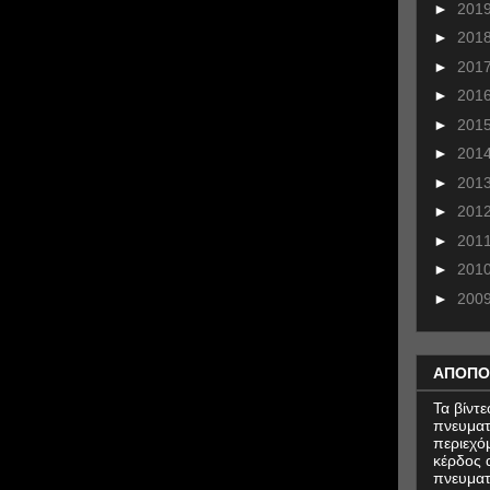
►
201
►
201
►
201
►
201
►
201
►
201
►
201
►
201
►
201
►
201
►
200
ΑΠΟΠΟ
Τα βίντ
πνευματ
περιεχό
κέρδος α
πνευματ