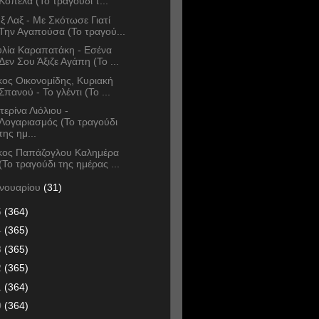
Κοπέλα (Το τραγούδι τ...
ξ Λαξ - Με Σκότωσε Γιατί
Την Αγαπούσα (Το τραγού...
υλία Καραπατάκη - Εσένα
Δεν Σου Άξιζε Αγάπη (Το ...
κος Οικονομίδης, Κυριακή
Σπανού - Το γλέντι (Το ...
τερίνα Λιόλιου -
Λογαριασμός (Το τραγούδι
της ημ...
κος Παπάζογλου Καλημέρα
(Το τραγούδι της ημέρας ...
ανουαρίου
(31)
5
(364)
4
(365)
3
(365)
2
(365)
1
(364)
0
(364)