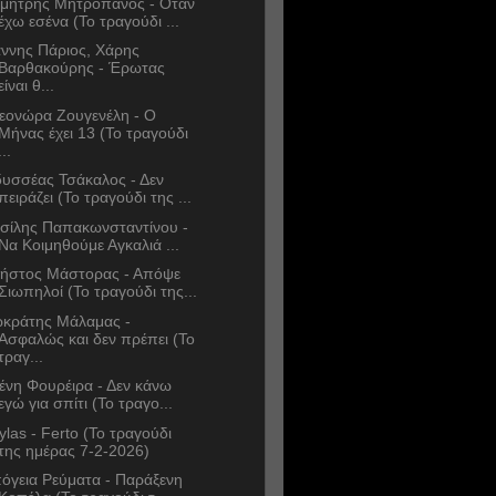
μήτρης Μητροπάνος - Όταν
έχω εσένα (Το τραγούδι ...
άννης Πάριος, Χάρης
Βαρθακούρης - Έρωτας
είναι θ...
εονώρα Ζουγενέλη - Ο
Μήνας έχει 13 (Το τραγούδι
...
υσσέας Τσάκαλος - Δεν
πειράζει (Το τραγούδι της ...
σίλης Παπακωνσταντίνου -
Να Κοιμηθούμε Αγκαλιά ...
ήστος Μάστορας - Απόψε
Σιωπηλοί (Το τραγούδι της...
κράτης Μάλαμας -
Ασφαλώς και δεν πρέπει (Το
τραγ...
ένη Φουρέιρα - Δεν κάνω
εγώ για σπίτι (Το τραγο...
ylas - Ferto (Το τραγούδι
της ημέρας 7-2-2026)
όγεια Ρεύματα - Παράξενη