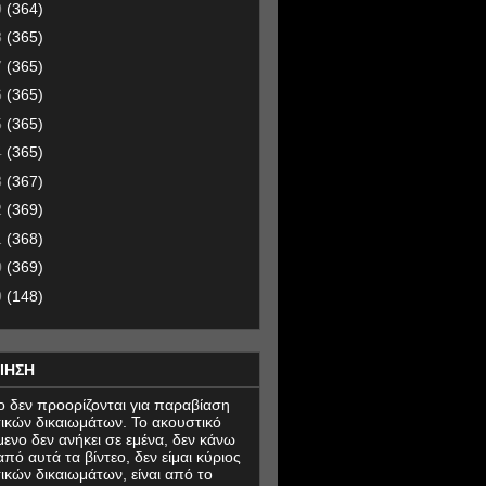
9
(364)
8
(365)
7
(365)
6
(365)
5
(365)
4
(365)
3
(367)
2
(369)
1
(368)
0
(369)
9
(148)
ΙΗΣΗ
εο δεν προορίζονται για παραβίαση
ικών δικαιωμάτων. Το ακουστικό
μενο δεν ανήκει σε εμένα, δεν κάνω
πό αυτά τα βίντεο, δεν είμαι κύριος
ικών δικαιωμάτων, είναι από το