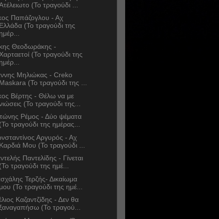
Ατέλειωτο (Το τραγούδι ...
κος Παπάζογλου - Αχ
Ελλάδα (Το τραγούδι της
ημέρ...
κης Θεοδωράκης -
Χαρταετοί (Το τραγούδι της
ημέρ...
άννης Μηλιώκας - Creko
Maskara (Το τραγούδι της ...
κος Βέρτης - Θέλω να με
νιώσεις (Το τραγούδι της...
τώνης Ρέμος - Δύο ψέματα
(Το τραγούδι της ημέρας...
νσταντίνος Αργυρός - Αχ
Καρδιά Μου (Το τραγούδι ...
ντελής Παντελίδης - Γίνεται
(Το τραγούδι της ημέ...
σχάλης Τερζής- Δικαίωμα
μου (Το τραγούδι της ημέ...
έλιος Καζαντζίδης - Δεν θα
ξαναγαπήσω (Το τραγού...