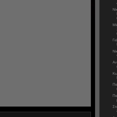
Νί
Μί
Γι
Νί
Αν
Κω
Πα
Πα
Στ