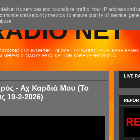
eliver its services and to analyze traffic. Your IP address and 
ormance and security metrics to ensure quality of service, gen
RADIO NET
abuse.
ΟΦΩΝΟ ΣΤΟ ΙΝΤΕΡΝΕΤ. 24 ΩΡΕΣ ΤΟ 24ΩΡΟ ΠΑΙΖΕΙ ΚΑΛΗ ΕΛΛΗΝΙΚ
 ΜΕΡΑΚΙ Σ' ΟΛΟΥΣ ΕΣΑΣ ΚΑΙ ΤΟΝ ΚΑΘΕΝΑ ΞΕΧΩΡΙΣΤΑ.
LIVE R
ρός - Αχ Καρδιά Μου (Το
ς 19-2-2026)
REPOR