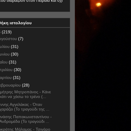
που διαβάζουν στον Πειραιά και όχι
θήκη ιστολογίου
6
(219)
υγούστου
(7)
ουλίου
(31)
ουνίου
(30)
αΐου
(31)
πριλίου
(30)
αρτίου
(31)
εβρουαρίου
(28)
μήτρης Μητροπάνος - Κάνε
κάτι να χάσω το τρένο (...
άννης Αγγελάκας - Όταν
χαράζει (Το τραγούδι της ...
νάσης Παπακωνσταντίνου -
Ανδρομέδα (Το τραγούδι ...
κράτης Μάλαμας - Τσιγάρο