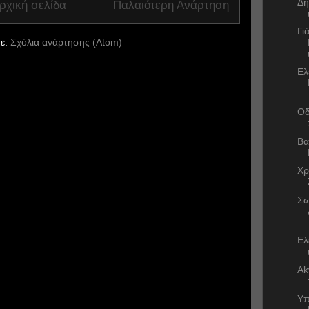
Δη
ρχική σελίδα
Παλαιότερη Ανάρτηση
Γι
ε:
Σχόλια ανάρτησης (Atom)
Ελ
Οδ
Βα
Χρ
Σω
Ελ
Ak
Υπ