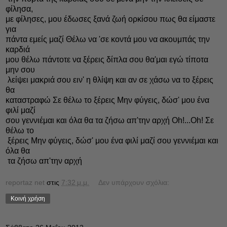
φίλησα,
με φίλησες, μου έδωσες ξανά ζωή ορκίσου πως θα είμαστε
για
πάντα εμείς μαζί Θέλω να 'σε κοντά μου να ακουμπάς την
καρδιά
μου θέλω πάντοτε να ξέρεις δίπλα σου θα'μαι εγώ τίποτα
μην σου
λείψει μακριά σου ειν' η θλίψη και αν σε χάσω να το ξέρεις
θα
καταστραφώ Σε θέλω το ξέρεις Μην φύγεις, δώσ' μου ένα
φιλί μαζί
σου γεννιέμαι και όλα θα τα ζήσω απ'την αρχή Oh!...Oh! Σε
θέλω το
ξέρεις Μην φύγεις, δώσ' μου ένα φιλί μαζί σου γεννιέμαι και
όλα θα
τα ζήσω απ'την αρχή
reportaz net
στις
7:32 μ.μ.
Δεν υπάρχουν σχόλια:
Κοινή χρήση