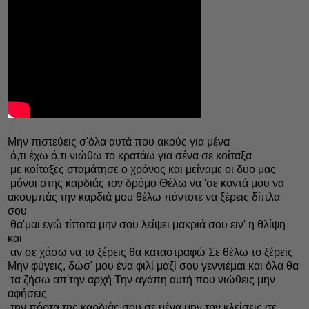
Μην πιστεύεις σ'όλα αυτά που ακούς για μένα
ό,τι έχω ό,τι νιώθω το κρατάω για σένα σε κοίταξα
με κοίταξες σταμάτησε ο χρόνος και μείναμε οι δυο μας
μόνοι στης καρδιάς τον δρόμο Θέλω να 'σε κοντά μου να
ακουμπάς την καρδιά μου θέλω πάντοτε να ξέρεις δίπλα
σου
θα'μαι εγώ τίποτα μην σου λείψει μακριά σου ειν' η θλίψη
και
αν σε χάσω να το ξέρεις θα καταστραφώ Σε θέλω το ξέρεις
Μην φύγεις, δώσ' μου ένα φιλί μαζί σου γεννιέμαι και όλα θα
τα ζήσω απ'την αρχή Την αγάπη αυτή που νιώθεις μην
αφήσεις
την πόρτα της καρδιάς σου σε μένα μην την κλείσεις σε