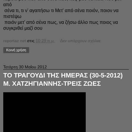
από
σένα τι, τι ν' αγαπήσω τι Mετ' από σένα ποιόν, ποιον να
πιστέψω
ποιόν μετ' από σένα πως, να ζήσω άλλο πως ποιος να
συγκριθεί μαζί σου
reportaz net
στις
10:29 π.μ.
Δεν υπάρχουν σχόλια:
Κοινή χρήση
Τετάρτη 30 Μαΐου 2012
ΤΟ ΤΡΑΓΟΥΔΙ ΤΗΣ ΗΜΕΡΑΣ (30-5-2012)
Μ. ΧΑΤΖΗΓΙΑΝΝΗΣ-ΤΡΕΙΣ ΖΩΕΣ