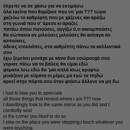
έπρεπε να σε χάσω για να εκτιμήσω
όλα εκείνα που θυμίζανε που να 'μαι ??? τώρα
χαζεύω το καθρέφτη που με χάζευες και αράζω
στη γωνιά που σ' άρεσε κι άραζες
πατάω όπου πατούσες, αγγίζω ό,τι ακουμπούσες
θα σώπαινα αν μιλούσες μιλούσες θα κοίταγα αν
κοιτούσες,
άδειες ντουλάπες, στο καθρέπτη πάνω τα καλλυντικά
σου
έχω ξεμείνει μονάχα με κάνα δυο εσώρουχά σου
γύρισε πίσω να τα βάλεις θα είμαι εδώ
ψέματα λεω εδώ θα 'μαι απλά ίσως κρυφτώ
μοιάζουν με κύματα οι μέρες μα εγώ τα πηδώ
αρκεί στην πόρτα σου όταν φτάσω άλλονε να μη δω
i had to lose you to apreciate
all those things that remind where i am ??? now
I dawdlingly look to the same mirror as you did and I
comfortly seat
in the corner you liked to do so
I step on the place you were stepping,I touch whatever you
were touching,