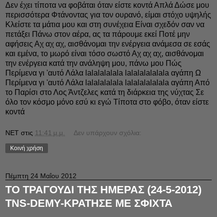
Δεν έχει τίποτα να φοβάται όταν είστε κοντά Απλά Δώσε μου
περισσότερα Φτάνοντας για τον ουρανό, είμαι στόχο υψηλής
Κλείστε τα μάτια μου και στη συνέχεια Είναι σχεδόν σαν να
πετάξει Πάνω στον αέρα, ας τα πάρουμε εκεί Ποτέ μην
αφήσεις Αχ αχ αχ, αισθάνομαι την ενέργεια ανάμεσα σε εσάς
και εμένα, το μωρό είναι τόσο σωστό Αχ αχ αχ, αισθάνομαι
την ενέργεια κατά την ανάληψη μου, πάνω μου Πώς
Περίμενα γι 'αυτό Λάλα lalalalalala lalalalalalala αγάπη Ω
Περίμενα γι 'αυτό Λάλα lalalalalala lalalalalalala αγάπη Από
το Παρίσι στο Λος Άντζελες κατά τη διάρκεια της νύχτας Σε
όλο τον κόσμο μόνο εσύ κι εγώ Τίποτα στο φόβο, όταν είστε
κοντά
NET
στις
11:41 μ.μ.
Δεν υπάρχουν σχόλια:
Κοινή χρήση
Πέμπτη 24 Μαΐου 2012
ΤΟ ΤΡΑΓΟΥΔΙ ΤΗΣ ΗΜΕΡΑΣ (24-5-2012)
TNS-DEMY-ΚΡΑΤΗΣΕ ΜΕ ΣΦΙΧΤΑ