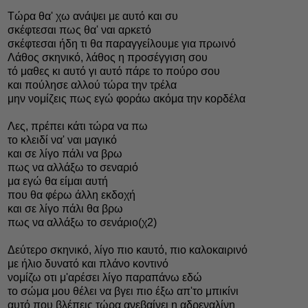
Τώρα θα' χω ανάψει με αυτό και συ
σκέφτεσαι πως θα' ναι αρκετό
σκέφτεσαι ήδη τι θα παραγγείλουμε για πρωινό
Λάθος σκηνικό, λάθος η προσέγγιση σου
τό μαθες κι αυτό γι αυτό πάρε το πούρο σου
και πούλησε αλλού τώρα την τρέλα
μην νομίζεις πως εγώ φοράω ακόμα την κορδέλα
Λες, πρέπει κάτι τώρα να πω
το κλειδί να' ναι μαγικό
και σε λίγο πάλι να βρω
πως να αλλάξω το σεναριό
μα εγώ θα είμαι αυτή
που θα φέρω άλλη εκδοχή
και σε λίγο πάλι θα βρω
πως να αλλάξω το σενάριο(χ2)
Δεύτερο σκηνικό, λίγο πιο καυτό, πιο καλοκαιρινό
με ήλιο δυνατό και πλάνο κοντινό
νομίζω οτι μ'αρέσει λίγο παραπάνω εδώ
το σώμα μου θέλει να βγει πιο έξω απ'το μπικίνι
αυτό που βλέπεις τώρα ανεβαίνει η αδρεναλίνη