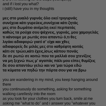
and if i lost you what?
i (still) have you in my thoughts
μες στο μυαλό γυρνάς όλο εκεί τριγυρνάς
συνέχεια κάτι γυρεύεις,συνέχεια κάτι ζητάς
μες στο δωμάτιο ανέμελη εκεί περπατάς
καθώς τα ρούχα σου ψάχνεις, γυρνάς, μου χαμογελάς
τι κάνουμε με ρωτάς σου απαντώ ό,τι θες
λιγάκι αδιαφορώ γιατί σ' είχα και χθες
αδιαφορείς δε μιλάς μες στο καθρέφτη κοιτάς
κάτι σε τρώει,κάτι έχεις,ίσως κάπου πονάς
δε σε ρωτώ σε κοιτώ που τα μαλλιά σου χτενίζεις
να μη ξεχνώ πως μ' αγαπάς πάλι μου είπες θυμίζεις
δε σου απαντάω γελώ και να 'μαι τώρα εδώ
τα κύματα να πηδώ την πόρτα σου για να βρω
you are wandering in my mind, you keep hanging around
there
you continuously do something, asking for something
walking carellesly into the room
as you look for your clothes you turn back, smile at me
asking me "what to do" and i answer you "whatever you