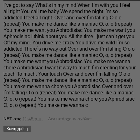
I`ve got to say What`s in my mind When I`m with you I feel
all right You call me baby We spend the night I`m so
addicted I feel all right. Over and over I`m falling O o o
(repeat) You make me dance like a maniac O, o, o (repeat)
You make me want you Aphrodisiac You make me want you
Aphrodisiac I think about you All the time I just can`t get you
Off my mind. You drive me crazy You drive me wild I`m so
addicted There`s no way out Over and over I`m falling O o o
(repeat) You make me dance like a maniac O, o, o (repeat)
You make me want you Aphrodisiac You make me wanna
chore Aphrodisiac I want it way to much I`m credling for your
touch To much, Your touch Over and over I`m falling O o o
(repeat) You make me dance like a maniac O, o, o (repeat)
You make me wanna chore you Aphrodisiac Over and over
I`m falling O o o (repeat) You make me dance like a maniac
O, o, o (repeat) You make me wanna chore you Aphrodisiac
O, o, o (repeat) You make me wanna c
NET
στις
11:45 π.μ.
Δεν υπάρχουν σχόλια:
Κοινή χρήση