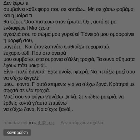
Δεν ξέρω τι
συμβαίνει κάθε φορά που σε κοιτάω... Μη σε χάσω φοβάμαι
και η μοίρα τι
θα φέρει. Όσο πιστευω στον έρωτα. Όχι, αυτό δε με
ενδιαφέρει! Μια ζεστή
αγκαλιά σου το σώμα μου γυρεύει! Τ'όνειρό μου ομορφαίνει
η μορφή σου,
μαγεύει... Και όταν ξυπνάω ψυθιρίζω ευχαριστώ,
ευχαριστώ!!! Που στα όνειρά
μου συμβαίνει στα ουράνια σ'άλλη τροχιά, Τα συναίσθηματα
έχουν πάει μακριά...
Είναι πολύ δυνατά! Έχω ανοίξει φτερά. Να πετάξω μαζί σου
να σ'έχω άγγελέ
μου... κοντά! Γι'αυτό επιμένω για να σ'έχω ξανά. Κράτησέ με
σφιχτά σε νέα τροχιά.
Μαζί σου να φύγω ν'ανέβω ψηλά. Σε νιώθω μακριά, να
έρθεις κοντά γι'αυτό επιμένω
να σ'έχω ξανά. Να σ'έχω ξανά!..
reportaz net
στις
4:32 μ.μ.
Δεν υπάρχουν σχόλια:
Κοινή χρήση