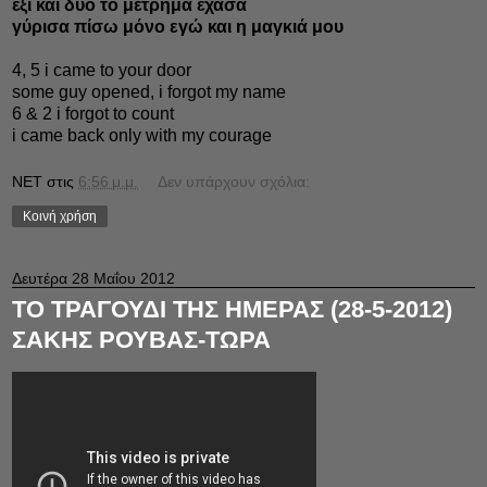
έξι και δυο το μέτρημα έχασα
γύρισα πίσω μόνο εγώ και η μαγκιά μου
4, 5 i came to your door
some guy opened, i forgot my name
6 & 2 i forgot to count
i came back only with my courage
NET
στις
6:56 μ.μ.
Δεν υπάρχουν σχόλια:
Κοινή χρήση
Δευτέρα 28 Μαΐου 2012
ΤΟ ΤΡΑΓΟΥΔΙ ΤΗΣ ΗΜΕΡΑΣ (28-5-2012)
ΣΑΚΗΣ ΡΟΥΒΑΣ-ΤΩΡΑ