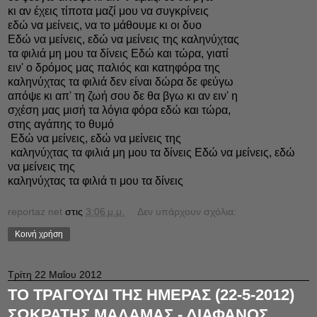
κι αν έχεις τίποτα μαζί μου να συγκρίνεις
εδώ να μείνεις, να το μάθουμε κι οι δυο
Εδώ να μείνεις, εδώ να μείνεις της καληνύχτας
τα φιλιά μη μου τα δίνεις Εδώ και τώρα, γιατί
ειν' ο δρόμος μας παλιός και κατηφόρα της
καληνύχτας τα φιλιά δεν είναι δώρα δε φεύγω
απόψε κι απ' τη ζωή σου δε θα βγω κι αν ειν' η
σχέση μας μισή τα λόγια φόρα εδώ και τώρα,
στης αγάπης το θυμό
Εδώ να μείνεις, εδώ να μείνεις της
καληνύχτας τα φιλιά μη μου τα δίνεις Εδώ να μείνεις, εδώ
να μείνεις της
καληνύχτας τα φιλιά τι μου τα δίνεις
reportaz net
στις
3:06 μ.μ.
Δεν υπάρχουν σχόλια:
Κοινή χρήση
Τρίτη 22 Μαΐου 2012
ΤΟ ΤΡΑΓΟΥΔΙ ΤΗΣ ΗΜΕΡΑΣ (22-5-2012)
ΣΩΚΡΑΤΗΣ ΜΑΛΑΜΑΣ - ΔΙΑΦΑΝΟΣ