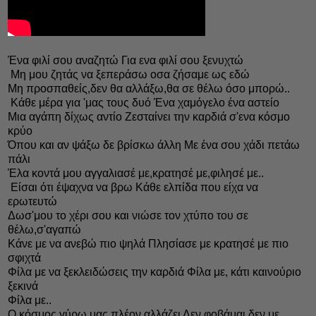
Ένα φιλί σου αναζητώ Για ενα φιλί σου ξενυχτώ
Μη μου ζητάς να ξεπεράσω οσα ζήσαμε ως εδώ
Μη προσπαθείς,δεν θα αλλάξω,θα σε θέλω όσο μπορώ..
Κάθε μέρα για 'μας τους δυό Ένα χαμόγελο ένα αστείο
Μια αγάπη δίχως αντίο Ζεσταίνει την καρδιά σ'ενα κόσμο
κρύο
Όπου και αν ψάξω δε βρίσκω άλλη Με ένα σου χάδι πετάω
πάλι
Έλα κοντά μου αγγαλιασέ με,κρατησέ με,φιλησέ με..
Είσαι ότι έψαχνα να βρω Κάθε ελπίδα που είχα να
ερωτευτώ
Δωσ'μου το χέρι σου και νιώσε τον χτύπο του σε
θέλω,σ'αγαπώ
Κάνε με να ανεβώ πιο ψηλά Πλησίασε με κρατησέ με πιο
σφιχτά
Φίλα με να ξεκλειδώσεις την καρδιά Φίλα με, κάτι καινούριο
ξεκινά
Φίλα με..
Ο κόσμος γύρω μας πλέον αλλάζει Δεν φοβάμαι,δεν με