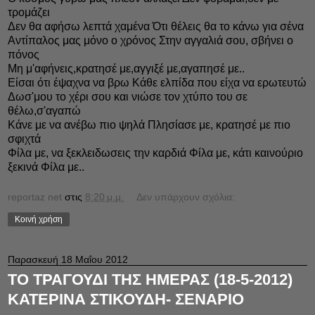
τρομάζει
Δεν θα αφήσω λεπτά χαμένα Ότι θέλεις θα το κάνω για σένα
Αντίπαλος μας μόνο ο χρόνος Στην αγγαλιά σου, σβήνει ο
πόνος
Μη μ'αφήνεις,κρατησέ με,αγγιξέ με,αγαπησέ με..
Είσαι ότι έψαχνα να βρω Κάθε ελπίδα που είχα να ερωτευτώ
Δωσ'μου το χέρι σου και νιώσε τον χτύπο του σε
θέλω,σ'αγαπώ
Κάνε με να ανέβω πιο ψηλά Πλησίασε με, κρατησέ με πιο
σφιχτά
Φίλα με, να ξεκλειδωσεις την καρδιά Φίλα με, κάτι καινούριο
ξεκινά Φίλα με..
reportaz net
στις
8:20 μ.μ.
Δεν υπάρχουν σχόλια:
Κοινή χρήση
Παρασκευή 18 Μαΐου 2012
ΤΟ ΤΡΑΓΟΥΔΙ ΤΗΣ ΗΜΕΡΑΣ (18-5-2012)
ΚΑΤΕΡΙΝΑ ΣΤΙΚΟΥΔΗ- ΣΕΝΑΡΙΟ