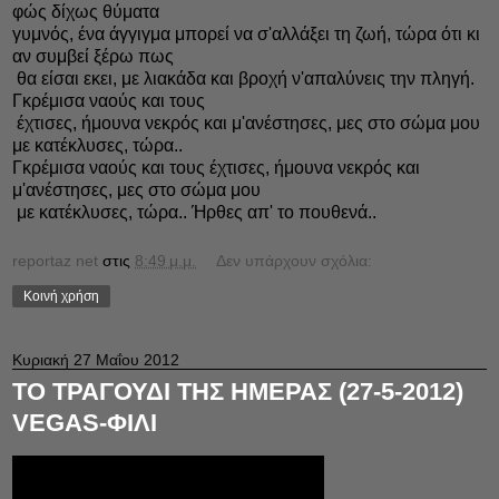
φώς δίχως θύματα
γυμνός, ένα άγγιγμα μπορεί να σ'αλλάξει τη ζωή, τώρα ότι κι
αν συμβεί ξέρω πως
θα είσαι εκει, με λιακάδα και βροχή ν'απαλύνεις την πληγή.
Γκρέμισα ναούς και τους
έχτισες, ήμουνα νεκρός και μ'ανέστησες, μες στο σώμα μου
με κατέκλυσες, τώρα..
Γκρέμισα ναούς και τους έχτισες, ήμουνα νεκρός και
μ'ανέστησες, μες στο σώμα μου
με κατέκλυσες, τώρα.. Ήρθες απ' το πουθενά..
reportaz net
στις
8:49 μ.μ.
Δεν υπάρχουν σχόλια:
Κοινή χρήση
Κυριακή 27 Μαΐου 2012
ΤΟ ΤΡΑΓΟΥΔΙ ΤΗΣ ΗΜΕΡΑΣ (27-5-2012)
VEGAS-ΦΙΛΙ