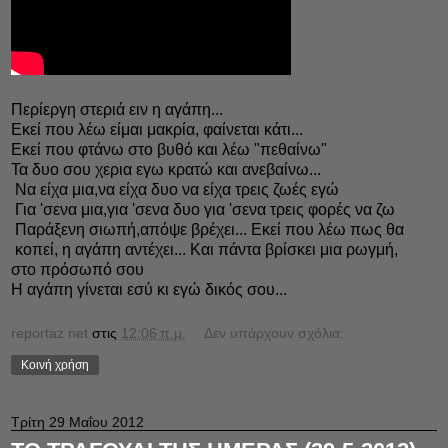
Περίεργη στεριά ειν η αγάπη...
Εκεί που λέω είμαι μακρία, φαίνεται κάτι...
Εκεί που φτάνω στο βυθό και λέω "πεθαίνω"
Τα δυο σου χερια εγω κρατώ και ανεβαίνω...
Να είχα μια,να είχα δυο να είχα τρεις ζωές εγώ
Για 'σενα μια,για 'σενα δυο για 'σενα τρεις φορές να ζω
Παράξενη σιωπή,απόψε βρέχει... Εκεί που λέω πως θα
κοπεί, η αγάπη αντέχει... Και πάντα βρίσκει μια ρωγμή,
στο πρόσωπό σου
Η αγάπη γίνεται εσύ κι εγώ δικός σου...
reportaz net
στις
12:06 π.μ.
Δεν υπάρχουν σχόλια:
Κοινή χρήση
Τρίτη 29 Μαΐου 2012