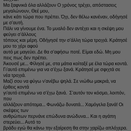
Μα ξαφνικά όλα αλλάζουν Ο χρόνος τρέχει, απόστασεις
μεγαλώνουν, Θεέ μου,
κάνε κάτι τώρα που πρέπει. Όχι, δεν θέλω κανέναν, οδήγησέ
με σ'αυτή.
Πάλι να γίνουμε ένα. Το μυαλό δεν αντέχει και η σκέψη μου
φεύγει σ'άλλους
τόπους και μέρη. Οδήγησέ την σ'άλλη τώρα τροχιά. Κράτησέ
μου το χέρι αφού
αυτό με μαγεύει. Δε θα σ'αφήσω ποτέ. Είμαι εδώ. Μη μου
πεις πως δεν πρέπει.
Άκουσέ με... Φίλησέ με, στα μάτια κοίταξέ με έλα τώρα κοντά.
Γι'αυτό επιμένω για να σ'έχω ξανά. Κράτησέ με σφιχτά σε
νέα τροχιά.
Μαζί σου να φύγω ν'ανέβω ψηλά. Σε νιώθω μακριά, να
έρθεις κοντά
γι'αυτό επιμένω να σ'έχω ξανά. Σ'αυτόν τον κόσμο, λοιπόν,
που
αλλάζουν απότομα... Φωνάζω δυνατά... Χαμόγελα ξανά! Οι
σκέψεις των
ανθρώπων περνάνε επώδυνα ανώδυνα... Και η αγάπη
στερεύει... Αυτό το
βράδυ εγώ θα κάνω την εξαίρεση θα στην χαρίζω απλόχερα.