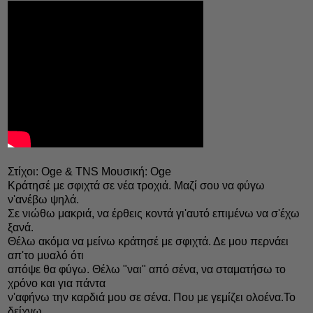
Στίχοι: Oge & TNS Μουσική: Oge
Κράτησέ με σφιχτά σε νέα τροχιά. Μαζί σου να φύγω
ν'ανέβω ψηλά.
Σε νιώθω μακριά, να έρθεις κοντά γι'αυτό επιμένω να σ'έχω
ξανά.
Θέλω ακόμα να μείνω κράτησέ με σφιχτά. Δε μου περνάει
απ'το μυαλό ότι
απόψε θα φύγω. Θέλω "ναι" από σένα, να σταματήσω το
χρόνο και για πάντα
ν'αφήνω την καρδιά μου σε σένα. Που με γεμίζει ολοένα.Το
δείχνω.