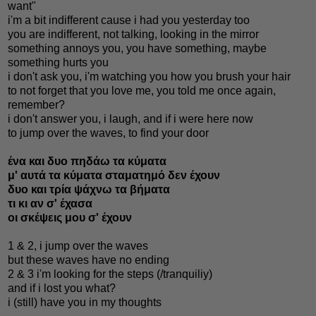
want"
i'm a bit indifferent cause i had you yesterday too
you are indifferent, not talking, looking in the mirror
something annoys you, you have something, maybe
something hurts you
i don't ask you, i'm watching you how you brush your hair
to not forget that you love me, you told me once again,
remember?
i don't answer you, i laugh, and if i were here now
to jump over the waves, to find your door
ένα και δυο πηδάω τα κύματα
μ' αυτά τα κύματα σταματημό δεν έχουν
δυο και τρία ψάχνω τα βήματα
τι κι αν σ' έχασα
οι σκέψεις μου σ' έχουν
1 & 2, i jump over the waves
but these waves have no ending
2 & 3 i'm looking for the steps (/tranquiliy)
and if i lost you what?
i (still) have you in my thoughts