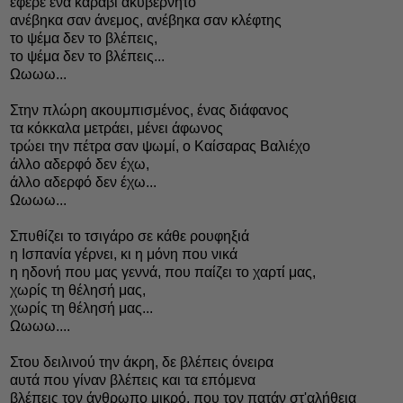
έφερε ένα καράβι ακυβέρνητο
ανέβηκα σαν άνεμος, ανέβηκα σαν κλέφτης
το ψέμα δεν το βλέπεις,
το ψέμα δεν το βλέπεις...
Ωωωω...
Στην πλώρη ακουμπισμένος, ένας διάφανος
τα κόκκαλα μετράει, μένει άφωνος
τρώει την πέτρα σαν ψωμί, ο Καίσαρας Βαλιέχο
άλλο αδερφό δεν έχω,
άλλο αδερφό δεν έχω...
Ωωωω...
Σπυθίζει το τσιγάρο σε κάθε ρουφηξιά
η Ισπανία γέρνει, κι η μόνη που νικά
η ηδονή που μας γεννά, που παίζει το χαρτί μας,
χωρίς τη θέλησή μας,
χωρίς τη θέλησή μας...
Ωωωω....
Στου δειλινού την άκρη, δε βλέπεις όνειρα
αυτά που γίναν βλέπεις και τα επόμενα
βλέπεις τον άνθρωπο μικρό, που τον πατάν στ'αλήθεια