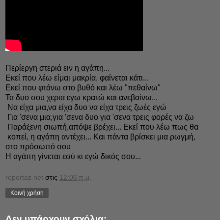
Περίεργη στεριά ειν η αγάπη...
Εκεί που λέω είμαι μακρία, φαίνεται κάτι...
Εκεί που φτάνω στο βυθό και λέω "πεθαίνω"
Τα δυο σου χερια εγω κρατώ και ανεβαίνω...
Να είχα μια,να είχα δυο να είχα τρεις ζωές εγώ
Για 'σενα μια,για 'σενα δυο για 'σενα τρεις φορές να ζω
Παράξενη σιωπή,απόψε βρέχει... Εκεί που λέω πως θα
κοπεί, η αγάπη αντέχει... Και πάντα βρίσκει μια ρωγμή,
στο πρόσωπό σου
Η αγάπη γίνεται εσύ κι εγώ δικός σου...
reportaz net
στις
12:06 π.μ.
Κοινή χρήση
Δεν υπάρχουν σχόλια: