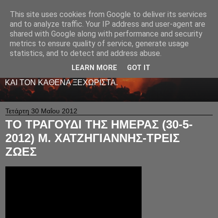
This site uses cookies from Google to deliver its services
LIVE RADIO NET
and to analyze traffic. Your IP address and user-agent are
shared with Google along with performance and security
metrics to ensure quality of service, generate usage
ΤΟ ΠΡΩΤΟ ΖΩΝΤΑΝΟ ΜΟΥΣΙΚΟ ΡΑΔΙΟΦΩΝΟ ΣΤΟ
statistics, and to detect and address abuse.
ΙΝΤΕΡΝΕΤ. 24 ΩΡΕΣ ΤΟ 24ΩΡΟ ΠΑΙΖΕΙ ΚΑΛΗ
ΕΛΛΗΝΙΚΗ ΜΟΥΣΙΚΗ ΑΠΟ LIVE - ΚΑΙ ΟΧΙ ΜΟΝΟ
LEARN MORE
GOT IT
-ΑΦΙΕΡΩΜΕΝΗ ΜΕ ΑΓΑΠΗ ΚΑΙ ΜΕΡΑΚΙ Σ' ΟΛΟΥΣ ΕΣΑΣ
ΚΑΙ ΤΟΝ ΚΑΘΕΝΑ ΞΕΧΩΡΙΣΤΑ.
Τετάρτη 30 Μαΐου 2012
ΤΟ ΤΡΑΓΟΥΔΙ ΤΗΣ ΗΜΕΡΑΣ (30-5-
2012) Μ. ΧΑΤΖΗΓΙΑΝΝΗΣ-ΤΡΕΙΣ
ΖΩΕΣ