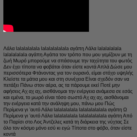
Λάλα lalalalalala lalalalalalala αγάπη Λάλα lalalalalala
lalalalalala αγάπη Αγάπα τον τρόπο που μου γεμίζουν με τη
ζωή Μωρό μπορούμε να σπάσουμε την ταχύτητα του φωτός
Δεν έχει τίποτα να φοβάται όταν είστε κοντά Απλά Δώσε μου
περισσότερα Φτάνοντας για τον ουρανό, είμαι στόχο υψηλής
Κλείστε τα μάτια μου και στη συνέχεια Είναι σχεδόν σαν να
πετάξει Πάνω στον αέρα, ας τα πάρουμε εκεί Ποτέ μην
αφήσεις Αχ αχ αχ, αισθάνομαι την ενέργεια ανάμεσα σε εσάς
και εμένα, το μωρό είναι τόσο σωστό Αχ αχ αχ, αισθάνομαι
την ενέργεια κατά την ανάληψη μου, πάνω μου Πώς
Περίμενα γι 'αυτό Λάλα lalalalalala lalalalalalala αγάπη Ω
Περίμενα γι 'αυτό Λάλα lalalalalala lalalalalalala αγάπη Από
το Παρίσι στο Λος Άντζελες κατά τη διάρκεια της νύχτας Σε
όλο τον κόσμο μόνο εσύ κι εγώ Τίποτα στο φόβο, όταν είστε
κοντά