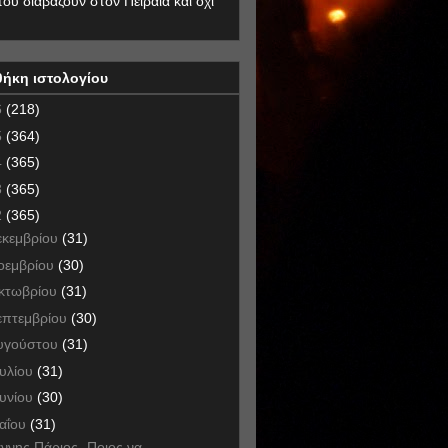
που διαβάζουν στον Πειραιά και όχι
θήκη ιστολογίου
6
(218)
5
(364)
4
(365)
3
(365)
2
(365)
εκεμβρίου
(31)
οεμβρίου
(30)
κτωβρίου
(31)
επτεμβρίου
(30)
υγούστου
(31)
ουλίου
(31)
ουνίου
(30)
αΐου
(31)
άννης Πάριος- Ποιος να