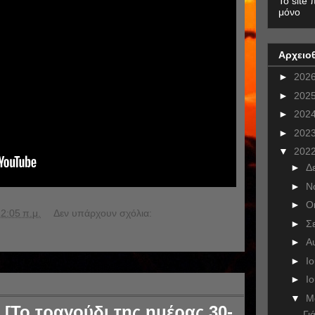
To site 
μόνο
Αρχειο
►
202
►
202
►
202
►
202
▼
202
►
Δ
►
Ν
►
Ο
2:05 π.μ.
Δεν υπάρχουν σχόλια:
►
Σ
►
Α
►
Ι
►
Ι
▼
Μ
[Το τραγούδι της ημέρας 30-
Γι