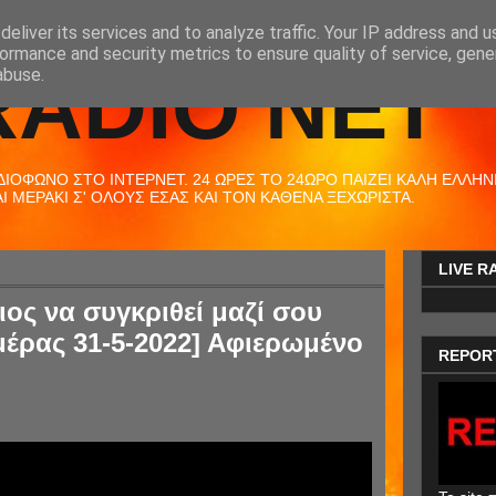
eliver its services and to analyze traffic. Your IP address and 
ormance and security metrics to ensure quality of service, gen
RADIO NET
abuse.
ΟΦΩΝΟ ΣΤΟ ΙΝΤΕΡΝΕΤ. 24 ΩΡΕΣ ΤΟ 24ΩΡΟ ΠΑΙΖΕΙ ΚΑΛΗ ΕΛΛΗΝΙΚ
 ΜΕΡΑΚΙ Σ' ΟΛΟΥΣ ΕΣΑΣ ΚΑΙ ΤΟΝ ΚΑΘΕΝΑ ΞΕΧΩΡΙΣΤΑ.
LIVE R
ιος να συγκριθεί μαζί σου
μέρας 31-5-2022] Αφιερωμένο
REPOR