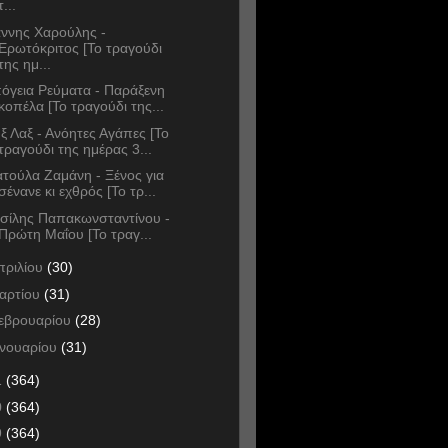
τ...
άννης Χαρούλης -
Ερωτόκριτος [Το τραγούδι
της ημ...
όγεια Ρεύματα - Παράξενη
κοπέλα [Το τραγούδι της...
ξ Λαξ - Ανόητες Αγάπες [Το
τραγούδι της ημέρας 3...
τούλα Ζαμάνη - Ξένος για
σένανε κι εχθρός [Το τρ...
σίλης Παπακωνσταντίνου -
Πρώτη Μαΐου [Το τραγ...
πριλίου
(30)
αρτίου
(31)
εβρουαρίου
(28)
ανουαρίου
(31)
1
(364)
0
(364)
9
(364)