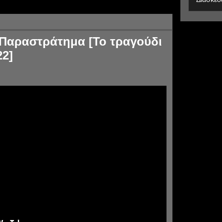
 Παραστράτημα [Το τραγούδι
22]