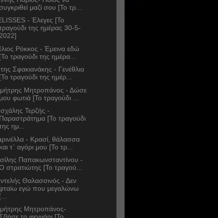
συγκριθεί μαζί σου [Το τρ...
LISSES - Έλεγες [Το
τραγούδι της ημέρας 30-5-
2022]
έλιος Ρόκκος - Έμεινα εδώ
[Το τραγούδι της ημέρα...
της Σφακιανάκης - Γενέθλια
[Το τραγούδι της ημέρ...
μήτρης Μητροπάνος - Δώσε
μου φωτιά [Το τραγούδι ...
σχάλης Τερζής -
Παραστράτημα [Το τραγούδι
της ημ...
ρινέλλα - Κρασί, θάλασσα
και τ΄ αγόρι μου [Το τρ...
σίλης Παπακωνσταντίνου -
Ο στρατιώτης [Το τραγού...
ντελής Θαλασσινός - Δεν
φταίω εγώ που μεγαλώνω
[...
μήτρης Μητροπάνος-
Σβήσε το φεγγάρι [Το