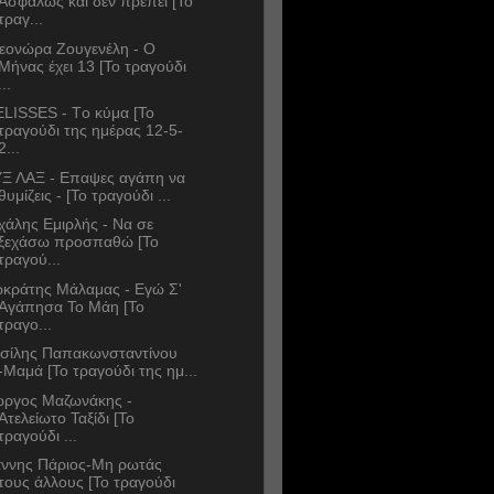
Ασφαλώς και δεν πρέπει [Το
τραγ...
εονώρα Ζουγενέλη - Ο
Μήνας έχει 13 [Το τραγούδι
...
LISSES - Tο κύμα [Το
τραγούδι της ημέρας 12-5-
2...
Ξ ΛΑΞ - Επαψες αγάπη να
θυμίζεις - [Το τραγούδι ...
χάλης Εμιρλής - Να σε
ξεχάσω προσπαθώ [Το
τραγού...
κράτης Μάλαμας - Εγώ Σ'
Αγάπησα Το Μάη [Το
τραγο...
σίλης Παπακωνσταντίνου
-Μαμά [Το τραγούδι της ημ...
ώργος Μαζωνάκης -
Ατελείωτο Ταξίδι [Το
τραγούδι ...
άννης Πάριος-Μη ρωτάς
τους άλλους [Το τραγούδι