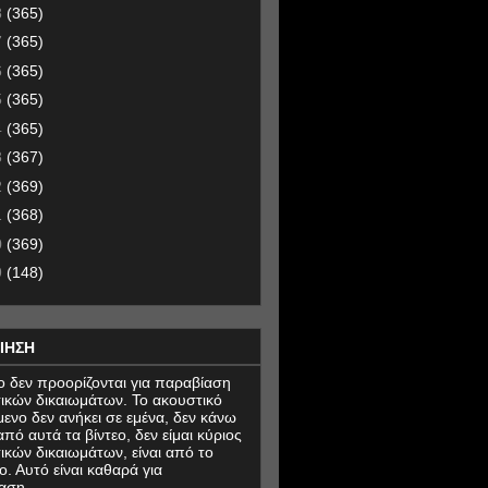
8
(365)
7
(365)
6
(365)
5
(365)
4
(365)
3
(367)
2
(369)
1
(368)
0
(369)
9
(148)
ΙΗΣΗ
εο δεν προορίζονται για παραβίαση
ικών δικαιωμάτων. Το ακουστικό
μενο δεν ανήκει σε εμένα, δεν κάνω
πό αυτά τα βίντεο, δεν είμαι κύριος
ικών δικαιωμάτων, είναι από το
ο. Αυτό είναι καθαρά για
αση.