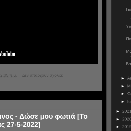
Γι
Υπ
Πυ
Μα
Βα
2:05 π.μ.
Δεν υπάρχουν σχόλια:
►
Α
►
Μ
►
Φ
►
Ι
►
202
ος - Δώσε μου φωτιά [Το
►
202
ς 27-5-2022]
►
201