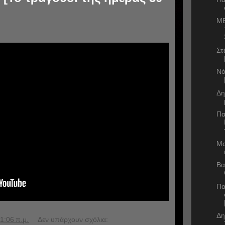
ME
Στ
Νό
Δη
Πα
Μα
Βα
Πα
Δη
1:06 π.μ.
Δεν υπάρχουν σχόλια: