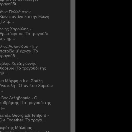
τραγούδι...
όνια Πολλά στον
Κωνσταντίνο και την Ελένη
[Το τρ...
άννης Χαρούλης -
Ερωτόκριτος [Το τραγούδι
της ημ...
λίνα Ασλανίδου -Την
πατρίδα μ' έχασα [Το
τραγούδ...
χάλης Χατζηγιάννης -
Χορεύω [Το τραγούδι της
ημ...
να Μόρφη a.k.a. Σούλη
Ανατολή - Όταν Σου Χορεύω
...
ίβος Δεληβοριάς - Ο
καθρέφτης [Το τραγούδι της
η...
anda Georgiadi Tenfjord -
Die Together [Το τραγο...
κράτης Μάλαμας -