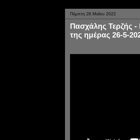
Πέμπτη 26 Μαΐου 2022
Πασχάλης Τερζής -
της ημέρας 26-5-20