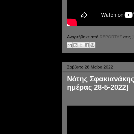
Αναρτήθηκε από
REPORTAZ
στις
1
Σάββατο 28 Μαΐου 2022
Νότης Σφακιανάκης 
ημέρας 28-5-2022]