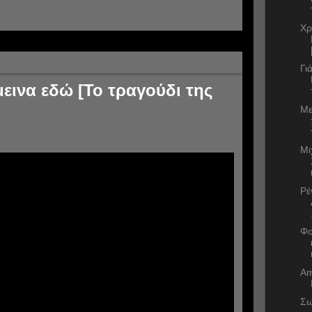
Χρ
Γι
μεινα εδώ [Το τραγούδι της
Με
Μι
Ρέ
Φο
Am
Σω