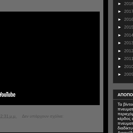
►
201
►
201
►
201
►
201
►
201
►
201
►
201
►
201
►
201
►
200
ΑΠΟΠΟ
Τα βίντ
πνευματ
περιεχό
2:31 μ.μ.
Δεν υπάρχουν σχόλια:
κέρδος α
πνευματ
διαδίκτυ
Διασκέδ