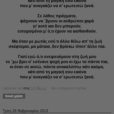
κάτι από τη μαγική σου εικόνα
που μ’ αναγκάζει να σ’ ερωτευτώ ξανά.
Σε λάθος πράγματα,
ψάχνουν να `βρουν οι ανθρώποι χαρά
γι’ αυτό και δεν μπορούν,
ευτυχισμένοι μ’ ό,τι έχουν να αισθανθούν.
Μα όταν με ρωτάς εσύ τι άλλο θέλω απ’ τη ζωή
σκέφτομαι, μα μάταια, δεν βρίσκω τίποτ’ άλλο πια.
Γιατί εγώ ό,τι ονειρευόμουν στη ζωή μου
το `χω βρει σ’ εσένανε ψυχή μου κι έχω τα πάντα πια,
κι όταν σε κοιτώ, πάντα ανακαλύπτω κάτι ακόμα,
κάτι από τη μαγική σου εικόνα
που μ’ αναγκάζει να σ’ ερωτευτώ ξανά.
reportaz net
στις
12:36 μ.μ.
Δεν υπάρχουν σχόλια:
Κοινή χρήση
Τρίτη 26 Φεβρουαρίου 2013