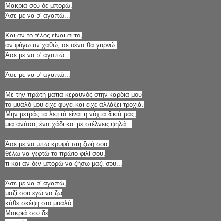
Μακριά σου δε μπορώ.
Άσε με να σ' αγαπώ...
Και αν το τέλος είναι αυτο,
αν φύγω αν χαθώ, σε σένα θα γυρνώ.
Άσε με να σ' αγαπώ...
Άσε με να σ' αγαπώ...
Με την πρώτη ματιά κεραυνός στην καρδιά μου
το μυαλό μου είχε φύγει και είχε αλλάξει τροχιά.
Μην μετράς τα λεπτά είναι η νύχτα δικιά μας,
μια ανάσα, ένα χάδι και με στέλνεις ψηλά...
Άσε με να μπω κρυφά στη ζωή σου,
θέλω να γεφτώ το πρώτο φιλί σου,
τι και αν δεν μπορώ να ζήσω μαζί σου...
Άσε με να σ' αγαπώ,
μαζί σου εγώ να ζω
κάθε σκέψη στο μυαλό.
Μακριά σου δε