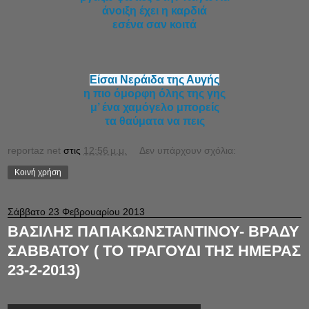
άνοιξη έχει η καρδιά
εσένα σαν κοιτά
Είσαι Νεράιδα της Αυγής
η πιο όμορφη όλης της γης
μ’ ένα χαμόγελο μπορείς
τα θαύματα να πεις
reportaz net
στις
12:56 μ.μ.
Δεν υπάρχουν σχόλια:
Κοινή χρήση
Σάββατο 23 Φεβρουαρίου 2013
ΒΑΣΙΛΗΣ ΠΑΠΑΚΩΝΣΤΑΝΤΙΝΟΥ- ΒΡΑΔΥ
ΣΑΒΒΑΤΟΥ ( ΤΟ ΤΡΑΓΟΥΔΙ ΤΗΣ ΗΜΕΡΑΣ
23-2-2013)