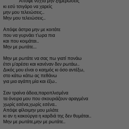
Απόψε νύχτα μην ξημερώσεις
κι εσύ τσιγάρο να χαρείς
μην μου τελειώσεις..
Μην μου τελειώσεις..
Απόψε άστρα μην με κοιτάτε
που να γυρνάει τ'ωρα πια
και που κοιμάται..
Μην με ρωτάτε...
Μην με ρωτάτε να σας πω γιατί πονάω
έτσι μ'αρέσει και κανέναν δεν ρωτάω..
Δικός μου είναι ο καημός κι όσο αντέξω,
στο κάτω κάτω ας πεθάνω
για μια αγάπη μία και έξω..
Σαν τραίνα άδεια,παροπλισμένα
τα όνειρα μου που σκουριάζουν αραγμένα
χωρίς εσένα,χωρίς εσένα..
Απόψε φίλοιμην μου μιλάτε
κι αν η κακούργα η καρδιά της δεν θυμάται..
Μην με ρωτάτε,μην με ρωτάτε..