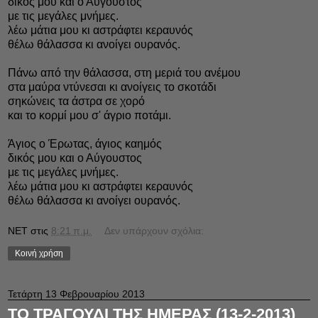
δικός μου και ο Αύγουστος
με τις μεγάλες μνήμες.
λέω μάτια μου κι αστράφτει κεραυνός
θέλω θάλασσα κι ανοίγει ουρανός.
Πάνω από την θάλασσα, στη μεριά του ανέμου
στα μαύρα ντύνεσαι κι ανοίγεις το σκοτάδι
σηκώνεις τα άστρα σε χορό
και το κορμί μου σ' άγριο ποτάμι.
Άγιος ο Έρωτας, άγιος καημός
δικός μου και ο Αύγουστος
με τις μεγάλες μνήμες.
λέω μάτια μου κι αστράφτει κεραυνός
θέλω θάλασσα κι ανοίγει ουρανός.
NET
στις
8:21 π.μ.
Δεν υπάρχουν σχόλια:
Κοινή χρήση
Τετάρτη 13 Φεβρουαρίου 2013
ΤΟ ΤΡΑΓΟΥΔΙ ΤΗΣ ΗΜΕΡΑΣ (13-2-2013)