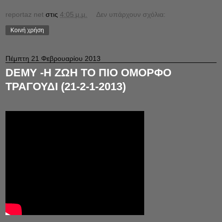
reportaz net
στις
4:05 μ.μ.
Δεν υπάρχουν σχόλια:
Κοινή χρήση
Πέμπτη 21 Φεβρουαρίου 2013
DEMY -Η ΖΩΗ ΤΟ ΠΙΟ ΟΜΟΡΦΟ
ΤΡΑΓΟΥΔΙ (21-2-1-2013)