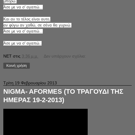
μπορώ.
Άσε με να σ' αγαπώ...
Και αν το τέλος είναι αυτο,
αν φύγω αν χαθώ, σε σένα θα γυρνώ.
Άσε με να σ' αγαπώ...
Άσε με να σ' αγαπώ..
NET
στις
3:36 μ.μ.
Δεν υπάρχουν σχόλια:
Κοινή χρήση
Τρίτη 19 Φεβρουαρίου 2013
NIGMA- AFORMES (ΤΟ ΤΡΑΓΟΥΔΙ ΤΗΣ
ΗΜΕΡΑΣ 19-2-2013)