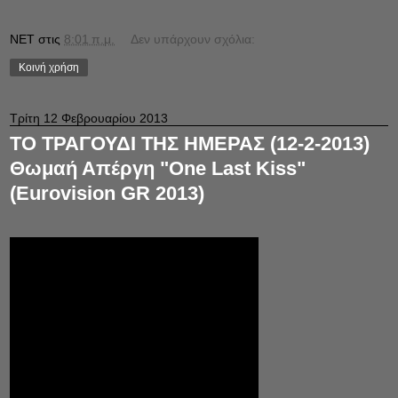
NET
στις
8:01 π.μ.
Δεν υπάρχουν σχόλια:
Κοινή χρήση
Τρίτη 12 Φεβρουαρίου 2013
ΤΟ ΤΡΑΓΟΥΔΙ ΤΗΣ ΗΜΕΡΑΣ (12-2-2013)
Θωμαή Απέργη "One Last Kiss"
(Eurovision GR 2013)