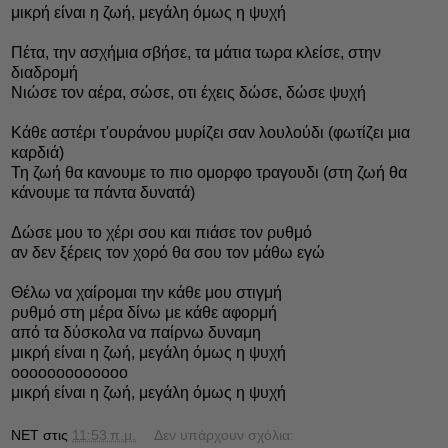
μικρή είναι η ζωή, μεγάλη όμως η ψυχή
Πέτα, την ασχήμια σβήσε, τα μάτια τωρα κλείσε, στην
διαδρομή
Νιώσε τον αέρα, σώσε, οτι έχεις δώσε, δώσε ψυχή
Κάθε αστέρι τ'ουράνου μυρίζει σαν λουλούδι (φωτίζει μια
καρδιά)
Τη ζωή θα κανουμε το πιο ομορφο τραγουδι (στη ζωή θα
κάνουμε τα πάντα δυνατά)
Δώσε μου το χέρι σου και πιάσε τον ρυθμό
αν δεν ξέρεις τον χορό θα σου τον μάθω εγώ
Θέλω να χαίρομαι την κάθε μου στιγμή
ρυθμό στη μέρα δίνω με κάθε αφορμή
από τα δύσκολα να παίρνω δυναμη
μικρή είναι η ζωή, μεγάλη όμως η ψυχή
οοοοοοοοοοοοο
μικρή είναι η ζωή, μεγάλη όμως η ψυχή
NET
στις
11:53 π.μ.
Δεν υπάρχουν σχόλια: