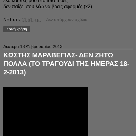
έλα και πες μου στα ίσια τι θες
δεν παίζει σου λέω να βρεις αφορμές.(x2)
NET
στις
11:51 μ.μ.
Δεν υπάρχουν σχόλια:
Κοινή χρήση
Δευτέρα 18 Φεβρουαρίου 2013
ΚΩΣΤΗΣ ΜΑΡΑΒΕΓΙΑΣ- ΔΕΝ ΖΗΤΩ
ΠΟΛΛΑ (ΤΟ ΤΡΑΓΟΥΔΙ ΤΗΣ ΗΜΕΡΑΣ 18-
2-2013)