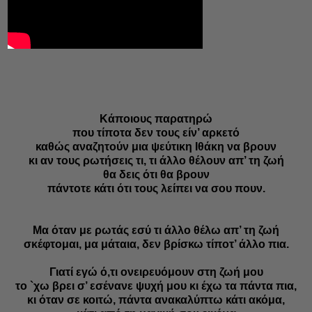
Κάποιους παρατηρώ
που τίποτα δεν τους είν’ αρκετό
καθώς αναζητούν μια ψεύτικη Ιθάκη να βρουν
κι αν τους ρωτήσεις τι, τι άλλο θέλουν απ’ τη ζωή
θα δεις ότι θα βρουν
πάντοτε κάτι ότι τους λείπει να σου πουν.
Μα όταν με ρωτάς εσύ τι άλλο θέλω απ’ τη ζωή
σκέφτομαι, μα μάταια, δεν βρίσκω τίποτ’ άλλο πια.
Γιατί εγώ ό,τι ονειρευόμουν στη ζωή μου
το `χω βρει σ’ εσένανε ψυχή μου κι έχω τα πάντα πια,
κι όταν σε κοιτώ, πάντα ανακαλύπτω κάτι ακόμα,