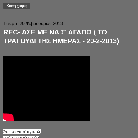
Κοινή χρήση
Τετάρτη 20 Φεβρουαρίου 2013
REC- ΑΣΕ ΜΕ ΝΑ Σ' ΑΓΑΠΩ ( ΤΟ
ΤΡΑΓΟΥΔΙ ΤΗΣ ΗΜΕΡΑΣ - 20-2-2013)
Άσε με να σ' αγαπώ,
μαζί σου εγώ να ζω