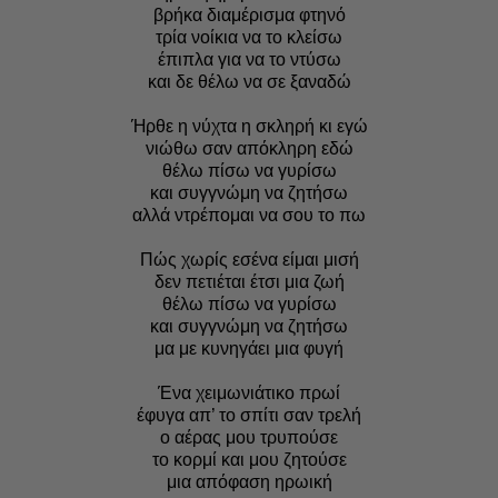
βρήκα διαμέρισμα φτηνό
τρία νοίκια να το κλείσω
έπιπλα για να το ντύσω
και δε θέλω να σε ξαναδώ
Ήρθε η νύχτα η σκληρή κι εγώ
νιώθω σαν απόκληρη εδώ
θέλω πίσω να γυρίσω
και συγγνώμη να ζητήσω
αλλά ντρέπομαι να σου το πω
Πώς χωρίς εσένα είμαι μισή
δεν πετιέται έτσι μια ζωή
θέλω πίσω να γυρίσω
και συγγνώμη να ζητήσω
μα με κυνηγάει μια φυγή
Ένα χειμωνιάτικο πρωί
έφυγα απ’ το σπίτι σαν τρελή
ο αέρας μου τρυπούσε
το κορμί και μου ζητούσε
μια απόφαση ηρωική