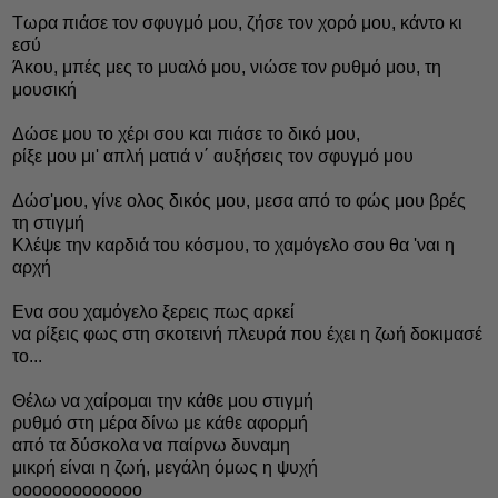
Τωρα πιάσε τον σφυγμό μου, ζήσε τον χορό μου, κάντο κι
εσύ
Άκου, μπές μες το μυαλό μου, νιώσε τον ρυθμό μου, τη
μουσική
Δώσε μου το χέρι σου και πιάσε το δικό μου,
ρίξε μου μι' απλή ματιά ν΄ αυξήσεις τον σφυγμό μου
Δώσ'μου, γίνε ολος δικός μου, μεσα από το φώς μου βρές
τη στιγμή
Κλέψε την καρδιά του κόσμου, το χαμόγελο σου θα 'ναι η
αρχή
Ενα σου χαμόγελο ξερεις πως αρκεί
να ρίξεις φως στη σκοτεινή πλευρά που έχει η ζωή δοκιμασέ
το...
Θέλω να χαίρομαι την κάθε μου στιγμή
ρυθμό στη μέρα δίνω με κάθε αφορμή
από τα δύσκολα να παίρνω δυναμη
μικρή είναι η ζωή, μεγάλη όμως η ψυχή
οοοοοοοοοοοοο