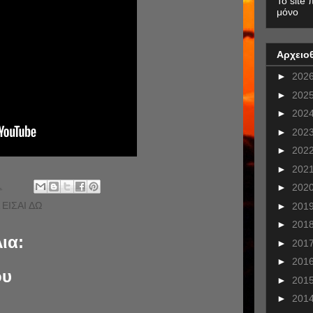
To site 
μόνο
Αρχειο
►
202
►
202
►
202
►
202
►
202
►
202
.
►
202
ΕΙΣΑΙ ΔΩ
►
201
►
201
ια:
►
201
►
201
ου
►
201
►
201