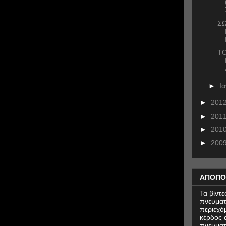
Σ
ΤΟ
►
Ι
►
201
►
201
►
201
►
200
ΑΠΟΠΟ
Τα βίντ
πνευματ
περιεχό
κέρδος α
πνευματ