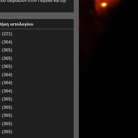
που διαβάζουν στον Πειραιά και όχι
θήκη ιστολογίου
6
(221)
5
(364)
4
(365)
3
(365)
2
(365)
1
(364)
0
(364)
9
(364)
8
(365)
7
(365)
6
(365)
5
(365)
4
(365)