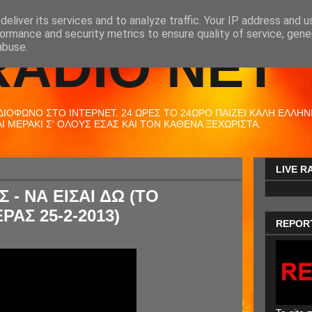
eliver its services and to analyze traffic. Your IP address and 
ormance and security metrics to ensure quality of service, gen
RADIO NET
abuse.
ΟΦΩΝΟ ΣΤΟ ΙΝΤΕΡΝΕΤ. 24 ΩΡΕΣ ΤΟ 24ΩΡΟ ΠΑΙΖΕΙ ΚΑΛΗ ΕΛΛΗΝΙΚ
 ΜΕΡΑΚΙ Σ' ΟΛΟΥΣ ΕΣΑΣ ΚΑΙ ΤΟΝ ΚΑΘΕΝΑ ΞΕΧΩΡΙΣΤΑ.
LIVE R
 - ΝΑ ΕΙΣΑΙ ΔΩ (ΤΟ
ΡΑΣ 25-2-2013)
REPOR