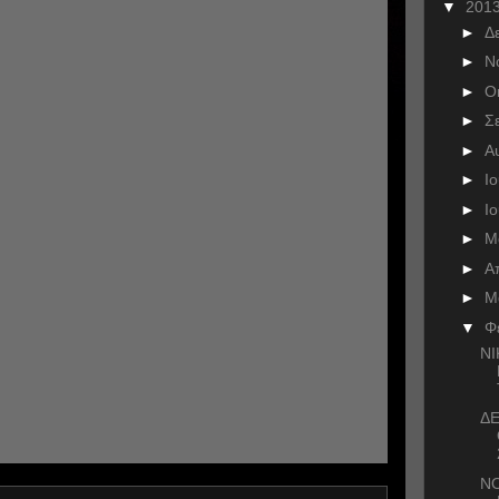
▼
201
►
Δ
►
Ν
►
Ο
►
Σ
►
Α
►
Ι
►
Ι
►
Μ
►
Α
►
Μ
▼
Φ
Ν
ΔΕ
Ν