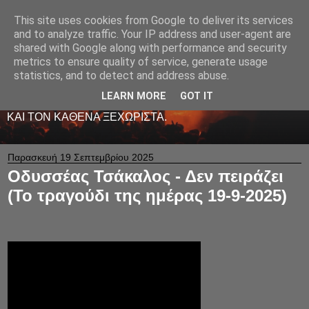
This site uses cookies from Google to deliver its services
LIVE RADIO NET
and to analyze traffic. Your IP address and user-agent are
shared with Google along with performance and security
metrics to ensure quality of service, generate usage
ΤΟ ΠΡΩΤΟ ΖΩΝΤΑΝΟ ΜΟΥΣΙΚΟ ΡΑΔΙΟΦΩΝΟ ΣΤΟ
statistics, and to detect and address abuse.
ΙΝΤΕΡΝΕΤ. 24 ΩΡΕΣ ΤΟ 24ΩΡΟ ΠΑΙΖΕΙ ΚΑΛΗ
ΕΛΛΗΝΙΚΗ ΜΟΥΣΙΚΗ ΑΠΟ LIVE - ΚΑΙ ΟΧΙ ΜΟΝΟ
LEARN MORE
GOT IT
-ΑΦΙΕΡΩΜΕΝΗ ΜΕ ΑΓΑΠΗ ΚΑΙ ΜΕΡΑΚΙ Σ' ΟΛΟΥΣ ΕΣΑΣ
ΚΑΙ ΤΟΝ ΚΑΘΕΝΑ ΞΕΧΩΡΙΣΤΑ.
Παρασκευή 19 Σεπτεμβρίου 2025
Οδυσσέας Τσάκαλος - Δεν πειράζει
(Το τραγούδι της ημέρας 19-9-2025)