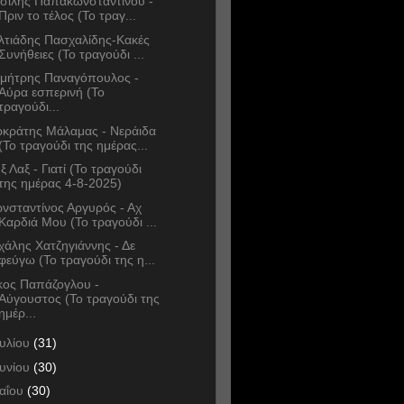
σίλης Παπακωνσταντίνου -
Πριν το τέλος (Το τραγ...
λτιάδης Πασχαλίδης-Κακές
Συνήθειες (Το τραγούδι ...
μήτρης Παναγόπουλος -
Αύρα εσπερινή (Το
τραγούδι...
κράτης Μάλαμας - Νεράιδα
(Το τραγούδι της ημέρας...
ξ Λαξ - Γιατί (Το τραγούδι
της ημέρας 4-8-2025)
νσταντίνος Αργυρός - Αχ
Καρδιά Μου (Το τραγούδι ...
χάλης Χατζηγιάννης - Δε
φεύγω (Το τραγούδι της η...
κος Παπάζογλου -
Αύγουστος (Το τραγούδι της
ημέρ...
ουλίου
(31)
ουνίου
(30)
αΐου
(30)