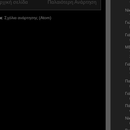
ρχική σελίδα
Παλαιότερη Ανάρτηση
Νί
ε:
Σχόλια ανάρτησης (Atom)
Γι
Γι
ME
Γι
Πα
Γι
Πά
Νί