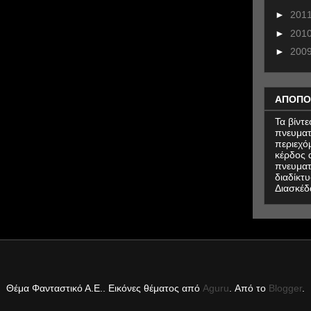
►
201
►
201
►
200
ΑΠΟΠΟ
Τα βίντ
πνευματ
περιεχό
κέρδος α
πνευματ
διαδίκτυ
Διασκέδ
Θέμα Φανταστικό Α.Ε.. Εικόνες θέματος από
Aguru
. Από το
Blogger
.