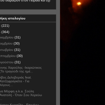
που διαβάζουν στον Πειραιά και όχι
θήκη ιστολογίου
6
(221)
5
(364)
εκεμβρίου
(31)
οεμβρίου
(30)
κτωβρίου
(31)
επτεμβρίου
(30)
υγούστου
(31)
άννης Χαρούλης -Ικαριώτικος
(Το τραγούδι της ημέ...
ίβος Δεληβοριάς feat.
Χατζηφραγκέτα - Για
λόγους...
να Μόρφη a.k.a. Σούλη
Ανατολή - Όταν Σου Χορεύω
...
ήστος Κυριαζής - Επιμένω