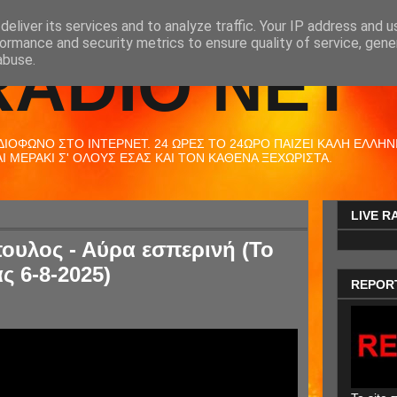
eliver its services and to analyze traffic. Your IP address and 
ormance and security metrics to ensure quality of service, gen
RADIO NET
abuse.
ΟΦΩΝΟ ΣΤΟ ΙΝΤΕΡΝΕΤ. 24 ΩΡΕΣ ΤΟ 24ΩΡΟ ΠΑΙΖΕΙ ΚΑΛΗ ΕΛΛΗΝΙΚ
 ΜΕΡΑΚΙ Σ' ΟΛΟΥΣ ΕΣΑΣ ΚΑΙ ΤΟΝ ΚΑΘΕΝΑ ΞΕΧΩΡΙΣΤΑ.
LIVE R
υλος - Αύρα εσπερινή (Το
ς 6-8-2025)
REPOR