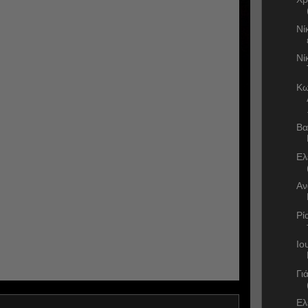
Νί
Νί
Κω
Βα
Eλ
Αν
Ρί
Ιο
Γι
Ελ