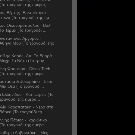
(Το τραγούδι της ημέρας...
κος Βέρτης- Ερωτεύτηκα
εσένα (Το τραγούδι της ημ...
κος Οικονομόπουλος - Βαλ'
Το Τέρμα (Το τραγούδι ...
νσταντίνος Αργυρός -
Αθήνα Μου (Το τραγούδι της
...
σίλης Καράς- Απ' Το Βορρά
Μέχρι Το Νότο (Το τραγ...
ένη Φουρέιρα - Disco-Tech
(Το τραγούδι της ημέρα...
αστασία & Josephine - Είσαι
Μια Θεά (Το τραγούδι...
α Ελληνίδου - Κάτι Ξέρεις (Το
τραγούδι της ημέρα...
υλία Καραπατάκη - Νερό στη
Βάρκα (Το τραγούδι τη...
άννης Πάριος - Ικαριώτικο
(Το τραγούδι της ημέρα...
ευθερία Αρβανιτάκη - Μες