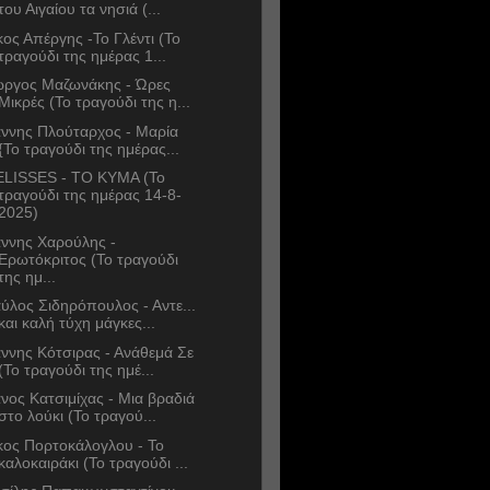
του Αιγαίου τα νησιά (...
κος Απέργης -Το Γλέντι (Το
τραγούδι της ημέρας 1...
ώργος Μαζωνάκης - Ώρες
Μικρές (Το τραγούδι της η...
άννης Πλούταρχος - Μαρία
{Το τραγούδι της ημέρας...
LISSES - TO KYMA (Το
τραγούδι της ημέρας 14-8-
2025)
άννης Χαρούλης -
Ερωτόκριτος (Το τραγούδι
της ημ...
ύλος Σιδηρόπουλος - Αντε...
και καλή τύχη μάγκες...
άννης Κότσιρας - Ανάθεμά Σε
(Το τραγούδι της ημέ...
νος Κατσιμίχας - Μια βραδιά
στο λούκι (Το τραγού...
κος Πορτοκάλογλου - Το
καλοκαιράκι (Το τραγούδι ...