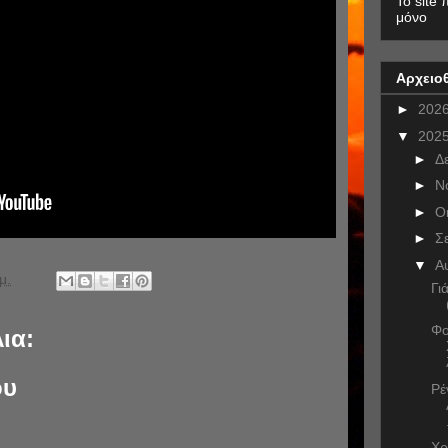
To site 
μόνο
Αρχειο
►
202
▼
202
►
Δ
►
Ν
►
Ο
►
Σ
▼
Α
μ.
Γι
Φο
ια:
ου
Ρέ
Χρ