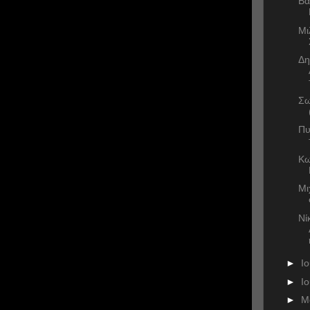
Βα
Μι
Δη
Σω
Πυ
Κω
Μι
Νί
►
Ι
►
Ι
►
Μ