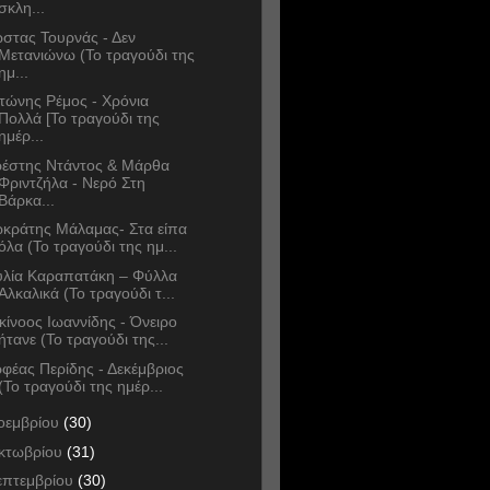
σκλη...
στας Τουρνάς - Δεν
Μετανιώνω (Το τραγούδι της
ημ...
τώνης Ρέμος - Χρόνια
Πολλά [Το τραγούδι της
ημέρ...
έστης Ντάντος & Μάρθα
Φριντζήλα - Νερό Στη
Βάρκα...
κράτης Μάλαμας- Στα είπα
όλα (Το τραγούδι της ημ...
υλία Καραπατάκη – Φύλλα
Αλκαλικά (Το τραγούδι τ...
κίνοος Ιωαννίδης - Όνειρο
ήτανε (Το τραγούδι της...
φέας Περίδης - Δεκέμβριος
(Το τραγούδι της ημέρ...
οεμβρίου
(30)
κτωβρίου
(31)
επτεμβρίου
(30)