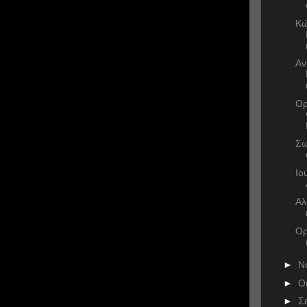
Κώ
Αν
Ορ
Σω
Ιο
Αλ
Ορ
►
Ν
►
Ο
►
Σ