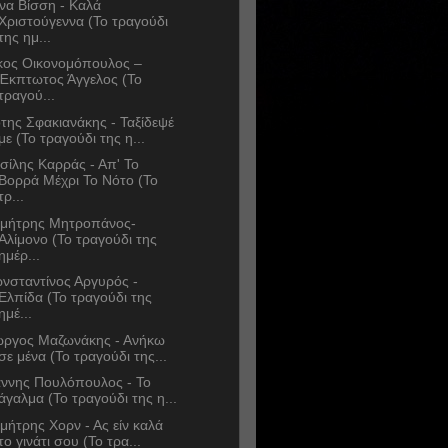
να Βίσση - Καλά
Χριστούγεννα (Το τραγούδι
της ημ...
κος Οικονομόπουλος –
Έκπτωτος Άγγελος (Το
τραγού...
της Σφακιανάκης - Ταξίδεψέ
με (Το τραγούδι της η...
σίλης Καρράς - Απ' Το
Βορρά Μέχρι Το Νότο (Το
τρ...
μήτρης Μητροπάνος-
Αλίμονο (Το τραγούδι της
ημέρ...
νσταντίνος Αργυρός -
Ελπίδα (Το τραγούδι της
ημέ...
ώργος Μαζωνάκης - Ανήκω
σε μένα (Το τραγούδι της...
άννης Πουλόπουλος - Το
άγαλμα (Το τραγούδι της η...
μήτρης Χορν - Ας είν καλά
το γινάτι σου (Το τρα...