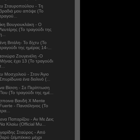
κυ Σταυροπούλου - Τη
βραδιά μου απόψε (Το
τραγού...
ίκη Βουγιουκλάκη - Ο
Λευτέρης (Το τραγούδι της
η...
ένη Βιτάλη- Το δίχτυ (Το
τραγούδι της ημέρας 14-...
εονώρα Ζουγενέλη -Ο
Μήνας έχει 13 (Το τραγούδι
τ...
κυ Μοσχολιού - Στον Άγιο
Σπυρίδωνα ένα δειλινό (...
να Βίσση - Σε Περίπτωση
Που (Το τραγούδι της ημέ...
σποινα Βανδή Χ Mente
Fuerte - Πανσέληνος (Το
τρα...
ενα Παπαρίζου - Αν Με Δεις
Να Κλαίω (Official Mu...
γαρίδης Σταύρος - Από
βαρύ ζεϊμπέκικο μέχρι