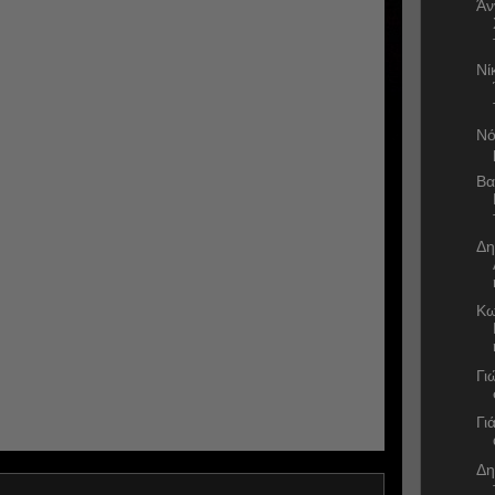
Άν
Νί
Νό
Βα
Δη
Κω
Γι
Γι
Δη