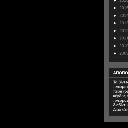
►
201
►
201
►
201
►
201
►
201
►
201
►
201
►
200
ΑΠΟΠΟ
Τα βίντ
πνευματ
περιεχό
κέρδος α
πνευματ
διαδίκτυ
Διασκέδ