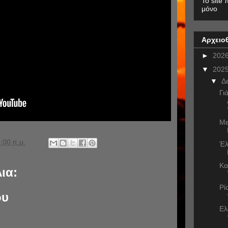
To site 
μόνο
Αρχειο
►
202
▼
202
▼
Δ
Γι
Με
:00 π.μ.
Έλ
Κα
ια:
Ρί
ου
Eλ