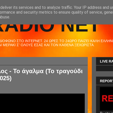
eliver its services and to analyze traffic. Your IP address and 
ormance and security metrics to ensure quality of service, gen
RADIO NET
abuse.
ΟΦΩΝΟ ΣΤΟ ΙΝΤΕΡΝΕΤ. 24 ΩΡΕΣ ΤΟ 24ΩΡΟ ΠΑΙΖΕΙ ΚΑΛΗ ΕΛΛΗΝΙΚ
 ΜΕΡΑΚΙ Σ' ΟΛΟΥΣ ΕΣΑΣ ΚΑΙ ΤΟΝ ΚΑΘΕΝΑ ΞΕΧΩΡΙΣΤΑ.
LIVE R
ος - Το άγαλμα (Το τραγούδι
025)
REPOR