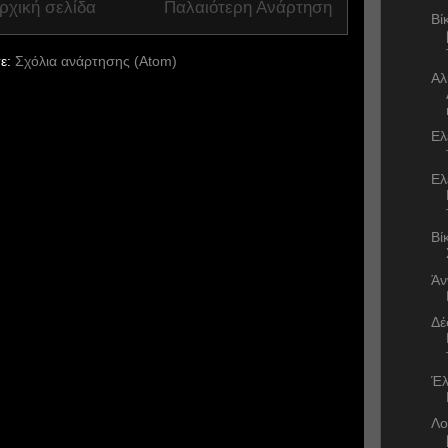
ρχική σελίδα
Παλαιότερη Ανάρτηση
Βί
ε:
Σχόλια ανάρτησης (Atom)
Αλ
Ελ
Ελ
Βί
Άν
Δέ
Έλ
Λο