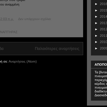
►
201
μου αναμμένη
►
201
►
201
2:03 π.μ.
Δεν υπάρχουν σχόλια:
►
201
►
201
 ΑΝΑΠΤΗΡΑΣ
►
201
►
201
►
200
δα
Παλαιότερες αναρτήσεις
ή σε:
Αναρτήσεις (Atom)
ΑΠΟΠΟ
Τα βίντ
πνευματ
περιεχό
κέρδος α
πνευματ
διαδίκτυ
Διασκέδ