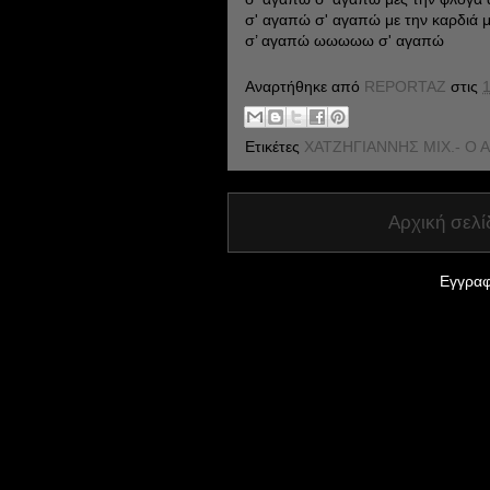
σ' αγαπώ σ' αγαπώ με την καρδιά 
σ’ αγαπώ ωωωωω σ' αγαπώ
Αναρτήθηκε από
REPORTAZ
στις
1
Ετικέτες
ΧΑΤΖΗΓΙΑΝΝΗΣ ΜΙΧ.- Ο
Αρχική σελί
Εγγραφ