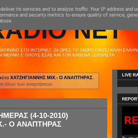
eliver its services and to analyze traffic. Your IP address and 
ormance and security metrics to ensure quality of service, gen
RADIO NET
abuse.
ΟΦΩΝΟ ΣΤΟ ΙΝΤΕΡΝΕΤ. 24 ΩΡΕΣ ΤΟ 24ΩΡΟ ΠΑΙΖΕΙ ΚΑΛΗ ΕΛΛΗΝΙΚ
 ΜΕΡΑΚΙ Σ' ΟΛΟΥΣ ΕΣΑΣ ΚΑΙ ΤΟΝ ΚΑΘΕΝΑ ΞΕΧΩΡΙΣΤΑ.
LIVE R
ικέτα
ΧΑΤΖΗΓΙΑΝΝΗΣ ΜΙΧ.- Ο ΑΝΑΠΤΗΡΑΣ
.
ση όλων των αναρτήσεων
REPOR
ΜΕΡΑΣ (4-10-2010)
Χ.- Ο ΑΝΑΠΤΗΡΑΣ