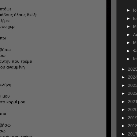
 απόψε
►
Ι
φόβους όλους διώξε
►
Ι
ξέρει
►
Μ
σου χέρι
►
Α
έπω
►
Μ
σβήσω
►
Φ
ίσω
►
Ι
αυτήν που τρέμει
μου αναμμένη
►
202
►
202
σελήνη
►
202
►
202
ι μου
►
202
στο κορμί μου
►
202
έπω
►
201
σβήσω
►
201
ίσω
►
201
αυτήν που τρέμει