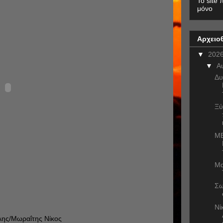
To site 
μόνο
Αρχειο
▼
202
▼
Α
Δυ
Ξύ
ME
Μα
Σω
Νί
άλης/Μωραΐτης Νίκος