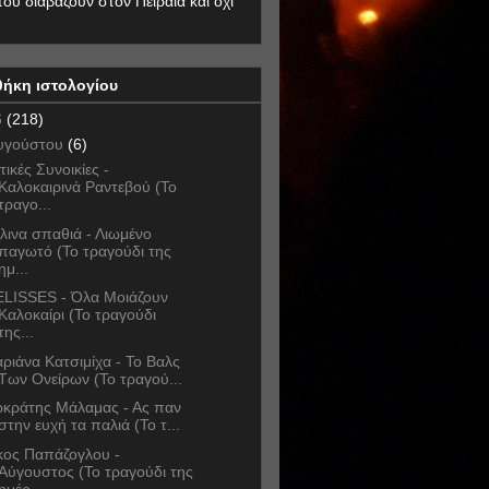
που διαβάζουν στον Πειραιά και όχι
θήκη ιστολογίου
6
(218)
υγούστου
(6)
τικές Συνοικίες -
Καλοκαιρινά Ραντεβού (Το
τραγο...
λινα σπαθιά - Λιωμένο
παγωτό (Το τραγούδι της
ημ...
LISSES - Όλα Μοιάζουν
Καλοκαίρι (Το τραγούδι
της...
ριάνα Κατσιμίχα - Το Βαλς
Των Ονείρων (Το τραγού...
κράτης Μάλαμας - Ας παν
στην ευχή τα παλιά (Το τ...
κος Παπάζογλου -
Αύγουστος (Το τραγούδι της
ημέρ...