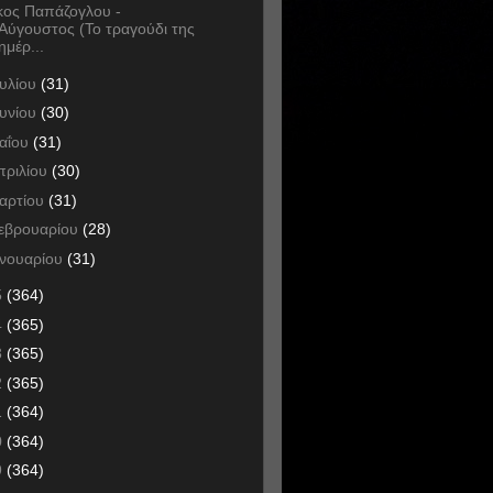
κος Παπάζογλου -
Αύγουστος (Το τραγούδι της
ημέρ...
ουλίου
(31)
ουνίου
(30)
αΐου
(31)
πριλίου
(30)
αρτίου
(31)
εβρουαρίου
(28)
ανουαρίου
(31)
5
(364)
4
(365)
3
(365)
2
(365)
1
(364)
0
(364)
9
(364)