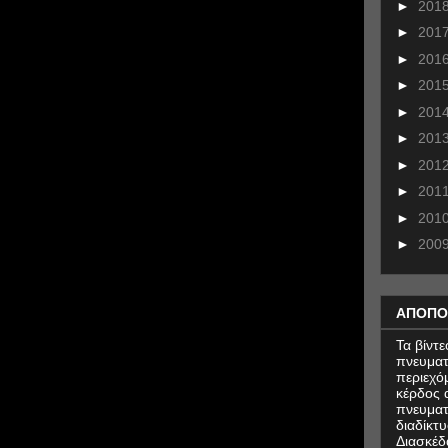
►
201
►
201
►
201
►
201
►
201
►
201
►
201
►
201
►
201
►
200
ΑΠΟΠΟ
Τα βίντ
πνευματ
περιεχό
κέρδος α
πνευματ
διαδίκτυ
Διασκέδ