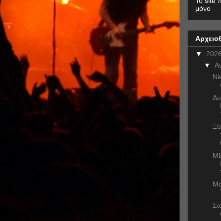
To site 
μόνο
Αρχειο
▼
202
▼
Α
Νί
Δυ
Ξύ
ME
Μα
Σω