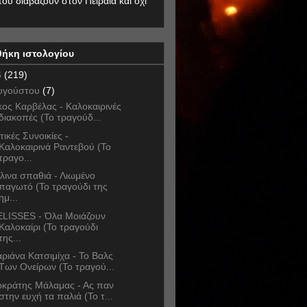
που διαβάζουν στον Πειραιά και όχι
θήκη ιστολογίου
6
(219)
υγούστου
(7)
κος Καρβέλας - Καλοκαιρινές
διακοπές (Το τραγούδ...
τικές Συνοικίες -
Καλοκαιρινά Ραντεβού (Το
τραγο...
λινα σπαθιά - Λιωμένο
παγωτό (Το τραγούδι της
ημ...
LISSES - Όλα Μοιάζουν
Καλοκαίρι (Το τραγούδι
της...
ριάνα Κατσιμίχα - Το Βαλς
Των Ονείρων (Το τραγού...
κράτης Μάλαμας - Ας παν
στην ευχή τα παλιά (Το τ...