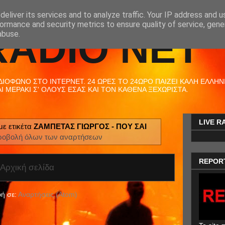
eliver its services and to analyze traffic. Your IP address and 
ormance and security metrics to ensure quality of service, gen
RADIO NET
abuse.
ΟΦΩΝΟ ΣΤΟ ΙΝΤΕΡΝΕΤ. 24 ΩΡΕΣ ΤΟ 24ΩΡΟ ΠΑΙΖΕΙ ΚΑΛΗ ΕΛΛΗΝΙΚ
 ΜΕΡΑΚΙ Σ' ΟΛΟΥΣ ΕΣΑΣ ΚΑΙ ΤΟΝ ΚΑΘΕΝΑ ΞΕΧΩΡΙΣΤΑ.
LIVE R
με ετικέτα
ΖΑΜΠΕΤΑΣ ΓΙΩΡΓΟΣ - ΠΟΥ ΣΑΙ
οβολή όλων των αναρτήσεων
REPOR
Αρχική σελίδα
ή σε:
Αναρτήσεις (Atom)