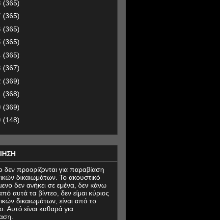
8
(365)
7
(365)
6
(365)
5
(365)
4
(365)
3
(367)
2
(369)
1
(368)
0
(369)
9
(148)
ΙΗΣΗ
εο δεν προορίζονται για παραβίαση
ικών δικαιωμάτων. Το ακουστικό
μενο δεν ανήκει σε εμένα, δεν κάνω
πό αυτά τα βίντεο, δεν είμαι κύριος
ικών δικαιωμάτων, είναι από το
ο. Αυτό είναι καθαρά για
αση.