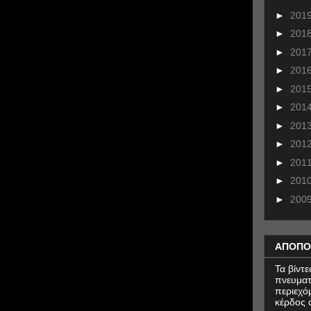
►
201
►
201
►
201
►
201
►
201
►
201
►
201
►
201
►
201
►
201
►
200
ΑΠΟΠΟ
Τα βίντ
πνευματ
περιεχό
κέρδος α