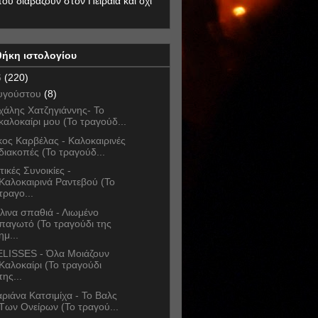
που διαβάζουν στον Πειραιά και όχι
θήκη ιστολογίου
6
(220)
υγούστου
(8)
χάλης Χατζηγιάννης- Το
καλοκαίρι μου (Το τραγούδ...
κος Καρβέλας - Καλοκαιρινές
διακοπές (Το τραγούδ...
τικές Συνοικίες -
Καλοκαιρινά Ραντεβού (Το
τραγο...
λινα σπαθιά - Λιωμένο
παγωτό (Το τραγούδι της
ημ...
LISSES - Όλα Μοιάζουν
Καλοκαίρι (Το τραγούδι
της...
ριάνα Κατσιμίχα - Το Βαλς
Των Ονείρων (Το τραγού...