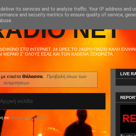
eliver its services and to analyze traffic. Your IP address and 
ormance and security metrics to ensure quality of service, gen
RADIO NET
abuse.
ΟΦΩΝΟ ΣΤΟ ΙΝΤΕΡΝΕΤ. 24 ΩΡΕΣ ΤΟ 24ΩΡΟ ΠΑΙΖΕΙ ΚΑΛΗ ΕΛΛΗΝΙΚ
 ΜΕΡΑΚΙ Σ' ΟΛΟΥΣ ΕΣΑΣ ΚΑΙ ΤΟΝ ΚΑΘΕΝΑ ΞΕΧΩΡΙΣΤΑ.
LIVE R
με ετικέτα
Θάλασσα
.
Προβολή όλων των
αναρτήσεων
REPOR
Αρχική σελίδα
ή σε:
Αναρτήσεις (Atom)