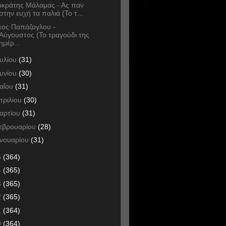
κράτης Μάλαμας - Ας παν
στην ευχή τα παλιά (Το τ...
κος Παπάζογλου -
Αύγουστος (Το τραγούδι της
ημέρ...
ουλίου
(31)
ουνίου
(30)
αΐου
(31)
πριλίου
(30)
αρτίου
(31)
εβρουαρίου
(28)
ανουαρίου
(31)
5
(364)
4
(365)
3
(365)
2
(365)
1
(364)
0
(364)