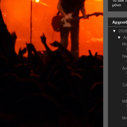
To site 
μόνο
Αρχειο
▼
202
▼
Α
Μι
Νί
Δυ
Ξύ
ME
Μα