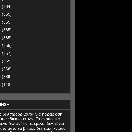
9
(364)
8
(365)
7
(365)
6
(365)
5
(365)
4
(365)
3
(367)
2
(369)
1
(368)
0
(369)
9
(148)
ΙΗΣΗ
εο δεν προορίζονται για παραβίαση
ικών δικαιωμάτων. Το ακουστικό
μενο δεν ανήκει σε εμένα, δεν κάνω
πό αυτά τα βίντεο, δεν είμαι κύριος