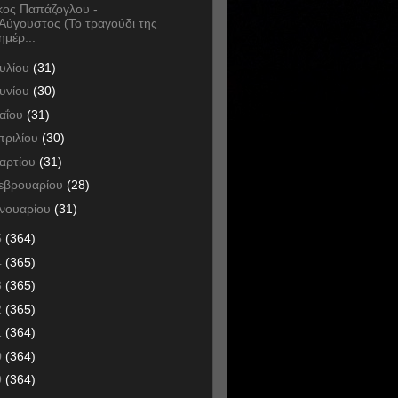
κος Παπάζογλου -
Αύγουστος (Το τραγούδι της
ημέρ...
ουλίου
(31)
ουνίου
(30)
αΐου
(31)
πριλίου
(30)
αρτίου
(31)
εβρουαρίου
(28)
ανουαρίου
(31)
5
(364)
4
(365)
3
(365)
2
(365)
1
(364)
0
(364)
9
(364)