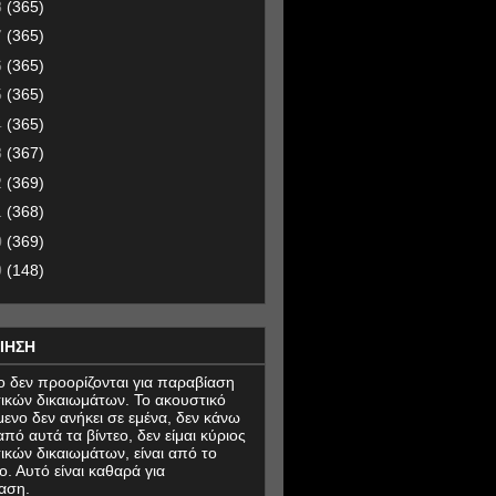
8
(365)
7
(365)
6
(365)
5
(365)
4
(365)
3
(367)
2
(369)
1
(368)
0
(369)
9
(148)
ΙΗΣΗ
εο δεν προορίζονται για παραβίαση
ικών δικαιωμάτων. Το ακουστικό
μενο δεν ανήκει σε εμένα, δεν κάνω
πό αυτά τα βίντεο, δεν είμαι κύριος
ικών δικαιωμάτων, είναι από το
ο. Αυτό είναι καθαρά για
αση.