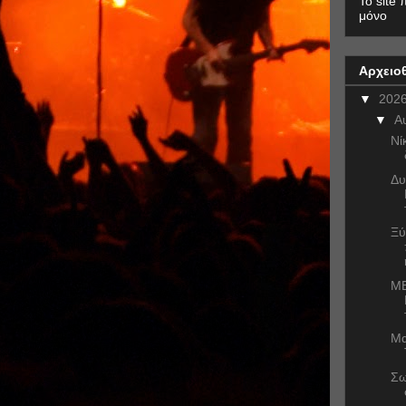
To site 
μόνο
Αρχειο
▼
202
▼
Α
Νί
Δυ
Ξύ
ME
Μα
Σω