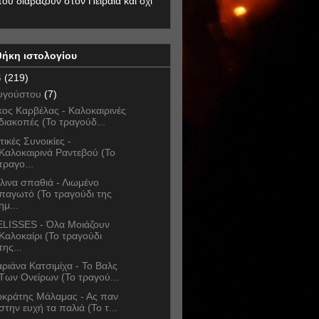
που διαβάζουν στον Πειραιά και όχι
θήκη ιστολογίου
6
(219)
υγούστου
(7)
κος Καρβέλας - Καλοκαιρινές
διακοπές (Το τραγούδ...
τικές Συνοικίες -
Καλοκαιρινά Ραντεβού (Το
τραγο...
λινα σπαθιά - Λιωμένο
παγωτό (Το τραγούδι της
ημ...
LISSES - Όλα Μοιάζουν
Καλοκαίρι (Το τραγούδι
της...
ριάνα Κατσιμίχα - Το Βαλς
Των Ονείρων (Το τραγού...
κράτης Μάλαμας - Ας παν
στην ευχή τα παλιά (Το τ...