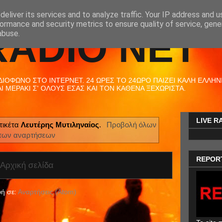
eliver its services and to analyze traffic. Your IP address and 
ormance and security metrics to ensure quality of service, gen
RADIO NET
abuse.
ΟΦΩΝΟ ΣΤΟ ΙΝΤΕΡΝΕΤ. 24 ΩΡΕΣ ΤΟ 24ΩΡΟ ΠΑΙΖΕΙ ΚΑΛΗ ΕΛΛΗΝΙΚ
 ΜΕΡΑΚΙ Σ' ΟΛΟΥΣ ΕΣΑΣ ΚΑΙ ΤΟΝ ΚΑΘΕΝΑ ΞΕΧΩΡΙΣΤΑ.
LIVE R
τικέτα
Λευτέρης Μυτιληναίος
.
Προβολή όλων
των αναρτήσεων
REPOR
Αρχική σελίδα
ή σε:
Αναρτήσεις (Atom)