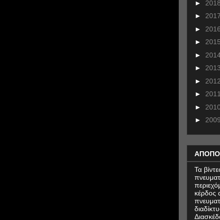
►
201
►
201
►
201
►
201
►
201
►
201
►
201
►
201
►
201
►
200
ΑΠΟΠΟ
Τα βίντ
πνευματ
περιεχό
κέρδος α
πνευματ
διαδίκτυ
Διασκέδ