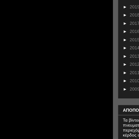
►
201
►
201
►
201
►
201
►
201
►
201
►
201
►
201
►
201
►
201
►
200
ΑΠΟΠΟ
Τα βίντ
πνευματ
περιεχό
κέρδος α