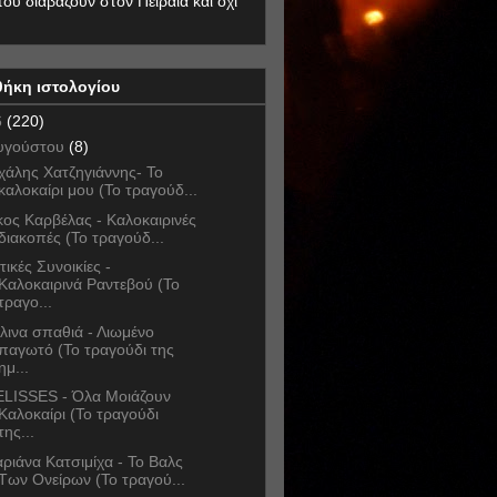
που διαβάζουν στον Πειραιά και όχι
θήκη ιστολογίου
6
(220)
υγούστου
(8)
χάλης Χατζηγιάννης- Το
καλοκαίρι μου (Το τραγούδ...
κος Καρβέλας - Καλοκαιρινές
διακοπές (Το τραγούδ...
τικές Συνοικίες -
Καλοκαιρινά Ραντεβού (Το
τραγο...
λινα σπαθιά - Λιωμένο
παγωτό (Το τραγούδι της
ημ...
LISSES - Όλα Μοιάζουν
Καλοκαίρι (Το τραγούδι
της...
ριάνα Κατσιμίχα - Το Βαλς
Των Ονείρων (Το τραγού...