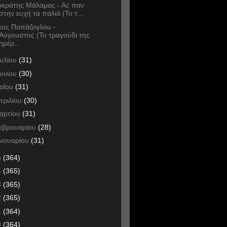
κράτης Μάλαμας - Ας παν
στην ευχή τα παλιά (Το τ...
κος Παπάζογλου -
Αύγουστος (Το τραγούδι της
ημέρ...
ουλίου
(31)
ουνίου
(30)
αΐου
(31)
πριλίου
(30)
αρτίου
(31)
εβρουαρίου
(28)
ανουαρίου
(31)
5
(364)
4
(365)
3
(365)
2
(365)
1
(364)
0
(364)