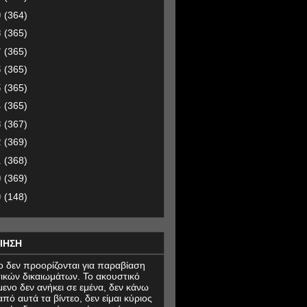
9
(364)
8
(365)
7
(365)
6
(365)
5
(365)
4
(365)
3
(367)
2
(369)
1
(368)
0
(369)
9
(148)
ΙΗΣΗ
εο δεν προορίζονται για παραβίαση
ικών δικαιωμάτων. Το ακουστικό
μενο δεν ανήκει σε εμένα, δεν κάνω
πό αυτά τα βίντεο, δεν είμαι κύριος