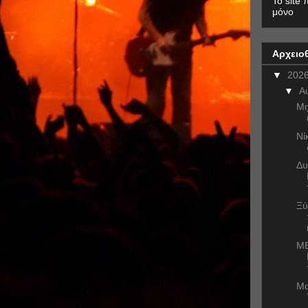
To site 
μόνο
Αρχειο
▼
202
▼
Α
Μι
Νί
Δυ
Ξύ
ME
Μα