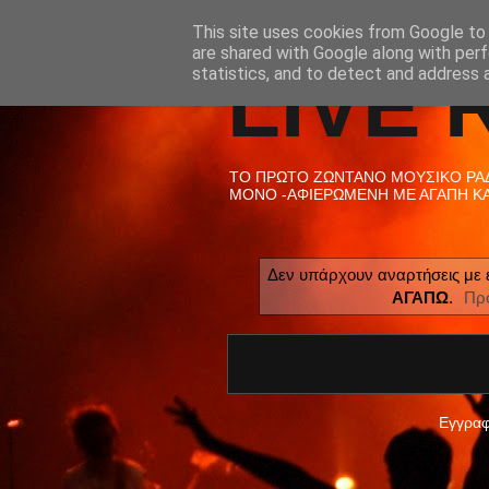
This site uses cookies from Google to d
are shared with Google along with perf
LIVE 
statistics, and to detect and address 
ΤΟ ΠΡΩΤΟ ΖΩΝΤΑΝΟ ΜΟΥΣΙΚΟ ΡΑΔΙ
ΜΟΝΟ -ΑΦΙΕΡΩΜΕΝΗ ΜΕ ΑΓΑΠΗ ΚΑΙ
Δεν υπάρχουν αναρτήσεις με 
ΑΓΑΠΩ
.
Πρ
Εγγραφ