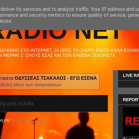
eliver its services and to analyze traffic. Your IP address and 
ormance and security metrics to ensure quality of service, gen
RADIO NET
abuse.
ΟΦΩΝΟ ΣΤΟ ΙΝΤΕΡΝΕΤ. 24 ΩΡΕΣ ΤΟ 24ΩΡΟ ΠΑΙΖΕΙ ΚΑΛΗ ΕΛΛΗΝΙΚ
 ΜΕΡΑΚΙ Σ' ΟΛΟΥΣ ΕΣΑΣ ΚΑΙ ΤΟΝ ΚΑΘΕΝΑ ΞΕΧΩΡΙΣΤΑ.
LIVE R
ετικέτα
ΟΔΥΣΣΕΑΣ ΤΣΑΚΑΛΟΣ - ΕΓΩ ΕΣΕΝΑ
οβολή όλων των αναρτήσεων
REPOR
Αρχική σελίδα
ή σε:
Αναρτήσεις (Atom)