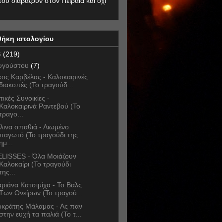
που διαβάζουν στον Πειραιά και όχι
θήκη ιστολογίου
6
(219)
υγούστου
(7)
κος Καρβέλας - Καλοκαιρινές
διακοπές (Το τραγούδ...
τικές Συνοικίες -
Καλοκαιρινά Ραντεβού (Το
τραγο...
λινα σπαθιά - Λιωμένο
παγωτό (Το τραγούδι της
ημ...
LISSES - Όλα Μοιάζουν
Καλοκαίρι (Το τραγούδι
της...
ριάνα Κατσιμίχα - Το Βαλς
Των Ονείρων (Το τραγού...
κράτης Μάλαμας - Ας παν
στην ευχή τα παλιά (Το τ...