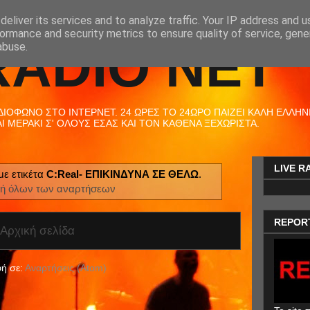
eliver its services and to analyze traffic. Your IP address and 
ormance and security metrics to ensure quality of service, gen
RADIO NET
abuse.
ΟΦΩΝΟ ΣΤΟ ΙΝΤΕΡΝΕΤ. 24 ΩΡΕΣ ΤΟ 24ΩΡΟ ΠΑΙΖΕΙ ΚΑΛΗ ΕΛΛΗΝΙΚ
 ΜΕΡΑΚΙ Σ' ΟΛΟΥΣ ΕΣΑΣ ΚΑΙ ΤΟΝ ΚΑΘΕΝΑ ΞΕΧΩΡΙΣΤΑ.
LIVE R
με ετικέτα
C:Real- ΕΠΙΚΙΝΔΥΝΑ ΣΕ ΘΕΛΩ
.
ή όλων των αναρτήσεων
REPOR
Αρχική σελίδα
ή σε:
Αναρτήσεις (Atom)