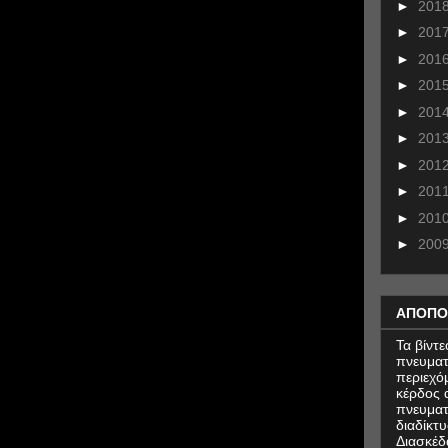
►
201
►
201
►
201
►
201
►
201
►
201
►
201
►
201
►
201
►
200
ΑΠΟΠΟ
Τα βίντ
πνευματ
περιεχό
κέρδος α
πνευματ
διαδίκτυ
Διασκέδ