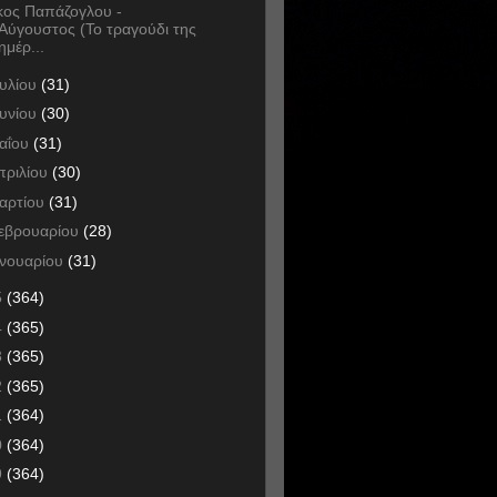
κος Παπάζογλου -
Αύγουστος (Το τραγούδι της
ημέρ...
ουλίου
(31)
ουνίου
(30)
αΐου
(31)
πριλίου
(30)
αρτίου
(31)
εβρουαρίου
(28)
ανουαρίου
(31)
5
(364)
4
(365)
3
(365)
2
(365)
1
(364)
0
(364)
9
(364)