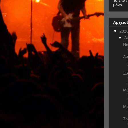
To site 
μόνο
Αρχειο
▼
202
▼
Α
Νί
Δυ
Ξύ
ME
Μα
Σω