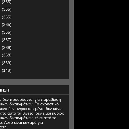
8
(365)
7
(365)
6
(365)
5
(365)
4
(365)
3
(367)
2
(369)
1
(368)
0
(369)
9
(148)
ΙΗΣΗ
εο δεν προορίζονται για παραβίαση
ικών δικαιωμάτων. Το ακουστικό
μενο δεν ανήκει σε εμένα, δεν κάνω
πό αυτά τα βίντεο, δεν είμαι κύριος
ικών δικαιωμάτων, είναι από το
ο. Αυτό είναι καθαρά για
αση.