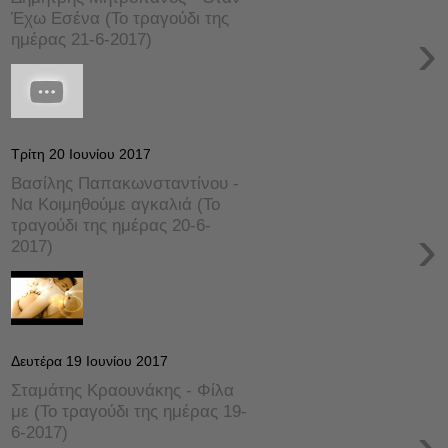
Έχω Εσένα (Το τραγούδι της
›
ημέρας 21-6-2017)
Τρίτη 20 Ιουνίου 2017
Βασίλης Παπακωνσταντίνου -
Να Κοιμηθούμε αγκαλιά (Το
τραγούδι της ημέρας 20-6-
›
2017)
Δευτέρα 19 Ιουνίου 2017
Σταμάτης Κραουνάκης - Φίλα
με (Το τραγούδι της ημέρας 19-
›
6-2017)