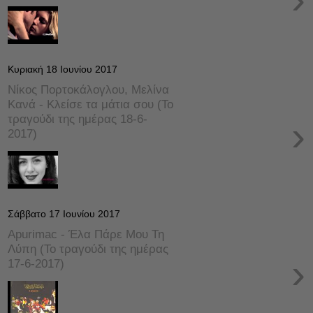
Κυριακή 18 Ιουνίου 2017
Νίκος Πορτοκάλογλου, Μελίνα
Κανά - Κλείσε τα μάτια σου (Το
τραγούδι της ημέρας 18-6-
›
2017)
Σάββατο 17 Ιουνίου 2017
Apurimac - Έλα Πάρε Μου Τη
Λύπη (Το τραγούδι της ημέρας
›
17-6-2017)