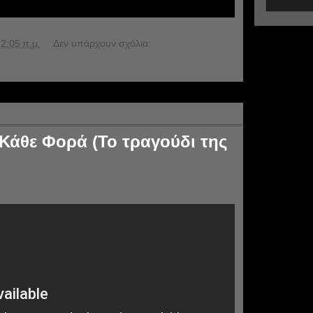
2:05 π.μ.
Δεν υπάρχουν σχόλια:
 Κάθε Φορά (Το τραγούδι της