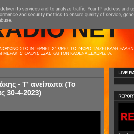
eliver its services and to analyze traffic. Your IP address and 
ormance and security metrics to ensure quality of service, gen
RADIO NET
abuse.
ΟΦΩΝΟ ΣΤΟ ΙΝΤΕΡΝΕΤ. 24 ΩΡΕΣ ΤΟ 24ΩΡΟ ΠΑΙΖΕΙ ΚΑΛΗ ΕΛΛΗΝΙΚ
 ΜΕΡΑΚΙ Σ' ΟΛΟΥΣ ΕΣΑΣ ΚΑΙ ΤΟΝ ΚΑΘΕΝΑ ΞΕΧΩΡΙΣΤΑ.
LIVE R
κης - Τ' ανείπωτα (Το
ς 30-4-2023)
REPOR