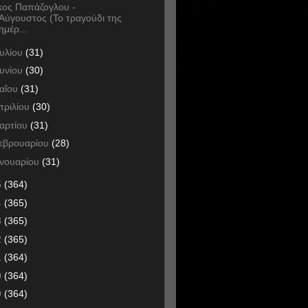
κος Παπάζογλου -
Αύγουστος (Το τραγούδι της
ημέρ...
ουλίου
(31)
ουνίου
(30)
αΐου
(31)
πριλίου
(30)
αρτίου
(31)
εβρουαρίου
(28)
ανουαρίου
(31)
5
(364)
4
(365)
3
(365)
2
(365)
1
(364)
0
(364)
9
(364)