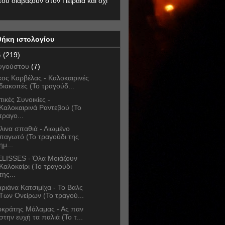
που διαβάζουν στον Πειραιά και όχι
θήκη ιστολογίου
6
(219)
υγούστου
(7)
κος Καρβέλας - Καλοκαιρινές
διακοπές (Το τραγούδ...
τικές Συνοικίες -
Καλοκαιρινά Ραντεβού (Το
τραγο...
λινα σπαθιά - Λιωμένο
παγωτό (Το τραγούδι της
ημ...
LISSES - Όλα Μοιάζουν
Καλοκαίρι (Το τραγούδι
της...
ριάνα Κατσιμίχα - Το Βαλς
Των Ονείρων (Το τραγού...
κράτης Μάλαμας - Ας παν
στην ευχή τα παλιά (Το τ...