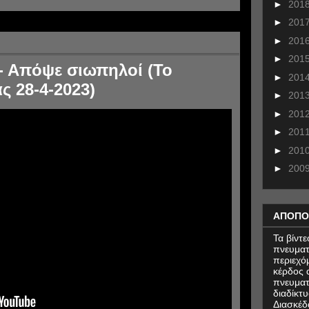
►
201
►
201
►
201
►
201
- Απόψε σιωπηλοί (Το
►
201
ς 28-4-2023)
►
201
►
201
►
201
►
201
►
200
ΑΠΟΠΟ
Τα βίντ
πνευματ
περιεχό
κέρδος α
πνευματ
διαδίκτυ
Διασκέδ