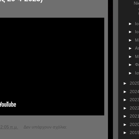
Νί
►
Ι
►
Ι
►
Μ
►
Α
►
Μ
►
Φ
►
Ι
►
202
►
202
►
202
►
202
►
202
►
202
2:05 π.μ.
Δεν υπάρχουν σχόλια:
►
201