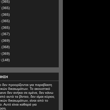
8
(365)
7
(365)
6
(365)
5
(365)
4
(365)
3
(367)
2
(369)
1
(368)
0
(369)
9
(148)
ΙΗΣΗ
εο δεν προορίζονται για παραβίαση
ικών δικαιωμάτων. Το ακουστικό
μενο δεν ανήκει σε εμένα, δεν κάνω
πό αυτά τα βίντεο, δεν είμαι κύριος
ικών δικαιωμάτων, είναι από το
ο. Αυτό είναι καθαρά για
αση.