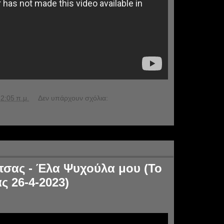
2:05 π.μ.
Δεν υπάρχουν σχόλια:
τσας - Έλα Ψυχούλα μου (Το
ς 26-4-2023)