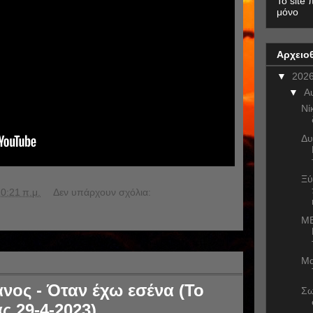
To site 
μόνο
Αρχειο
▼
202
▼
Α
Νί
Δυ
Ξύ
0:21 π.μ.
Δεν υπάρχουν σχόλια:
ME
Μα
ος - Όταν έχω εσένα (Το
Σω
ς 29-4-2023)