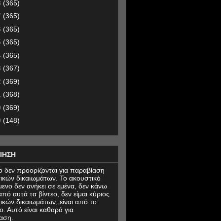
8
(365)
7
(365)
6
(365)
5
(365)
4
(365)
3
(367)
2
(369)
1
(368)
0
(369)
9
(148)
ΙΗΣΗ
εο δεν προορίζονται για παραβίαση
ικών δικαιωμάτων. Το ακουστικό
μενο δεν ανήκει σε εμένα, δεν κάνω
πό αυτά τα βίντεο, δεν είμαι κύριος
ικών δικαιωμάτων, είναι από το
ο. Αυτό είναι καθαρά για
αση.