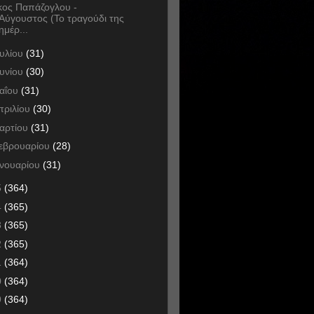
κος Παπάζογλου -
Αύγουστος (Το τραγούδι της
ημέρ...
ουλίου
(31)
ουνίου
(30)
αΐου
(31)
πριλίου
(30)
αρτίου
(31)
εβρουαρίου
(28)
ανουαρίου
(31)
5
(364)
4
(365)
3
(365)
2
(365)
1
(364)
0
(364)
9
(364)