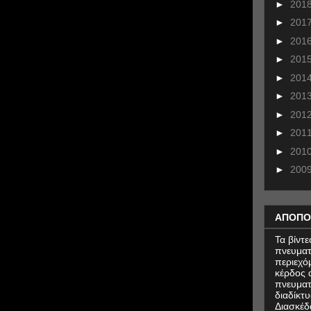
►
201
►
201
►
201
►
201
►
201
►
201
►
201
►
201
►
201
►
200
ΑΠΟΠΟ
Τα βίντ
πνευματ
περιεχό
κέρδος α
πνευματ
διαδίκτυ
Διασκέδ