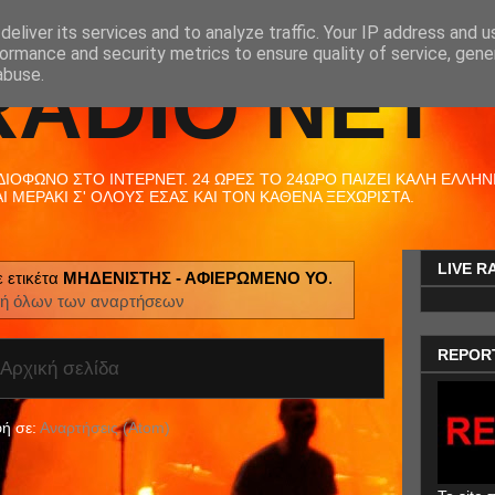
eliver its services and to analyze traffic. Your IP address and 
ormance and security metrics to ensure quality of service, gen
RADIO NET
abuse.
ΟΦΩΝΟ ΣΤΟ ΙΝΤΕΡΝΕΤ. 24 ΩΡΕΣ ΤΟ 24ΩΡΟ ΠΑΙΖΕΙ ΚΑΛΗ ΕΛΛΗΝΙΚ
 ΜΕΡΑΚΙ Σ' ΟΛΟΥΣ ΕΣΑΣ ΚΑΙ ΤΟΝ ΚΑΘΕΝΑ ΞΕΧΩΡΙΣΤΑ.
LIVE R
 ετικέτα
ΜΗΔΕΝΙΣΤΗΣ - ΑΦΙΕΡΩΜΕΝΟ ΥΟ
.
ή όλων των αναρτήσεων
REPOR
Αρχική σελίδα
ή σε:
Αναρτήσεις (Atom)