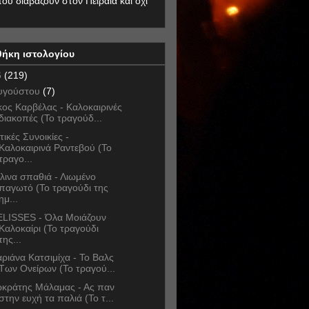
που διαβάζουν στον Πειραιά και όχι
θήκη ιστολογίου
6
(219)
υγούστου
(7)
κος Καρβέλας - Καλοκαιρινές
διακοπές (Το τραγούδ...
τικές Συνοικίες -
Καλοκαιρινά Ραντεβού (Το
τραγο...
λινα σπαθιά - Λιωμένο
παγωτό (Το τραγούδι της
ημ...
LISSES - Όλα Μοιάζουν
Καλοκαίρι (Το τραγούδι
της...
ριάνα Κατσιμίχα - Το Βαλς
Των Ονείρων (Το τραγού...
κράτης Μάλαμας - Ας παν
στην ευχή τα παλιά (Το τ...