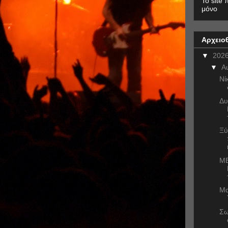
To site 
μόνο
Αρχειο
▼
202
▼
Α
Νί
Δυ
Ξύ
ME
Μα
Σω