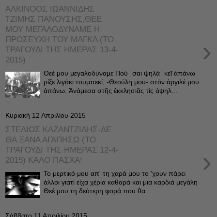
ΑΛΚΙΝΟΟΣ ΙΩΑΝΝΙΔΗΣ
ΤΖΙΜΗΣ ΠΑΝΟΥΣΗΣ,ΘΕΕ
ΜΟΥ ΜΕΓΑΛΟΔΥΝΑΜΕ Η
ΠΡΟΣΕΥΧΗ ΤΟΥ ΜΑΓΚΑ (ΤΟ
›
ΤΡΑΓΟΥΔΙ ΤΗΣ ΗΜΕΡΑΣ 13-4-
2015)
Θεέ μου μεγαλοδύναμε Πού ῾σαι ψηλὰ ῾κεῖ ἀπάνω
ρίξε λιγάκι τουμπεκί, -Θεούλη μου- στὸν ἀργιλέ μου
ἀπάνω. Ἀνάμεσα στῆς ἐκκλησιᾶς τὶς ἀψηλ...
Κυριακή 12 Απριλίου 2015
ΣΤΕΛΙΟΣ ΚΑΖΑΝΤΖΙΔΗΣ-ΔΕ
ΘΑ ΞΑΝΑ ΑΓΑΠΗΣΩ (ΤΟ
ΤΡΑΓΟΥΔΙ ΤΗΣ ΗΜΕΡΑΣ 12-4-
›
2015) ΚΑΛΟ ΠΑΣΧΑ!
Το μερτικό μου απ' τη χαρά μου το 'χουν πάρει
άλλοι γιατί είχα χέρια καθαρά και μια καρδιά μεγάλη
Θεέ μου τη δεύτερη φορά που θα ...
Σάββατο 11 Απριλίου 2015