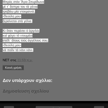
Μπρὸς στὸν Ἅγιο Σπυρίδωνα
μὲ τ᾿ ἄσπρα του τὰ γένια
τραβάω μία ντουμανιά,
-Θεούλη μου-
ξεραίνεται στὰ γέλια.
Κι ὅταν περάσει ὁ ἀργιλὲς
καὶ φύγει τὸ ντουμάνι
στεῖλ᾿ ὅλους τοὺς ἀγγέλους σου,
-Θεούλη μου-
νὰ ποῦν τὸ νάνι νάνι.
NET
στις
11:59 π.μ.
Κοινή χρήση
Δεν υπάρχουν σχόλια:
Δημοσίευση σχολίου