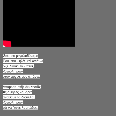
Θεέ μου μεγαλοδύναμε
Πού ῾σαι ψηλὰ ῾κεῖ ἀπάνω
ρίξε λιγάκι τουμπεκί,
-Θεούλη μου-
στὸν ἀργιλέ μου ἀπάνω.
Ἀνάμεσα στῆς ἐκκλησιᾶς
τὶς ἀψηλὲς καμάρες
ἀνάβαμε τὰ δίφυλλα,
-Θεούλη μου-
σὰ νά ῾τανε λαμπάδες.