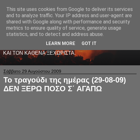
This site uses cookies from Google to deliver its services
LIVE RADIO NET
and to analyze traffic. Your IP address and user-agent are
shared with Google along with performance and security
metrics to ensure quality of service, generate usage
ΤΟ ΠΡΩΤΟ ΖΩΝΤΑΝΟ ΜΟΥΣΙΚΟ ΡΑΔΙΟΦΩΝΟ ΣΤΟ
statistics, and to detect and address abuse.
ΙΝΤΕΡΝΕΤ. 24 ΩΡΕΣ ΤΟ 24ΩΡΟ ΠΑΙΖΕΙ ΚΑΛΗ
ΕΛΛΗΝΙΚΗ ΜΟΥΣΙΚΗ ΑΠΟ LIVE - ΚΑΙ ΟΧΙ ΜΟΝΟ
LEARN MORE
GOT IT
-ΑΦΙΕΡΩΜΕΝΗ ΜΕ ΑΓΑΠΗ ΚΑΙ ΜΕΡΑΚΙ Σ' ΟΛΟΥΣ ΕΣΑΣ
ΚΑΙ ΤΟΝ ΚΑΘΕΝΑ ΞΕΧΩΡΙΣΤΑ.
Σάββατο 29 Αυγούστου 2009
To τραγούδι της ημέρας (29-08-09)
ΔΕΝ ΞΕΡΩ ΠΟΣΟ Σ΄ ΑΓΑΠΩ