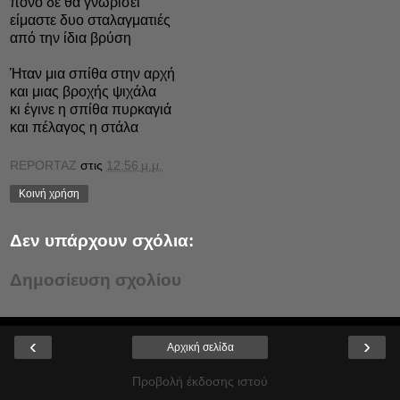
πόνο δε θα γνωρίσει
είμαστε δυο σταλαγματιές
από την ίδια βρύση
Ήταν μια σπίθα στην αρχή
και μιας βροχής ψιχάλα
κι έγινε η σπίθα πυρκαγιά
και πέλαγος η στάλα
REPORTAZ
στις
12:56 μ.μ.
Κοινή χρήση
Δεν υπάρχουν σχόλια:
Δημοσίευση σχολίου
‹
›
Αρχική σελίδα
Προβολή έκδοσης ιστού