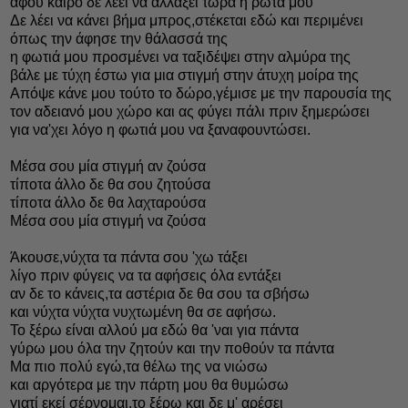
αφού καιρό δε λέει να αλλάξει τώρα η ρώτα μου
Δε λέει να κάνει βήμα μπρος,στέκεται εδώ και περιμένει
όπως την άφησε την θάλασσά της
η φωτιά μου προσμένει να ταξιδέψει στην αλμύρα της
βάλε με τύχη έστω για μια στιγμή στην άτυχη μοίρα της
Απόψε κάνε μου τούτο το δώρο,γέμισε με την παρουσία της
τον αδειανό μου χώρο και ας φύγει πάλι πριν ξημερώσει
για να'χει λόγο η φωτιά μου να ξαναφουντώσει.
Μέσα σου μία στιγμή αν ζούσα
τίποτα άλλο δε θα σου ζητούσα
τίποτα άλλο δε θα λαχταρούσα
Μέσα σου μία στιγμή να ζούσα
Άκουσε,νύχτα τα πάντα σου 'χω τάξει
λίγο πριν φύγεις να τα αφήσεις όλα εντάξει
αν δε το κάνεις,τα αστέρια δε θα σου τα σβήσω
και νύχτα νύχτα νυχτωμένη θα σε αφήσω.
Το ξέρω είναι αλλού μα εδώ θα 'ναι για πάντα
γύρω μου όλα την ζητούν και την ποθούν τα πάντα
Μα πιο πολύ εγώ,τα θέλω της να νιώσω
και αργότερα με την πάρτη μου θα θυμώσω
γιατί εκεί σέρνομαι,το ξέρω και δε μ' αρέσει