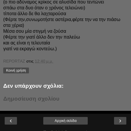
(ο πιο αδύναμος κρίκος σε αλυσίδα που τεντώνει
σπάω στα δυο όταν ο χρόνος τελειώνει)
τίποτα άλλο δε θα λαχταρούσα
(Φέρτε την,συνωμοτήστε αστέρια,φέρτε την να την πιάσω
στα χέρια)
Μέσα σου μία στιγμή να ζούσα
(Φέρτε την γιατί άλλο δεν την παλεύω
και ας είναι η τελευταία
γιατί να εκραγώ κοντεύω.)
REPORTAZ
στις
12:40 μ.μ.
Κοινή χρήση
Δεν υπάρχουν σχόλια:
Δημοσίευση σχολίου
‹
›
Αρχική σελίδα