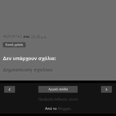
REPORTAZ
στις
10:45 μ.μ.
Κοινή χρήση
Δεν υπάρχουν σχόλια:
Δημοσίευση σχολίου
‹
›
Αρχική σελίδα
Προβολή έκδοσης ιστού
Από το
Blogger
.