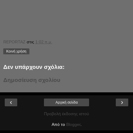
REPORTAZ
στις
1:02 π.μ.
Κοινή χρήση
Δεν υπάρχουν σχόλια:
Δημοσίευση σχολίου
‹
›
Αρχική σελίδα
Προβολή έκδοσης ιστού
Από το
Blogger
.