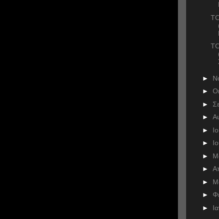
TO
ΤΟ
►
Ν
►
Ο
►
Σ
►
Α
►
Ι
►
Ι
►
Μ
►
Α
►
Μ
►
Φ
►
Ι