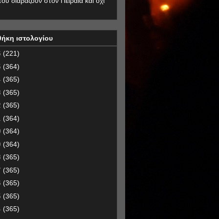
που διαβάζουν στον Πειραιά και όχι
θήκη ιστολογίου
6
(221)
5
(364)
4
(365)
3
(365)
2
(365)
1
(364)
0
(364)
9
(364)
8
(365)
7
(365)
6
(365)
5
(365)
4
(365)