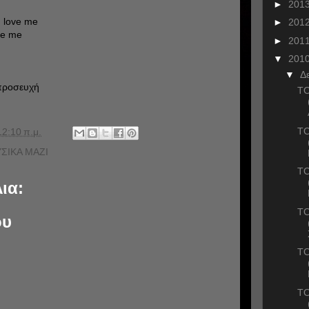
►
201
 love me
►
201
re me
►
201
▼
201
▼
Δ
προσευχή
ΤΟ
ΤΟ
12:10 π.μ.
ΣΙΚΑ ΜΑΖΙ
ΤΟ
ια:
ΤΟ
ου
ΤΟ
ΤΟ