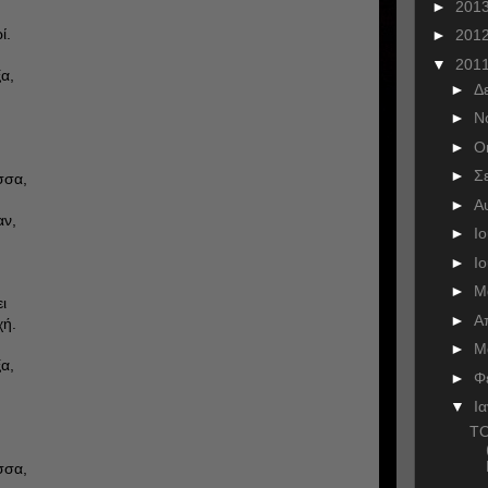
►
201
ί.
►
201
▼
201
ξα,
►
Δ
►
Ν
►
Ο
►
Σ
σσα,
►
Α
αν,
►
Ι
►
Ι
►
Μ
ι
►
Α
χή.
►
Μ
ξα,
►
Φ
▼
Ι
ΤΟ
σσα,