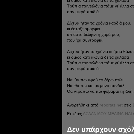
κι όμως κάτι αιώνια δε τα χάλασα
Τρύπια παντελόνια πάμε γι' άλλα σ
σαν μικρά παιδιά.
Δίχτυα ήταν τα χρόνια καρδιά μου,
κι έσταζε ομορφιά
άπιαστο δελφίνι η χαρά μου,
που 'χα συντροφιά.
Δίχτυα ήταν τα χρόνια κι ήπια θάλα
κι όμως κάτι αιώνια δε τα χάλασα
Τρύπια παντελόνια πάμε γι' άλλα σ
σαν μικρά παιδιά.
Ναι θα πω αφού το ξέρω πάλι
Ναι θα πω και με μονό σανδάλι
Θα ντραπώ να πω φοβάμαι τη ζωή.
Αναρτήθηκε από
reportaz net
στις
Ετικέτες
ΑΣΛΑΝΙΔΟΥ ΜΕΛΙΝΑ-ΝΑΙ 
Δεν υπάρχουν σχόλ