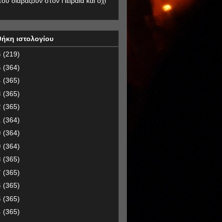
που διαβάζουν στον Πειραιά και όχι
θήκη ιστολογίου
6
(219)
5
(364)
4
(365)
3
(365)
2
(365)
1
(364)
0
(364)
9
(364)
8
(365)
7
(365)
6
(365)
5
(365)
4
(365)