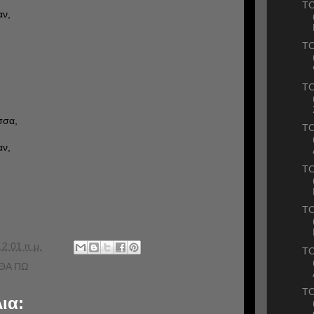
ΤΟ
αν,
ΤΟ
ΤΟ
σσα,
ΤΟ
αν,
ΤΟ
ΤΟ
12:01 π.μ.
ΤΟ
ΘΑ ΠΩ
ΤΟ
ια: