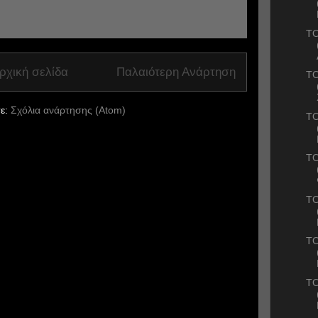
ΤΟ
ρχική σελίδα
Παλαιότερη Ανάρτηση
TO
ε:
Σχόλια ανάρτησης (Atom)
ΤΟ
ΤΟ
TO
ΤΟ
ΤΟ