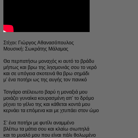
Στίχοι: Γιώργος Αθανασόπουλος
Μουσική: Σωκράτης Μάλαμας
Θα περπατήσω μοναχός κι αυτό το βράδυ
μήπως και βρω της λησμονιάς σου το νερό
και σε υπόγεια σκοτεινά θα βρω σημάδι
μ' ένα ποτήρι ως της αυγής τον πανικό
Τσιγάρο ατέλειωτο βαρύ η μοναξιά μου
μοιάζει γυναίκα κουρασμένη απ' το δρόμο
ρίχνει το γέλιο της και κάθεται κοντά μου
κερνάει τα επόμενα και με χτυπάει στον ώμο
Σ' ένα ποτήρι με φυτίλι αναμμένο
βλέπω τα μάτια σου και κλαίω σιωπηλά
και το μυαλό μου που είναι πάλι θολωμένο