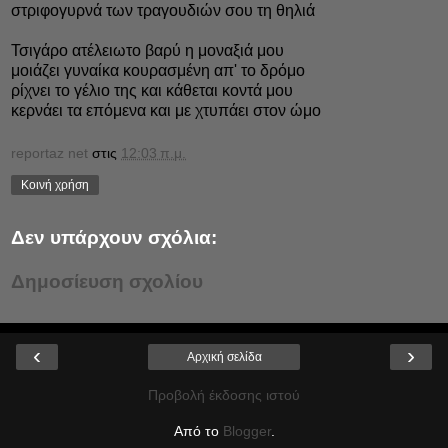
στριφογυρνά των τραγουδιών σου τη θηλιά
Τσιγάρο ατέλειωτο βαρύ η μοναξιά μου
μοιάζει γυναίκα κουρασμένη απ' το δρόμο
ρίχνει το γέλιο της και κάθεται κοντά μου
κερνάει τα επόμενα και με χτυπάει στον ώμο
reportaz net
στις
12:03 π.μ.
Κοινή χρήση
Δεν υπάρχουν σχόλια:
Δημοσίευση σχολίου
‹
›
Αρχική σελίδα
Προβολή έκδοσης ιστού
Από το
Blogger
.