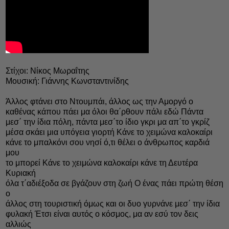
Στίχοι: Νίκος Μωραΐτης
Μουσική: Γιάννης Κωνσταντινίδης
Άλλος φτάνει στο Ντουμπάι, άλλος ως την Αμοργό ο
καθένας κάπου πάει μα όλοι θα΄ρθουν πάλι εδώ Πάντα
μεσ΄ την ίδια πόλη, πάντα μεσ΄το ίδιο γκρι μα απ΄το γκρίζ
μέσα σκάει μια υπόγεια γιορτή Κάνε το χειμώνα καλοκαίρι
κάνε το μπαλκόνι σου νησί ό,τι θέλει ο άνθρωπος καρδιά
μου
το μπορεί Κάνε το χειμώνα καλοκαίρι κάνε τη Δευτέρα
Κυριακή
όλα τ΄αδιέξοδα σε βγάζουν στη ζωή Ο ένας πάει πρώτη θέση
ο
άλλος στη τουριστική όμως και οι δυο γυρνάνε μεσ΄ την ίδια
φυλακή Έτσι είναι αυτός ο κόσμος, μα αν εσύ τον δεις
αλλιώς