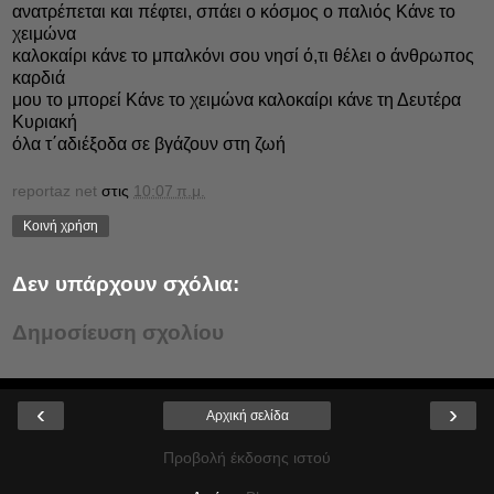
ανατρέπεται και πέφτει, σπάει ο κόσμος ο παλιός Κάνε το
χειμώνα
καλοκαίρι κάνε το μπαλκόνι σου νησί ό,τι θέλει ο άνθρωπος
καρδιά
μου το μπορεί Κάνε το χειμώνα καλοκαίρι κάνε τη Δευτέρα
Κυριακή
όλα τ΄αδιέξοδα σε βγάζουν στη ζωή
reportaz net
στις
10:07 π.μ.
Κοινή χρήση
Δεν υπάρχουν σχόλια:
Δημοσίευση σχολίου
‹
›
Αρχική σελίδα
Προβολή έκδοσης ιστού