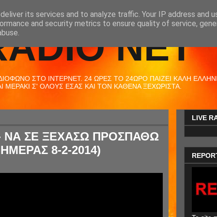
eliver its services and to analyze traffic. Your IP address and 
ormance and security metrics to ensure quality of service, gen
RADIO NET
abuse.
ΟΦΩΝΟ ΣΤΟ ΙΝΤΕΡΝΕΤ. 24 ΩΡΕΣ ΤΟ 24ΩΡΟ ΠΑΙΖΕΙ ΚΑΛΗ ΕΛΛΗΝΙΚ
 ΜΕΡΑΚΙ Σ' ΟΛΟΥΣ ΕΣΑΣ ΚΑΙ ΤΟΝ ΚΑΘΕΝΑ ΞΕΧΩΡΙΣΤΑ.
LIVE R
- ΝΑ ΣΕ ΞΕΧΑΣΩ ΠΡΟΣΠΑΘΩ
ΗΜΕΡΑΣ 8-2-2014)
REPOR