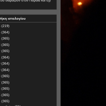
που διαβάζουν στον Πειραιά και όχι
θήκη ιστολογίου
6
(219)
5
(364)
4
(365)
3
(365)
2
(365)
1
(364)
0
(364)
9
(364)
8
(365)
7
(365)
6
(365)
5
(365)
4
(365)