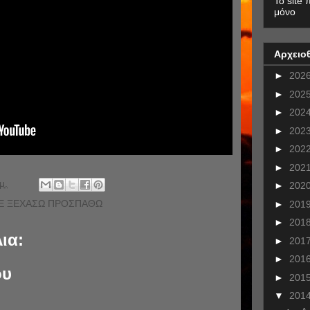
To site 
μόνο
Αρχειο
►
202
►
202
►
202
►
202
►
202
►
202
μ.
►
202
ΣΕ ΞΕΧΑΣΩ ΠΡΟΣΠΑΘΩ
►
201
►
201
ια:
►
201
►
201
ου
►
201
▼
201