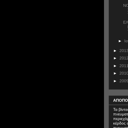
ΝΟ
ΕΛ
►
Ι
►
201
►
201
►
201
►
201
►
200
ΑΠΟΠΟ
Τα βίντ
πνευματ
περιεχό
κέρδος α
πνευματ