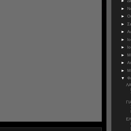
►
Δ
►
Ν
►
Ο
►
Σ
►
Α
►
Ι
►
Ι
►
Μ
►
Α
►
Μ
▼
Φ
ΛΑ
ΓΙ
Ε