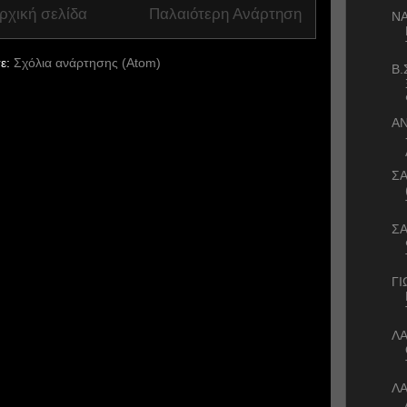
ρχική σελίδα
Παλαιότερη Ανάρτηση
ΝΑ
ε:
Σχόλια ανάρτησης (Atom)
Β.
ΑΝ
Σ
Σ
ΓΙ
Λ
Λ