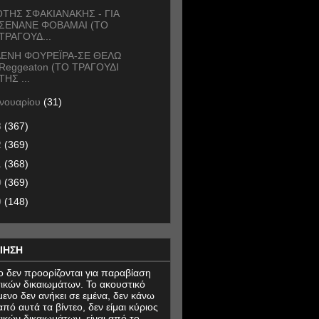
ΤΗΣ ΣΦΑΚΙΑΝΑΚΗΣ - ΓΙΑ
ΣΕΝΑΝΕ ΦΟΒΑΜΑΙ (ΤΟ
ΤΡΑΓΟΥΔ...
ΕΝΗ ΦΟΥΡΕΪΡΑ-ΣΕ ΘΕΛΩ
Reggeaton (ΤΟ ΤΡΑΓΟΥΔΙ
ΤΗΣ ...
ανουαρίου
(31)
3
(367)
2
(369)
1
(368)
0
(369)
9
(148)
ΙΗΣΗ
εο δεν προορίζονται για παραβίαση
ικών δικαιωμάτων. Το ακουστικό
μενο δεν ανήκει σε εμένα, δεν κάνω
πό αυτά τα βίντεο, δεν είμαι κύριος
ικών δικαιωμάτων, είναι από το