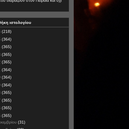
που διαβάζουν στον Πειραιά και όχι
θήκη ιστολογίου
6
(218)
5
(364)
4
(365)
3
(365)
2
(365)
1
(364)
0
(364)
9
(364)
8
(365)
7
(365)
6
(365)
5
(365)
εκεμβρίου
(31)