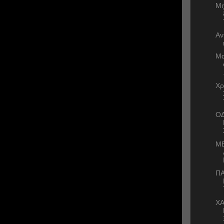
Μι
Αν
Μα
Χρ
ΟΔ
ΜΕ
Π
ΧΑ