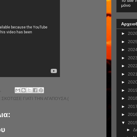
To site 
μόνο
Αρχειο
►
202
►
202
►
202
►
202
►
202
►
202
►
202
.
►
201
►
201
 ΣΚΟΤΩΣΕ ΓΙΑΤΙ ΤΗΝ ΑΓΑΠΟΥΣΑ (
►
201
ια:
►
201
▼
201
ου
►
Δ