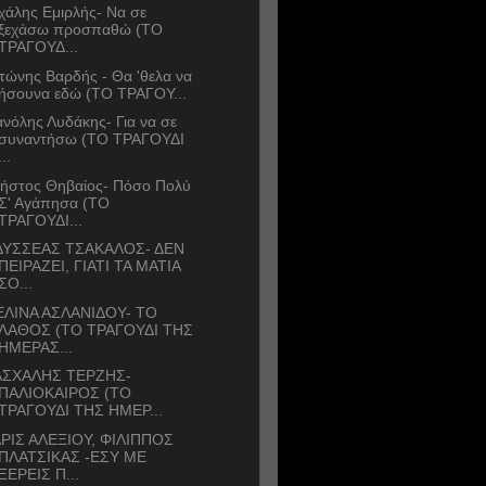
χάλης Εμιρλής- Να σε
ξεχάσω προσπαθώ (ΤΟ
ΤΡΑΓΟΥΔ...
τώνης Βαρδής - Θα 'θελα να
ήσουνα εδώ (ΤΟ ΤΡΑΓΟΥ...
νόλης Λυδάκης- Για να σε
συναντήσω (ΤΟ ΤΡΑΓΟΥΔΙ
...
ήστος Θηβαίος- Πόσο Πολύ
Σ' Αγάπησα (ΤΟ
ΤΡΑΓΟΥΔΙ...
ΥΣΣΕΑΣ ΤΣΑΚΑΛΟΣ- ΔΕΝ
ΠΕΙΡΑΖΕΙ, ΓΙΑΤΙ ΤΑ ΜΑΤΙΑ
ΣΟ...
ΛΙΝΑ ΑΣΛΑΝΙΔΟΥ- ΤΟ
ΛΑΘΟΣ (ΤΟ ΤΡΑΓΟΥΔΙ ΤΗΣ
ΗΜΕΡΑΣ...
ΑΣΧΑΛΗΣ ΤΕΡΖΗΣ-
ΠΑΛΙΟΚΑΙΡΟΣ (ΤΟ
ΤΡΑΓΟΥΔΙ ΤΗΣ ΗΜΕΡ...
ΡΙΣ ΑΛΕΞΙΟΥ, ΦΙΛΙΠΠΟΣ
ΠΛΑΤΣΙΚΑΣ -ΕΣΥ ΜΕ
ΞΕΡΕΙΣ Π...