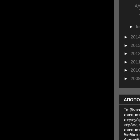
ΑΛ
►
Ι
►
201
►
201
►
201
►
201
►
201
►
200
ΑΠΟΠΟ
Τα βίντ
πνευματ
περιεχό
κέρδος α
πνευματ
διαδίκτυ
Διασκέδ