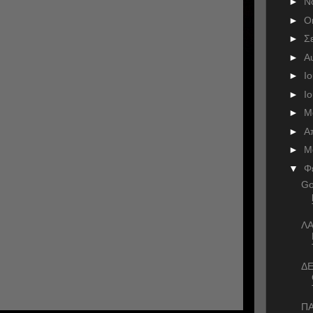
►
Ν
►
Ο
►
Σ
►
Α
►
Ι
►
Ι
►
Μ
►
Α
►
Μ
▼
Φ
Go
ΛΑ
ΔΕ
ΠΑ