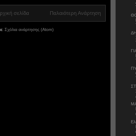
ρχική σελίδα
Παλαιότερη Ανάρτηση
Θ
ε:
Σχόλια ανάρτησης (Atom)
Δ
ΓΙ
ΠΥ
ΣΤ
Μ
Ελ