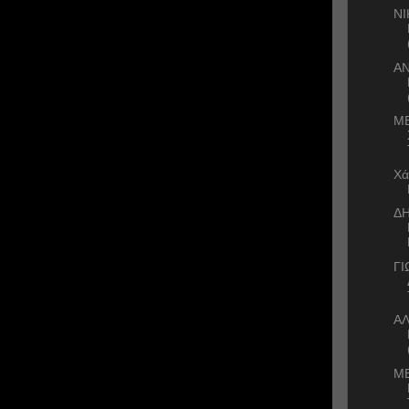
ΝΙ
Α
ΜΕ
Χά
Δ
Γ
ΑΛ
ΜΕ