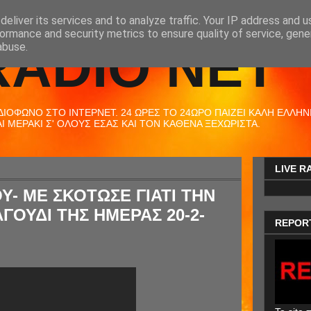
eliver its services and to analyze traffic. Your IP address and 
ormance and security metrics to ensure quality of service, gen
RADIO NET
abuse.
ΟΦΩΝΟ ΣΤΟ ΙΝΤΕΡΝΕΤ. 24 ΩΡΕΣ ΤΟ 24ΩΡΟ ΠΑΙΖΕΙ ΚΑΛΗ ΕΛΛΗΝΙΚ
 ΜΕΡΑΚΙ Σ' ΟΛΟΥΣ ΕΣΑΣ ΚΑΙ ΤΟΝ ΚΑΘΕΝΑ ΞΕΧΩΡΙΣΤΑ.
LIVE R
Υ- ΜΕ ΣΚΟΤΩΣΕ ΓΙΑΤΙ ΤΗΝ
ΓΟΥΔΙ ΤΗΣ ΗΜΕΡΑΣ 20-2-
REPOR