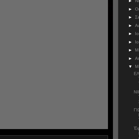
►
Ν
►
Ο
►
Σ
►
Α
►
Ι
►
Ι
►
Μ
►
Α
▼
Μ
ΕΛ
ΝΙ
Γ
Έφ