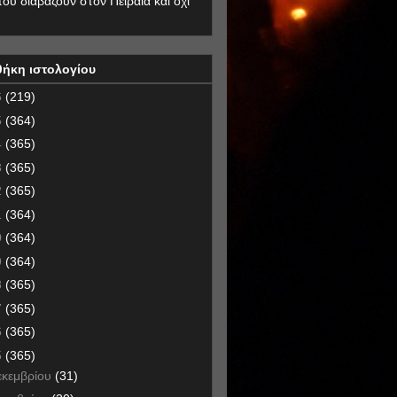
που διαβάζουν στον Πειραιά και όχι
θήκη ιστολογίου
6
(219)
5
(364)
4
(365)
3
(365)
2
(365)
1
(364)
0
(364)
9
(364)
8
(365)
7
(365)
6
(365)
5
(365)
εκεμβρίου
(31)