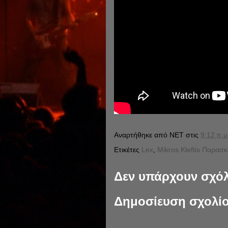
Αναρτήθηκε από
NET
στις
9:12 π.μ
Ετικέτες
Lex
,
Mikros Kleftis Παρασκ
Δεν υπάρχουν σχόλ
Δημοσίευση σχολί