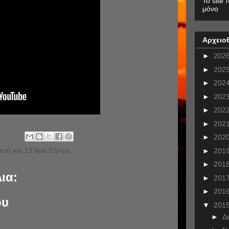
To site 
μόνο
Αρχειο
►
202
►
202
►
202
►
202
►
202
►
202
.
►
202
ευή και 13 feat Ζήνων
►
201
►
201
ια:
►
201
►
201
ου
▼
201
►
Δ