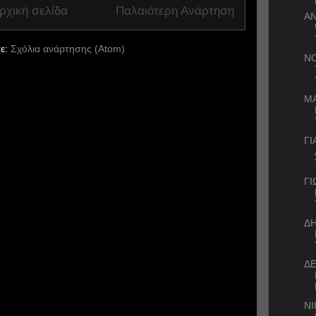
ρχική σελίδα
Παλαιότερη Ανάρτηση
Α
ε:
Σχόλια ανάρτησης (Atom)
Ν
ΜΑ
Γ
Γ
Δ
ΔΕ
Ν