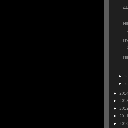
ΔΕ
Ν
ΠΥ
ΝΙ
►
Φ
►
Ι
►
201
►
201
►
201
►
201
►
201