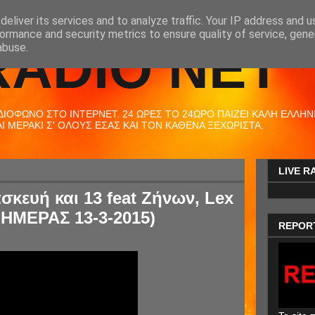
eliver its services and to analyze traffic. Your IP address and 
ormance and security metrics to ensure quality of service, gen
RADIO NET
abuse.
ΟΦΩΝΟ ΣΤΟ ΙΝΤΕΡΝΕΤ. 24 ΩΡΕΣ ΤΟ 24ΩΡΟ ΠΑΙΖΕΙ ΚΑΛΗ ΕΛΛΗΝΙΚ
 ΜΕΡΑΚΙ Σ' ΟΛΟΥΣ ΕΣΑΣ ΚΑΙ ΤΟΝ ΚΑΘΕΝΑ ΞΕΧΩΡΙΣΤΑ.
LIVE R
ασκευή και 13 feat Ζήνων, Lex
ΗΜΕΡΑΣ 13-3-2015)
REPOR