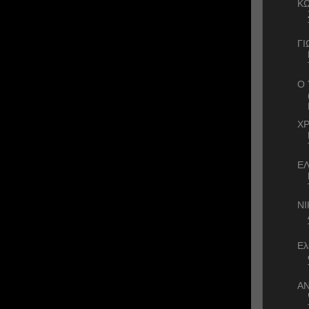
Κ
Γ
Ο
ΧΡ
ΕΛ
ΝΙ
Ελ
ΑΝ