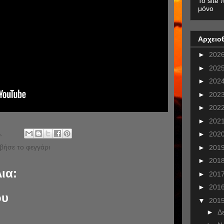
To site 
μόνο
Αρχειο
►
202
►
202
►
202
►
202
►
202
►
202
.
►
202
βήσε το φεγγάρι
►
201
►
201
ια:
►
201
►
201
ου
▼
201
►
Δ