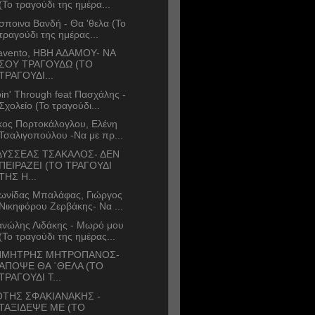
(Το τραγούδι της ημέρα...
σποινα Βανδή - Θα 'θελα (Το
τραγούδι της ημέρας...
avento, ΗΒΗ ΑΔΑΜΟΥ- ΝΑ
ΣΟΥ ΤΡΑΓΟΥΔΩ (ΤΟ
ΤΡΑΓΟΥΔΙ...
in' Through feat Πασχάλης -
Σχολείο (Το τραγούδι...
κος Πορτοκάλογλου, Ελένη
Τσαλιγοπούλου -Να με πρ...
ΥΣΣΕΑΣ ΤΣΑΚΑΛΟΣ- ΔΕΝ
ΠΕΙΡΑΖΕΙ (ΤΟ ΤΡΑΓΟΥΔΙ
ΤΗΣ Η...
ωνίδας Μπαλάφας, Γιώργος
Νικηφόρου Ζερβάκης- Να ...
νώλης Λιδάκης - Μωρό μου
(Το τραγούδι της ημέρας...
ΗΜΗΤΡΗΣ ΜΗΤΡΟΠΑΝΟΣ-
ΑΠΟΨΕ ΘΑ ΄ΘΕΛΑ (ΤΟ
ΤΡΑΓΟΥΔΙ Τ...
ΤΗΣ ΣΦΑΚΙΑΝΑΚΗΣ -
ΤΑΞΙΔΕΨΕ ΜΕ (ΤΟ