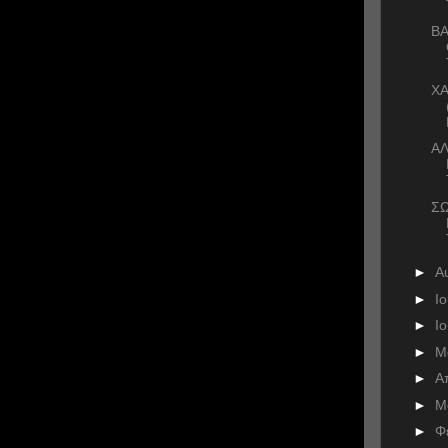
ΒΑ
ΧΑ
ΑΛ
ΣΩ
►
Α
►
Ι
►
Ι
►
Μ
►
Α
►
Μ
►
Φ