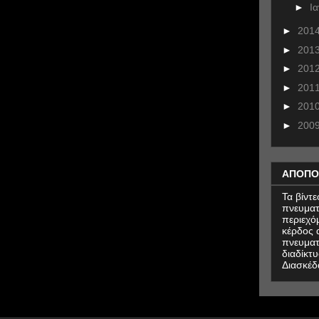
►
Ι
►
201
►
201
►
201
►
201
►
201
►
200
ΑΠΟΠΟ
Τα βίντ
πνευματ
περιεχό
κέρδος α
πνευματ
διαδίκτυ
Διασκέδ