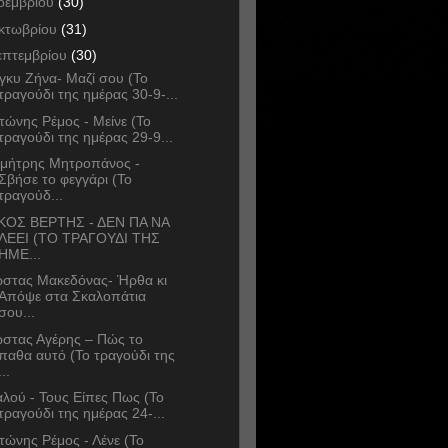
οεμβρίου
(30)
κτωβρίου
(31)
επτεμβρίου
(30)
γκυ Ζήνα- Μαζί σου (Το
τραγούδι της ημέρας 30-9-...
τώνης Ρέμος - Μείνε (Το
τραγούδι της ημέρας 29-9...
μήτρης Μητροπάνος -
Σβήσε το φεγγάρι (Το
τραγούδ...
ΚΟΣ ΒΕΡΤΗΣ - ΔΕΝ ΠΑ ΝΑ
ΛΕΕΙ (ΤΟ ΤΡΑΓΟΥΔΙ ΤΗΣ
ΗΜΕ...
στας Μακεδόνας- Ήρθα κι
Απόψε στα Σκαλοπάτια
σου...
στας Αγέρης – Πώς το
παθα αυτό (Το τραγούδι της
...
λού - Τους Είπες Πως (Το
τραγούδι της ημέρας 24-...
τώνης Ρέμος - Λένε (Το