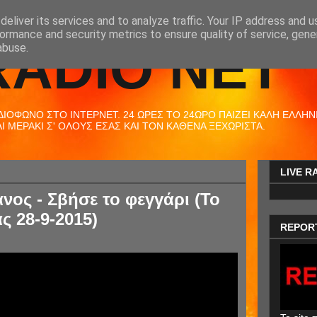
eliver its services and to analyze traffic. Your IP address and 
ormance and security metrics to ensure quality of service, gen
RADIO NET
abuse.
ΟΦΩΝΟ ΣΤΟ ΙΝΤΕΡΝΕΤ. 24 ΩΡΕΣ ΤΟ 24ΩΡΟ ΠΑΙΖΕΙ ΚΑΛΗ ΕΛΛΗΝΙΚ
 ΜΕΡΑΚΙ Σ' ΟΛΟΥΣ ΕΣΑΣ ΚΑΙ ΤΟΝ ΚΑΘΕΝΑ ΞΕΧΩΡΙΣΤΑ.
LIVE R
ος - Σβήσε το φεγγάρι (Το
ς 28-9-2015)
REPOR