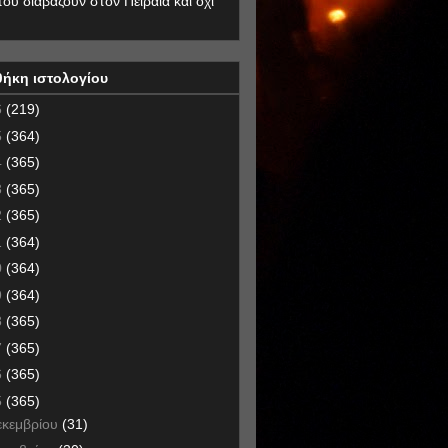
που διαβάζουν στον Πειραιά και όχι
θήκη ιστολογίου
6
(219)
5
(364)
4
(365)
3
(365)
2
(365)
1
(364)
0
(364)
9
(364)
8
(365)
7
(365)
6
(365)
5
(365)
εκεμβρίου
(31)