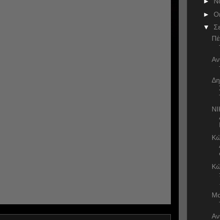
►
Ν
►
Ο
▼
Σ
Πέ
Αν
Δη
ΝΙ
Κώ
Κώ
Μα
Αν