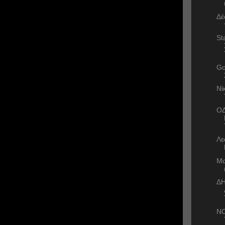
Δέ
St
Go
Nί
ΟΔ
Λε
Μα
Δ
ΝΟ