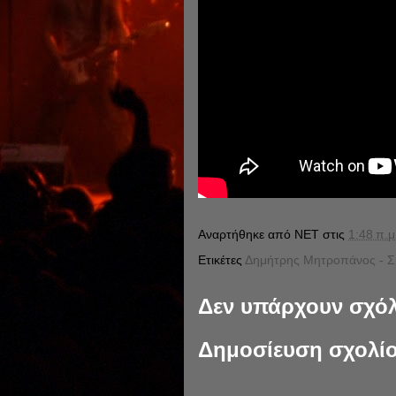
Αναρτήθηκε από
NET
στις
1:48 π.μ
Ετικέτες
Δημήτρης Μητροπάνος - Σ
Δεν υπάρχουν σχόλ
Δημοσίευση σχολί