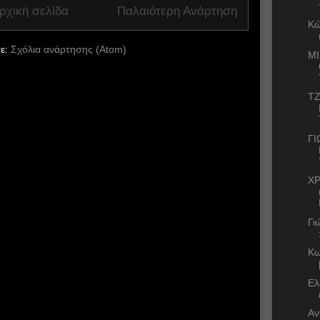
ρχική σελίδα
Παλαιότερη Ανάρτηση
Κώ
ε:
Σχόλια ανάρτησης (Atom)
ΜΙ
ΤΖ
ΓΙ
ΧΡ
Γι
Κω
Ελ
Αν