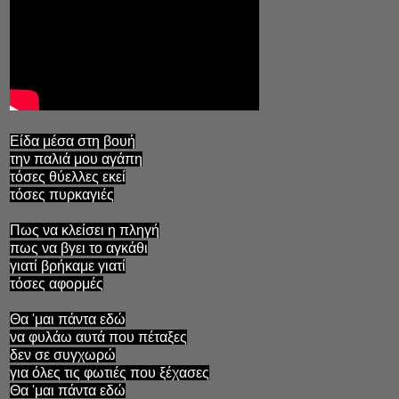
Είδα μέσα στη βουή
την παλιά μου αγάπη
τόσες θύελλες εκεί
τόσες πυρκαγιές
Πως να κλείσει η πληγή
πως να βγει το αγκάθι
γιατί βρήκαμε γιατί
τόσες αφορμές
Θα 'μαι πάντα εδώ
να φυλάω αυτά που πέταξες
δεν σε συγχωρώ
για όλες τις φωτιές που ξέχασες
Θα 'μαι πάντα εδώ