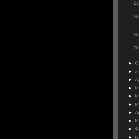
Ελ
Νί
Νί
Πέ
►
Ο
►
Σ
►
Α
►
Ι
►
Ι
►
Μ
►
Α
►
Μ
►
Φ
►
Ι