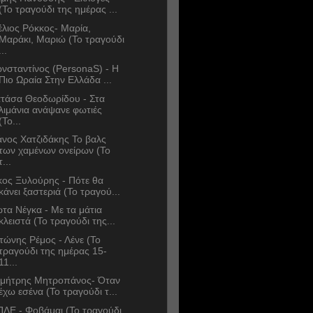
(Το τραγούδι της ημέρας ...
έλιος Ρόκκος- Μαρία,
Μαράκι, Μαριώ (Το τραγούδι
...
νσταντίνος (PersonaS) - Η
Πιο Ωραία Στην Ελλάδα ...
τάσα Θεοδωρίδου - Στα
λιμάνια ανάψανε φωτιές
(Το...
νος Χατζιδάκης Το βαλς
των χαμένων ονείρων (Το
τ...
κος Ξυλούρης - Πότε θα
κάνει ξαστεριά (Το τραγού...
ώτα Νέγκα - Με τα μάτια
κλειστά (Το τραγούδι της...
τώνης Ρέμος - Λένε (Το
τραγούδι της ημέρας 15-
11...
μήτρης Μητροπάνος- Όταν
έχω εσένα (Το τραγούδι τ...
ΛΕ - Φοβάμαι (Το τραγούδι