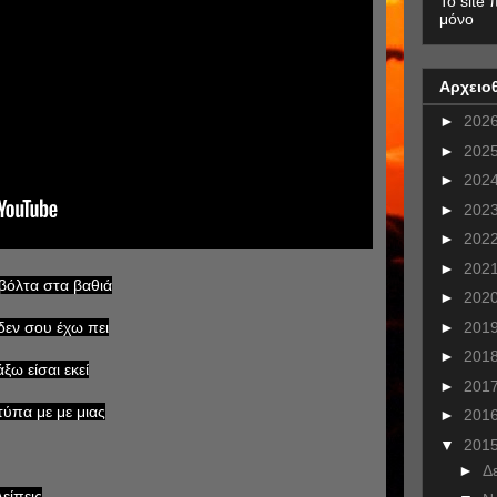
To site 
μόνο
Αρχειο
►
202
►
202
►
202
►
202
►
202
►
202
βόλτα στα βαθιά
►
202
►
201
δεν σου έχω πει
►
201
ξω είσαι εκεί
►
201
τύπα με με μιας
►
201
▼
201
►
Δ
είπεις