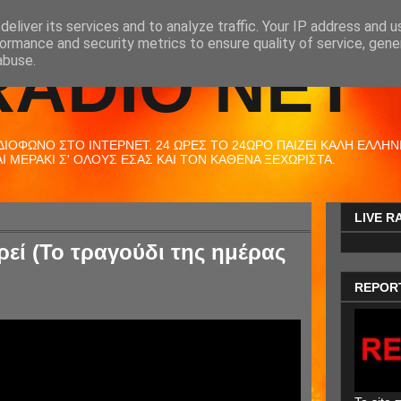
eliver its services and to analyze traffic. Your IP address and 
ormance and security metrics to ensure quality of service, gen
RADIO NET
abuse.
ΟΦΩΝΟ ΣΤΟ ΙΝΤΕΡΝΕΤ. 24 ΩΡΕΣ ΤΟ 24ΩΡΟ ΠΑΙΖΕΙ ΚΑΛΗ ΕΛΛΗΝΙΚ
 ΜΕΡΑΚΙ Σ' ΟΛΟΥΣ ΕΣΑΣ ΚΑΙ ΤΟΝ ΚΑΘΕΝΑ ΞΕΧΩΡΙΣΤΑ.
LIVE R
εί (Το τραγούδι της ημέρας
REPOR