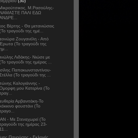
οεμβρίου
(30)
Μικρούτσικος, Μ.Ρασούλης-
ΝΑΜΑΣΤΕ ΠΑΛΙ ΕΔΩ
ΑΝΔΡΕ...
κος Βέρτης - Θα μετανιώσεις
(Το τραγούδι της ημέ...
εονώρα Ζουγανέλη - Από
Έρωτα (Το τραγούδι της
ημ...
νώλης Λιδάκης- Νιώσε με
(Το τραγούδι της ημέρας ...
σίλης Παπακωνσταντίνου-
Στέλλα (Το τραγούδι της ...
τώνης Καλογιάννης -
Όμορφη μου Κατερίνα (Το
τραγ...
ευθερία Αρβανιτάκη-Το
κόκκινο φουστάνι (Το
τραγο...
AN - Με Στεναχωρεί (Το
τραγούδι της ημέρας 23-
11...
ίμης Πανούσης - Εκλογές