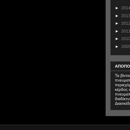
►
201
►
201
►
201
►
201
►
201
►
200
ΑΠΟΠΟ
Τα βίντ
πνευματ
περιεχό
κέρδος α
πνευματ
διαδίκτυ
Διασκέδ