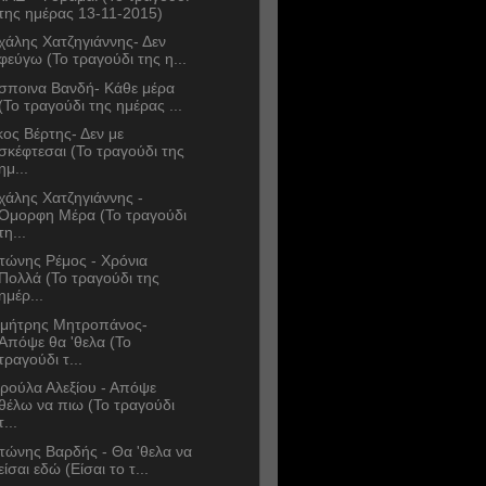
της ημέρας 13-11-2015)
χάλης Χατζηγιάννης- Δεν
φεύγω (Το τραγούδι της η...
σποινα Βανδή- Κάθε μέρα
(Το τραγούδι της ημέρας ...
κος Βέρτης- Δεν με
σκέφτεσαι (Το τραγούδι της
ημ...
χάλης Χατζηγιάννης -
Όμορφη Μέρα (Το τραγούδι
τη...
τώνης Ρέμος - Χρόνια
Πολλά (Το τραγούδι της
ημέρ...
μήτρης Μητροπάνος-
Απόψε θα 'θελα (Το
τραγούδι τ...
ρούλα Αλεξίου - Απόψε
θέλω να πιω (Το τραγούδι
τ...
τώνης Βαρδής - Θα 'θελα να
είσαι εδώ (Είσαι το τ...