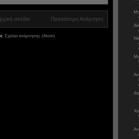
Μι
ρχική σελίδα
Παλαιότερη Ανάρτηση
Δέ
ε:
Σχόλια ανάρτησης (Atom)
Νί
Μι
Αν
Δη
Χα
Αν