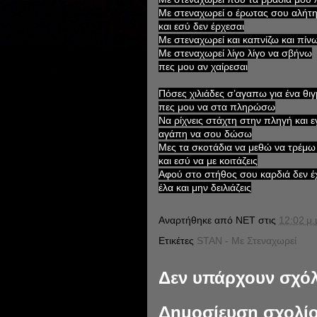
Με στεναχωρεί ο έρωτας σου αλήτ
και εσύ δεν έρχεσαι
Με στεναχωρεί και καπνίζω και πίν
Με στεναχωρεί λίγο λίγο να σβήνω
πες μου αν χαίρεσαι
Πόσες χιλιάδες σ’αγαπω για ένα θι
πες μου να στα πληρώσω
Να ρίχνεις στάχτη στην πληγή και 
αγάπη να σου δώσω
Μες τα σκοτάδια να μεθώ να τρέμ
και εσύ να με κοιτάζεις
Αφού στο στήθος σου καρδιά δεν έ
έλα και μην δειλιάζεις
Αναρτήθηκε από
NET
στις
12:02 μ.
Ετικέτες
STAN - Με Στεναχωρεί
Δεν υπάρχουν σχόλ
Δημοσίευση σχολί