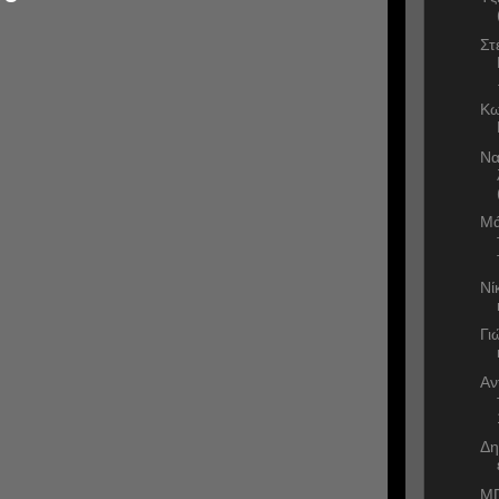
Στ
Κω
Να
Μά
Νί
Γι
Αν
Δη
ΜΠ