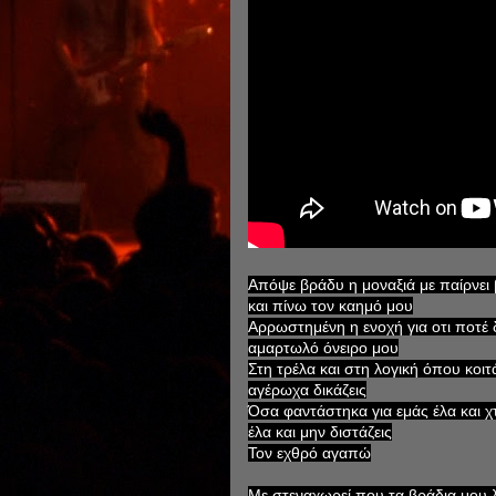
Απόψε βράδυ η μοναξιά με παίρνει 
και πίνω τον καημό μου
Αρρωστημένη η ενοχή για οτι ποτέ 
αμαρτωλό όνειρο μου
Στη τρέλα και στη λογική όπου κοιτά
αγέρωχα δικάζεις
Όσα φαντάστηκα για εμάς έλα και χ
έλα και μην διστάζεις
Τον εχθρό αγαπώ
Με στεναχωρεί που τα βράδια μου λ