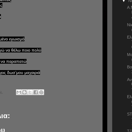
▼
Ν
ης
Α.
ω
Νί
Ελ
γμένο εγωισμό
εγώ να θέλω ποιο πολύ
Μα
ω να παραπατώ
Βα
χεις δωσ’μου μαχαιριά
Αν
μ.
Ελ
ST
ια:
ου
Τζ