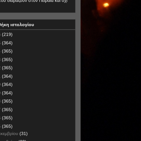
που διαβάζουν στον Πειραιά και όχι
θήκη ιστολογίου
6
(219)
5
(364)
4
(365)
3
(365)
2
(365)
1
(364)
0
(364)
9
(364)
8
(365)
7
(365)
6
(365)
5
(365)
εκεμβρίου
(31)