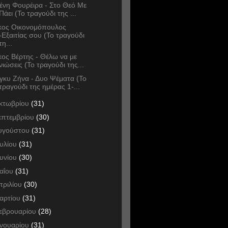
ένη Φουρέιρα - Στο Θεό Με
Πάει (Το τραγούδι της ...
κος Οικονομόπουλος
-Εξαιτίας σου (Το τραγούδι
τη...
κος Βέρτης - Θέλω να με
νιώσεις (Το τραγούδι της...
γκυ Ζήνα - Δυο Ψέματα (Το
τραγούδι της ημέρας 1-...
κτωβρίου
(31)
επτεμβρίου
(30)
υγούστου
(31)
ουλίου
(31)
ουνίου
(30)
αΐου
(31)
πριλίου
(30)
αρτίου
(31)
εβρουαρίου
(28)
ανουαρίου
(31)