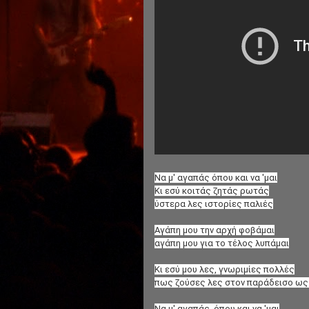
Να μ' αγαπάς όπου και να 'μαι
Κι εσύ κοιτάς ζητάς ρωτάς
ύστερα λες ιστορίες παλιές
Αγάπη μου την αρχή φοβάμαι
αγάπη μου για το τέλος λυπάμαι
Κι εσύ μου λες, γνωριμίες πολλές
πως ζούσες λες στον παράδεισο ως
Να μ' αγαπάς, όπου και να 'μαι