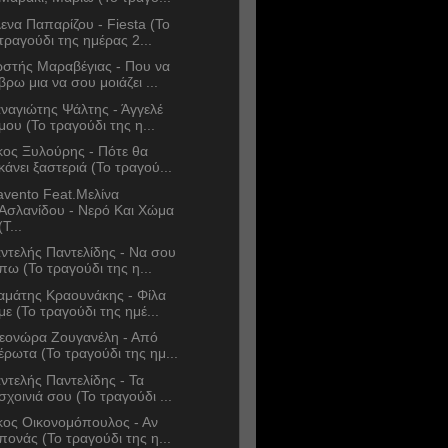
ενα Παπαρίζου - Fiesta (Το
τραγούδι της ημέρας 2...
στής Μαραβέγιας - Που να
βρω μια να σου μοιάζει ...
ναγιώτης Ψάλτης - Άγγελέ
μου (Το τραγούδι της η...
κος Ξυλούρης - Πότε θα
κάνει ξαστεριά (Το τραγού...
avento Feat.Μελίνα
Ασλανίδου - Νερό Και Χώμα
(Τ...
ντελής Παντελίδης - Να σου
πω (Το τραγούδι της η...
αμάτης Κραουνάκης - Φίλα
με (Το τραγούδι της ημέ...
εονώρα Ζουγανέλη - Από
έρωτα (Το τραγούδι της ημ...
ντελής Παντελίδης - Τα
σχοινιά σου (Το τραγούδι ...
κος Οικονομόπουλος - Αν
πονάς (Το τραγούδι της η...