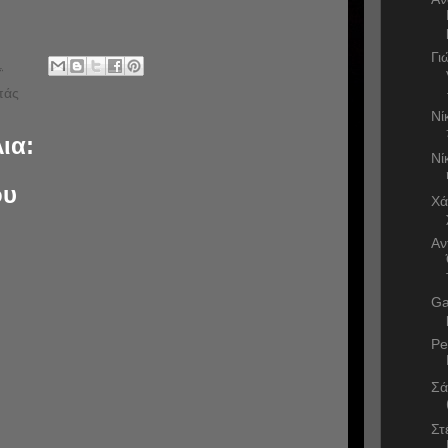
Γι
.
πάς
Νί
ια:
Νί
ου
Χά
Αν
Ga
Pe
Σά
Στ