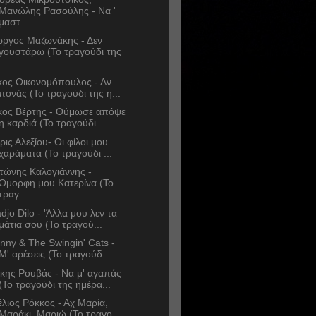
Μανώλης Ρασούλης - Να '
μαστ...
ώργος Μαζωνάκης - Δεν
γουστάρω (Το τραγούδι της
...
κος Οικονομόπουλος - Αν
πονάς (Το τραγούδι της η...
κος Βέρτης - Θύμωσε απόψε
η καρδιά (Το τραγούδι ...
ρις Αλεξίου- Οι φίλοι μου
χαράματα (Το τραγούδι ...
τώνης Καλογιάννης -
Όμορφη μου Κατερίνα (Το
τραγ...
djo Dilo - 'Άλλα μου λεν τα
μάτια σου (Το τραγού...
nny & The Swingin' Cats -
Μ' αρέσεις (Το τραγούδ...
κης Ρουβάς - Να μ' αγαπάς
(Το τραγούδι της ημέρα...
έλιος Ρόκκος - Αχ Μαρία,
Μαράκι, Μαριώ (Το τραγο...