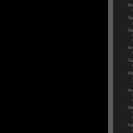
Μα
Χρ
Πα
Αν
Γι
Δη
Αν
Νί
Γι