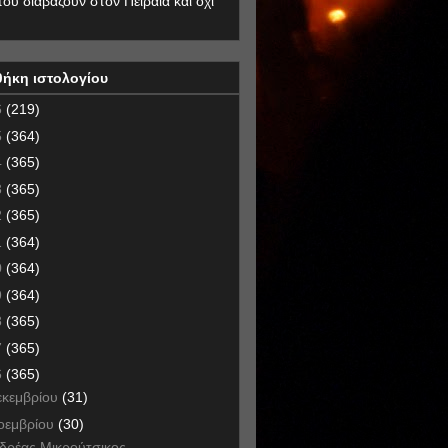
που διαβάζουν στον Πειραιά και όχι
θήκη ιστολογίου
6
(219)
5
(364)
4
(365)
3
(365)
2
(365)
1
(364)
0
(364)
9
(364)
8
(365)
7
(365)
6
(365)
εκεμβρίου
(31)
οεμβρίου
(30)
δρέας Μικρούτσικος,