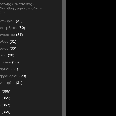
ντελής Θαλασσινός -
Νοέμβρης μήνας ταξιδεύει
(Το...
κτωβρίου
(31)
επτεμβρίου
(30)
υγούστου
(31)
ουλίου
(31)
ουνίου
(30)
αΐου
(30)
πριλίου
(30)
αρτίου
(31)
εβρουαρίου
(29)
ανουαρίου
(31)
5
(365)
4
(365)
3
(367)
2
(369)