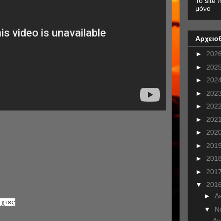
To site 
μόνο
Αρχειο
►
202
►
202
►
202
►
202
►
202
►
202
►
202
►
201
►
201
►
201
▼
201
►
Δ
 χτες
▼
Ν
Αν