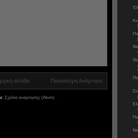
Έλ
Κω
Πα
Νί
St
Πα
ρχική σελίδα
Παλαιότερη Ανάρτηση
Στ
ε:
Σχόλια ανάρτησης (Atom)
Ελ
Πα
Νί