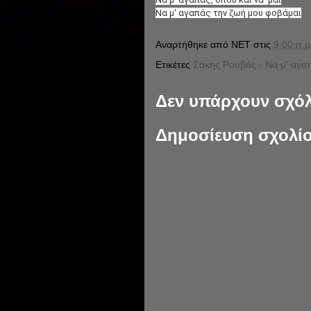
Να μ' αγαπάς την ζωή μου φοβάμαι
Αναρτήθηκε από
NET
στις
9:00 π.μ
Ετικέτες
Σάκης Ρουβάς - Να μ' αγα
Δεν υπάρχουν σχόλ
Δημοσίευση σχολί