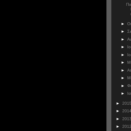
Πα
►
Ο
►
Σ
►
Α
►
Ι
►
Ι
►
Μ
►
Α
►
Μ
►
Φ
►
Ι
►
201
►
201
►
201
►
201