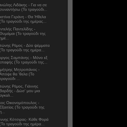
νώλης Λιδάκης - Για να σε
συναντήσω (Το τραγούδι...
ιστίνα Γεράνη - Θα Ήθελα
(Το τραγούδι της ημέρας...
ντελής Παντελίδης -
Θυμάμαι (Το τραγούδι της
ημέ...
τώνης Ρέμος - Δύο ψέμματα
(Το τραγούδι της ημέρα...
ώργος Σαμπάνης - Μόνο εξ
επαφής (Το τραγούδι της...
μήτρης Μητροπάνος -
Απόψε θα 'θελα (Το
τραγούδι ...
τώνης Ρέμος, Γιάννης
Βαρδής - Δώσ' μου μια
αγκαλ...
κος Οικονομόπουλος -
Εξαιτίας (Το τραγούδι της
η...
άννης Κότσιρας- Κάθε Φορά
(Το τραγούδι της ημέρα...