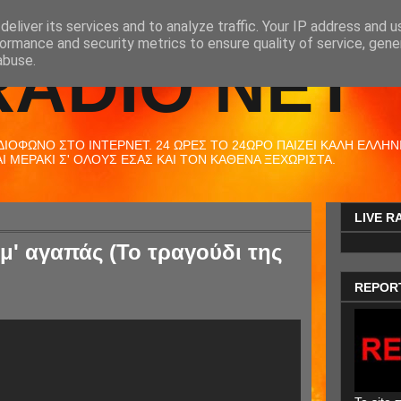
eliver its services and to analyze traffic. Your IP address and 
ormance and security metrics to ensure quality of service, gen
RADIO NET
abuse.
ΟΦΩΝΟ ΣΤΟ ΙΝΤΕΡΝΕΤ. 24 ΩΡΕΣ ΤΟ 24ΩΡΟ ΠΑΙΖΕΙ ΚΑΛΗ ΕΛΛΗΝΙΚ
 ΜΕΡΑΚΙ Σ' ΟΛΟΥΣ ΕΣΑΣ ΚΑΙ ΤΟΝ ΚΑΘΕΝΑ ΞΕΧΩΡΙΣΤΑ.
LIVE R
μ' αγαπάς (Το τραγούδι της
REPOR