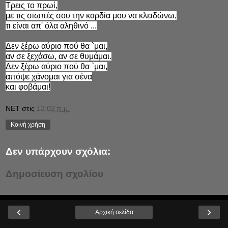
Τρεις το πρωί,
με τις σιωπές σου την καρδία μου να κλειδώνω,
τι είναι απ' όλα αληθινό ...
Δεν ξέρω αύριο πού θα `μαι,
αν σε ξεχάσω, αν σε θυμάμαι.
Δεν ξέρω αύριο πού θα `μαι,
απόψε χάνομαι για σένα
και φοβάμαι!
NET
στις
12:02 π.μ.
Κοινή χρήση
Δεν υπάρχουν σχόλια:
Δημοσίευση σχολίου
‹
›
Αρχική σελίδα