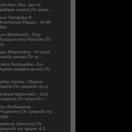
ολα feat. Nivo -Δεν σε
φοβάμαι ουρανέ (Το τραγο...
ενα Παπαρίζου ft.
Αναστάσιος Ράμμος - Αν Με
Δεις...
ννυ Μπαλτατζή - Στην
Τρούμπα στην Καστέλα (Το
τρ...
μης Αδαμαντίδης - Η νύχτα
μυρίζει γιασεμί (Το τρ...
τάσα Θεοδωρίδου -Στα
λιμάνια ανάψανε φωτιές (Το
...
σίλης Σαλέας - Πέτρινα
Χρόνια (Το τραγούδι της η...
ευθερία Αρβανιτάκη - Ζωή
κλεμμένη (Το τραγούδι τ...
κης Θεοδωράκης -
Ρωμιοσύνη (Το τραγούδι της
ημέρ...
κεδονία Ξακουστή (Το
τραγούδι της ημέρας 4-2-