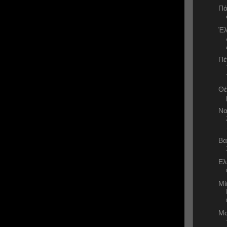
Πά
Έλ
Πέ
Θέ
Να
Βα
Ελ
Μί
Μα