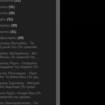
υγούστου
(31)
ουλίου
(31)
ουνίου
(30)
αΐου
(31)
πριλίου
(30)
αρτίου
(31)
εβρουαρίου
(28)
ντελής Παντελίδης - Τα
Σχοινιά Σου (Το τραγούδι ...
χάλης Χατζηγιάννης - Δεν
Φεύγω (Το τραγούδι της ...
τώνης Ρέμος - Σπασμένα
Κομμάτια Της Καρδιάς (Το ...
άννης Πλούταρχος - Πέρα
Απ' Τα Μάτια Μου (Το τρα...
ώργος Σαμπάνης - Μπορείς
Και Χειρότερα (Το τραγο...
άννα Τερζή - Όνειρό Μου (Το
τραγούδι της ημέρας ...
κος Οικονομόπουλος - Για