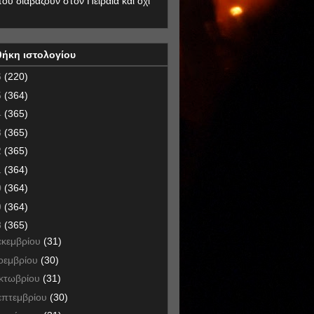
που διαβάζουν στον Πειραιά και όχι
θήκη ιστολογίου
6
(220)
5
(364)
4
(365)
3
(365)
2
(365)
1
(364)
0
(364)
9
(364)
8
(365)
εκεμβρίου
(31)
οεμβρίου
(30)
κτωβρίου
(31)
επτεμβρίου
(30)