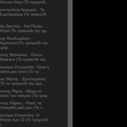
Κάποιο Λόγο (Το τραγούδ...
νσταντίνος Αργυρός - Το
Συμπέρασμα (Το τραγούδι
...
ίας Βρεττός - Kαι Πετάω
Ψηλά (Το τραγούδι της ημ...
κης Θεοδωράκης -
Χαρταετοί (Το τραγούδι της
ημέρ...
άννης Μηλιώκας - Greco
Maskara (Το τραγούδι της ...
εωνόρα Ζουγανέλη - Είναι η
τρέλα μου ατού (Το τρ...
κος Βέρτης - Ερωτευμένος
(Το το τραγούδι της ημέ...
τώνης Ρέμος - Μέχρι το
τέλος του κόσμου (Το τραγ...
άννης Πάριος - Ποιος να
συγκριθεί μαζί μου (Το τ...
εονώρα Ζουγανέλη -Ο
Μήνας έχει 13 (Το τραγούδι
τ...