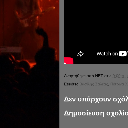
Αναρτήθηκε από
NET
στις
9:00 π.μ
Ετικέτες
Βασίλης Σαλέας
,
Πέτρινα Χ
Δεν υπάρχουν σχόλ
Δημοσίευση σχολί