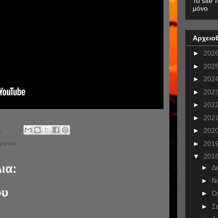
To site 
μόνο
Αρχειο
►
202
►
202
►
202
►
202
►
202
►
202
.
►
202
ρόνια
►
201
▼
201
ια:
►
Δ
►
Ν
ου
►
Ο
►
Σ