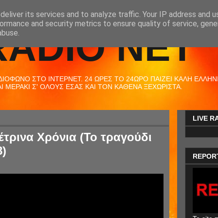
eliver its services and to analyze traffic. Your IP address and 
ormance and security metrics to ensure quality of service, gen
RADIO NET
abuse.
ΟΦΩΝΟ ΣΤΟ ΙΝΤΕΡΝΕΤ. 24 ΩΡΕΣ ΤΟ 24ΩΡΟ ΠΑΙΖΕΙ ΚΑΛΗ ΕΛΛΗΝΙΚ
 ΜΕΡΑΚΙ Σ' ΟΛΟΥΣ ΕΣΑΣ ΚΑΙ ΤΟΝ ΚΑΘΕΝΑ ΞΕΧΩΡΙΣΤΑ.
LIVE R
έτρινα Χρόνια (Το τραγούδι
8)
REPOR