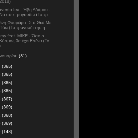
2018)
avento feat. Ήβη Αδάμου -
Να σου τραγουδώ (Το τρ...
ένη Φουρέιρα -Στο Θεό Με
Πάει (Το τραγούδι της η...
my feat. MIKE - Όσο ο
Κόσμος θα έχει Εσένα (Το
τ...
ανουαρίου
(31)
7
(365)
6
(365)
5
(365)
4
(365)
3
(367)
2
(369)
1
(368)
0
(369)
9
(148)