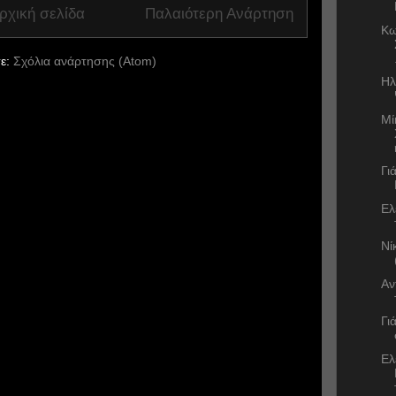
ρχική σελίδα
Παλαιότερη Ανάρτηση
Κω
ε:
Σχόλια ανάρτησης (Atom)
Ηλ
Μί
Γι
Ελ
Νί
Αν
Γι
Ελ