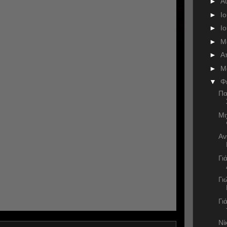
►
Α
►
Ι
►
Ι
►
Μ
►
Α
►
Μ
▼
Φ
Πα
Μι
Αν
Γι
Γι
Γι
Νί