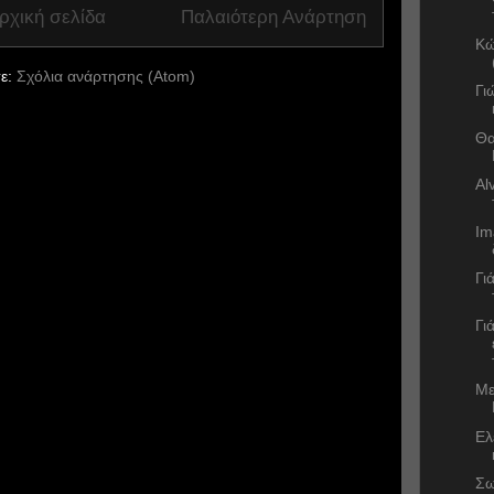
ρχική σελίδα
Παλαιότερη Ανάρτηση
Κώ
ε:
Σχόλια ανάρτησης (Atom)
Γι
Θα
Al
Im
Γι
Γι
Με
Ελ
Σω