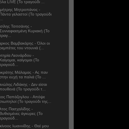
όλα LIVE (Το τραγούδι ...
μήτρης Μητροπάνος -
Πάντα γελαστοί (Το τραγούδι
...
σίλης Τσιτσάνης -
Συννεφιασμένη Κυριακή (Το
τραγ...
ρκος Βαμβακάρης - Όλοι οι
ρεμπέτες του ντουνιά (...
τηρία Λεονάρδου -
Καίγομαι, καίγομαι (Το
τραγούδ...
κράτης Μάλαμας - Ας παν
στην ευχή τα παλιά (Το ...
νώλης Λιδάκης - Δεν είσαι
πουθενά (Το τραγούδι τ...
κος Παπάζογλου - Απόψε
σιωπηλοί (Το τραγούδι της...
λτος Πασχαλίδης -
Βυθισμένες άγκυρες (Το
τραγούδ...
κίνοος Ιωαννίδης - Θεέ μου