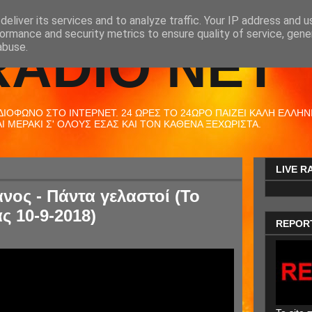
eliver its services and to analyze traffic. Your IP address and 
ormance and security metrics to ensure quality of service, gen
RADIO NET
abuse.
ΟΦΩΝΟ ΣΤΟ ΙΝΤΕΡΝΕΤ. 24 ΩΡΕΣ ΤΟ 24ΩΡΟ ΠΑΙΖΕΙ ΚΑΛΗ ΕΛΛΗΝΙΚ
 ΜΕΡΑΚΙ Σ' ΟΛΟΥΣ ΕΣΑΣ ΚΑΙ ΤΟΝ ΚΑΘΕΝΑ ΞΕΧΩΡΙΣΤΑ.
LIVE R
ος - Πάντα γελαστοί (Το
ς 10-9-2018)
REPOR