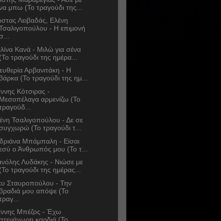
να μπω (Το τραγούδι της...
στας Λειβαδάς, Ελένη
Τσαλιγοπούλου - Η επιμονή
σ...
λίνα Κανά - Μιλώ για σένα
(Το τραγούδι της ημέρα...
ευθερία Αρβανιτάκη - Η
βάρκα (Το τραγούδι της ημ...
άννης Κότσιρας -
Μεσοπέλαγα αρμενίζω (Το
τραγούδ...
ένη Τσαλιγοπούλου - Δε σε
συγχωρώ (Το τραγούδι τ...
δριάνα Μπάμπαλη - Είσαι
εσύ ο Άνθρωπός μου (Το τ...
νόλης Λυδάκης - Νιώσε με
(Το τραγούδι της ημέρας...
κυ Σταυροπούλου - Την
βραδιά μου απόψε (Το
τραγ...
άννης Μπέζος - Έχω
στενάχωρη καρδιά (Το