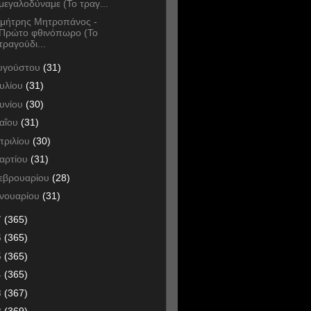
μεγαλοδύναμε (Το τραγ...
μήτρης Μητροπάνος -
Πρώτο φθινόπωρο (Το
τραγούδι...
υγούστου
(31)
ουλίου
(31)
ουνίου
(30)
αΐου
(31)
πριλίου
(30)
αρτίου
(31)
εβρουαρίου
(28)
ανουαρίου
(31)
7
(365)
6
(365)
5
(365)
4
(365)
3
(367)