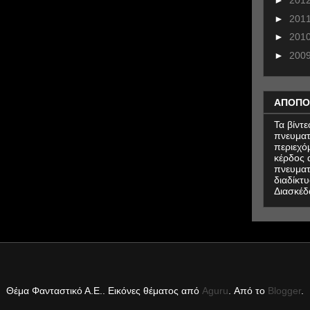
►
201
►
201
►
201
►
200
ΑΠΟΠΟ
Τα βίντ
πνευματ
περιεχό
κέρδος α
πνευματ
διαδίκτυ
Διασκέδ
Θέμα Φανταστικό Α.Ε.. Εικόνες θέματος από
Aguru
. Από το
Blogger
.