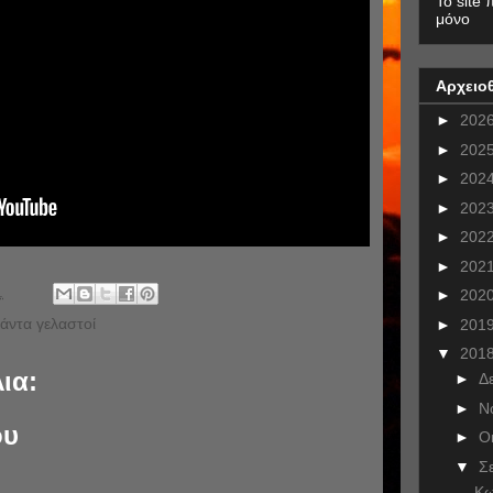
To site 
μόνο
Αρχειο
►
202
►
202
►
202
►
202
►
202
►
202
.
►
202
άντα γελαστοί
►
201
▼
201
ια:
►
Δ
►
Ν
ου
►
Ο
▼
Σ
Κω