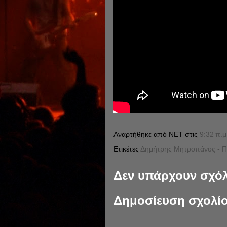
Αναρτήθηκε από
NET
στις
9:32 π.μ
Ετικέτες
Δημήτρης Μητροπάνος - Π
Δεν υπάρχουν σχόλ
Δημοσίευση σχολί