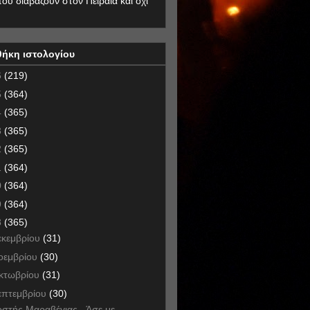
που διαβάζουν στον Πειραιά και όχι
θήκη ιστολογίου
6
(219)
5
(364)
4
(365)
3
(365)
2
(365)
1
(364)
0
(364)
9
(364)
8
(365)
εκεμβρίου
(31)
οεμβρίου
(30)
κτωβρίου
(31)
επτεμβρίου
(30)
στής Μαραβέγιας - Άσε με