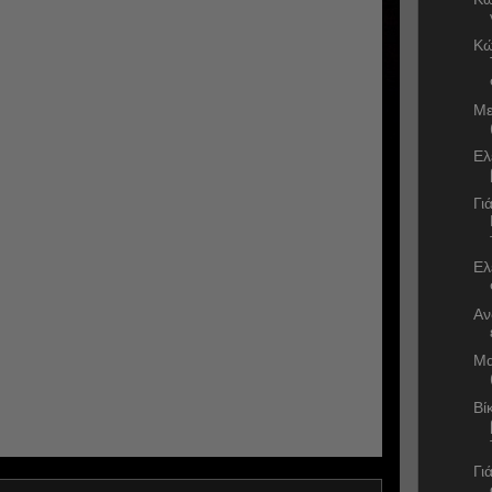
Κώ
Με
Ελ
Γι
Ελ
Αν
Μα
Βί
Γι