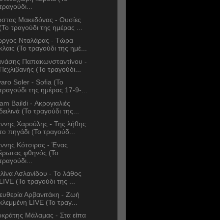
τραγούδι...
στας Μακεδόνας - Ουσίες
(Το τραγούδι της ημέρας ...
ώργος Νταλάρας - Τώρα
κλαις (Το τραγούδι της ημέ...
νάσης Παπακωνσταντίνου -
Πεχλιβανής (Το τραγούδι...
varo Soler - Sofia (Το
τραγούδι της ημέρας 17-9-...
am Baildi - Ακρογιαλιές
δειλινά (Το τραγούδι της...
άννης Χαρούλης - Της λήθης
το πηγάδι (Το τραγούδ...
άννης Κότσιρας - Ένας
έρωτας φθηνός (Το
τραγούδι...
λίνα Ασλανίδου - Το λάθος
LIVE (Το τραγούδι της ...
ευθερία Αρβανιτάκη - Ζωή
κλεμμένη LIVE (Το τραγ...
κράτης Μάλαμας - Στα είπα