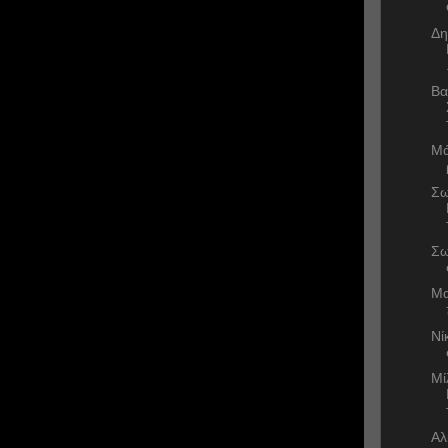
Δη
Βα
Μά
Σω
Σω
Μα
Νί
Μί
Αλ