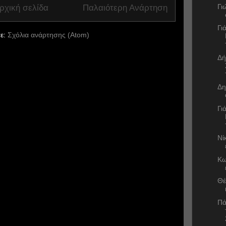
Γι
ρχική σελίδα
Παλαιότερη Ανάρτηση
Γι
ε:
Σχόλια ανάρτησης (Atom)
Δή
Δη
Γι
Νί
Κω
Θέ
Πά