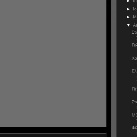
►
Ι
►
Ι
►
Μ
▼
Α
Στ
Γι
Χα
Ελ
Πέ
Στ
ΜΕ
Φί