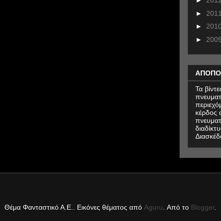
►
201
►
201
►
201
►
200
ΑΠΟΠΟ
Τα βίντ
πνευματ
περιεχό
κέρδος α
πνευματ
διαδίκτυ
Διασκέδ
Θέμα Φανταστικό Α.Ε.. Εικόνες θέματος από
Aguru
. Από το
Blogger
.