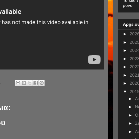
To site 
μόνο
Αρχειο
►
202
►
202
►
202
►
202
►
202
►
202
.
►
202
▼
201
►
Δ
ια:
►
Ν
►
Ο
ου
►
Σ
►
Α