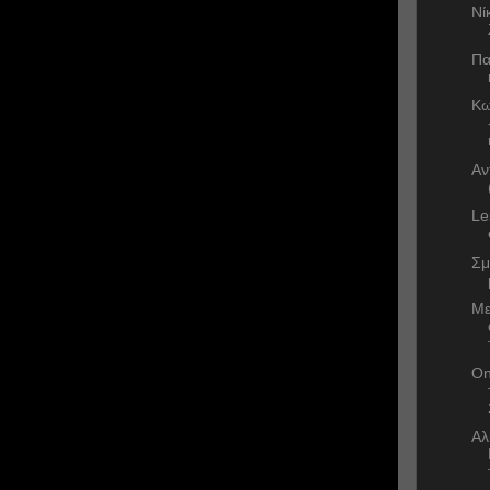
Νί
Πα
Κω
Αν
Le
Σμ
Με
On
Αλ