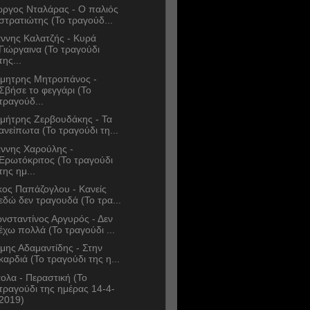
ώργος Νταλάρας - Ο παλιός
στρατιώτης (Το τραγούδ...
άννης Καλατζής - Κυρά
Γιώργαινα (Το τραγούδι
της...
μητρης Μητροπάνος -
Σβήσε το φεγγάρι (Το
τραγούδ...
μήτρης Ζερβουδάκης - Τα
ανείπωτα (Το τραγούδι τη...
άννης Χαρούλης -
Ερωτόκριτος (Το τραγούδι
της ημ...
κος Παπάζογλου - Κανείς
εδώ δεν τραγουδά (Το τρα...
νσταντίνος Αργυρός - Δεν
έχω πολλά (Το τραγούδι ...
μης Αδαμαντίδης - Στην
καρδιά (Το τραγούδι της η...
ολα - Περαστική (Το
τραγούδι της ημέρας 14-4-
2019)