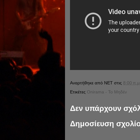
Αναρτήθηκε από
NET
στις
8:00 π.μ
Ετικέτες
Onirama - Το Μηδέν
Δεν υπάρχουν σχόλ
Δημοσίευση σχολί