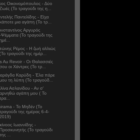
κος Οικονομόπουλος - Δύο
Ζωές (Το τραγούδι της η...
ντελής Παντελίδης - Είχα
κάποτε μια αγάπη (Το τρ...
νσταντίνος Αργυρός
-Ψέμματα (Το τραγούδι της
ημέ...
τώνης Ρέμος - Η ζωή αλλιώς
(Το τραγούδι της ημέρ...
s Au Revoir - Οι Θαλασσιές
σου οι Χάντρες (Το τρ...
αράγδα Καρύδη - Έλα πάρε
μου τη λύπη (Το τραγούδ...
λίνα Ασλανίδου - Αν σ'
αρνηθώ αγάπη μου ( Το
τρα...
irama - Το Μηδέν (Το
τραγούδι της ημέρας 6-4-
2019)
κίνοος Ιωαννίδης -
Προσκυνητής (Το τραγούδι
της ...