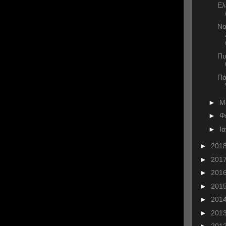
Ελ
Να
Πυ
Πά
►
Μ
►
Φ
►
Ι
►
201
►
201
►
201
►
201
►
201
►
201