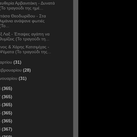
ευθερία Αρβανιτάκη - Δυνατά
(Το τραγούδι της ημέ...
τάσα Θεοδωρίδου - Στα
λιμάνια ανάψανε φωτιές
(Το...
ξ Λαξ - Έπαψες αγάπη να
θυμίζεις (Το τραγούδι τη...
νος & Χάρης Κατσιμίχας -
Ψέματα (Το τραγούδι της...
αρτίου
(31)
εβρουαρίου
(28)
ανουαρίου
(31)
8
(365)
7
(365)
6
(365)
5
(365)
4
(365)
3
(367)