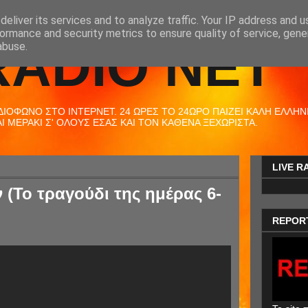
eliver its services and to analyze traffic. Your IP address and 
ormance and security metrics to ensure quality of service, gen
RADIO NET
abuse.
ΟΦΩΝΟ ΣΤΟ ΙΝΤΕΡΝΕΤ. 24 ΩΡΕΣ ΤΟ 24ΩΡΟ ΠΑΙΖΕΙ ΚΑΛΗ ΕΛΛΗΝΙΚ
 ΜΕΡΑΚΙ Σ' ΟΛΟΥΣ ΕΣΑΣ ΚΑΙ ΤΟΝ ΚΑΘΕΝΑ ΞΕΧΩΡΙΣΤΑ.
LIVE R
 (Το τραγούδι της ημέρας 6-
REPOR