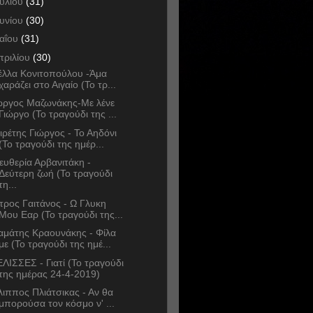
ουλίου
(31)
ουνίου
(30)
αΐου
(31)
πριλίου
(30)
έλλα Κονιτοπούλου -Άμα
χαράζει στο Αιγαίο (Το τρ...
ώργος Μαζωνάκης-Με λένε
Γιώργο (Το τραγούδι της ...
ιρέτης Γιώργος - Το Αηδόνι
(Το τραγούδι της ημέρ...
ευθερία Αρβανιτάκη -
Δεύτερη ζωή (Το τραγούδι
τη...
τρος Γαιτάνος - Ω Γλυκη
Μου Εαρ (Το τραγούδι της...
αμάτης Κραουνάκης - Φίλα
με (Το τραγούδι της ημέ...
ΛΙΣΣΕΣ - Γιατί (Το τραγούδι
της ημέρας 24-4-2019)
λιππος Πλιάτσικας - Αν θα
μπορούσα τον κόσμο ν' ...