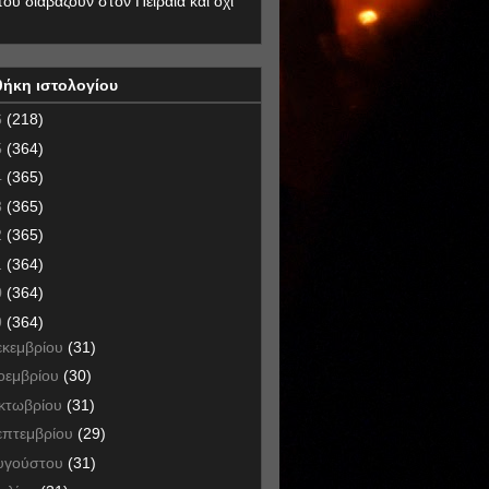
που διαβάζουν στον Πειραιά και όχι
θήκη ιστολογίου
6
(218)
5
(364)
4
(365)
3
(365)
2
(365)
1
(364)
0
(364)
9
(364)
εκεμβρίου
(31)
οεμβρίου
(30)
κτωβρίου
(31)
επτεμβρίου
(29)
υγούστου
(31)