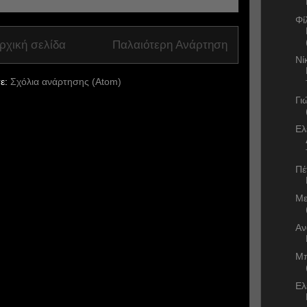
Φί
ρχική σελίδα
Παλαιότερη Ανάρτηση
Νί
ε:
Σχόλια ανάρτησης (Atom)
Γι
Ελ
Πέ
Με
Αν
Μπ
Ελ