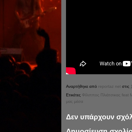
Αναρτήθηκε από
reportaz net
στις
Ετικέτες
Φίλιππος Πλιάτσικας feat 
μας μέσα
Δεν υπάρχουν σχόλ
Δημοσίευση σχολί