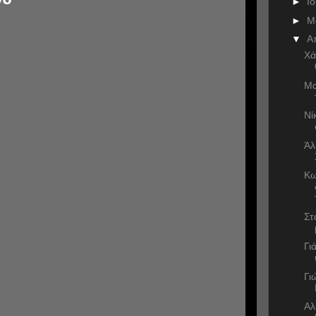
►
Ι
►
Μ
▼
Α
Χά
Μα
Νί
Άλ
Κω
Στ
Γι
Γι
Αλ