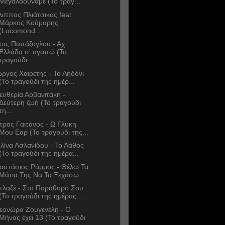
Μεγαλοδύναμε (Το τραγ...
λιππος Πλιάτσικας feat
Μάρκος Κούμαρης
(Locomond...
κος Παπάζογλου - Αχ
Ελλάδα σ' αγαπώ (Το
τραγούδι...
ώργος Χαιρέτης - Το Αηδόνι
(Το τραγούδι της ημέρ...
ευθερία Αρβανιτάκη -
Δεύτερη ζωή (Το τραγούδι
τη...
τρος Γαιτάνος - Ω Γλυκη
Μου Εαρ (Το τραγούδι της...
λίνα Ασλανίδου - Το Λάθος
(Το τραγούδι της ημέρα...
αστάσιος Ράμμος - Θέλω Τα
Μάτια Της Να Τα Ξεχάσω...
λαζέ - Στο Παράθυρό Σου
(Το τραγούδι της ημέρας ...
εονώρα Ζουγενέλη - Ο
Μήνας έχει 13 (Το τραγούδι