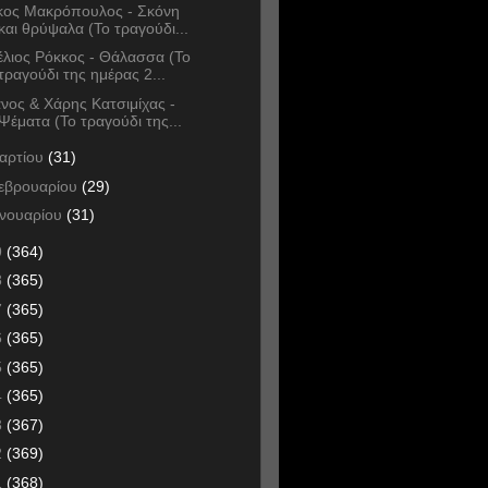
κος Μακρόπουλος - Σκόνη
και θρύψαλα (Το τραγούδι...
έλιος Ρόκκος - Θάλασσα (Το
τραγούδι της ημέρας 2...
νος & Χάρης Κατσιμίχας -
Ψέματα (Το τραγούδι της...
αρτίου
(31)
εβρουαρίου
(29)
ανουαρίου
(31)
9
(364)
8
(365)
7
(365)
6
(365)
5
(365)
4
(365)
3
(367)
2
(369)
1
(368)