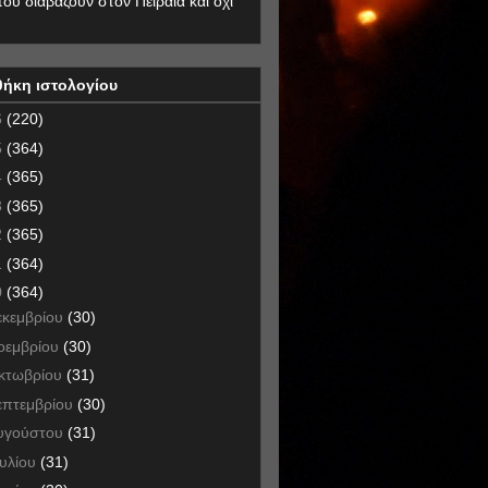
που διαβάζουν στον Πειραιά και όχι
θήκη ιστολογίου
6
(220)
5
(364)
4
(365)
3
(365)
2
(365)
1
(364)
0
(364)
εκεμβρίου
(30)
οεμβρίου
(30)
κτωβρίου
(31)
επτεμβρίου
(30)
υγούστου
(31)
ουλίου
(31)