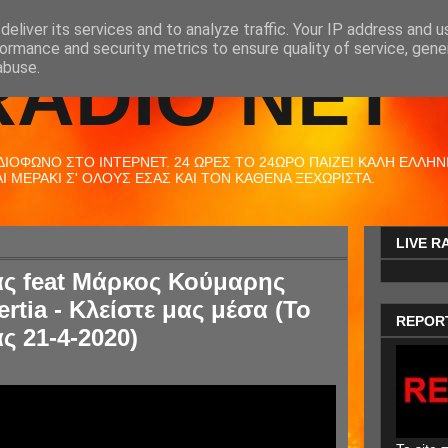
eliver its services and to analyze traffic. Your IP address and 
ormance and security metrics to ensure quality of service, gen
RADIO NET
abuse.
ΟΦΩΝΟ ΣΤΟ ΙΝΤΕΡΝΕΤ. 24 ΩΡΕΣ ΤΟ 24ΩΡΟ ΠΑΙΖΕΙ ΚΑΛΗ ΕΛΛΗΝΙΚ
 ΜΕΡΑΚΙ Σ' ΟΛΟΥΣ ΕΣΑΣ ΚΑΙ ΤΟΝ ΚΑΘΕΝΑ ΞΕΧΩΡΙΣΤΑ.
LIVE R
ας feat Μάρκος Κούμαρης
rtia - Κλείστε μας μέσα (Το
REPOR
ς 21-4-2020)