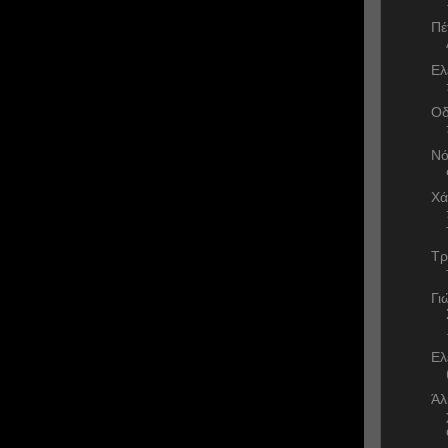
Πέ
Ελ
Οδ
Νό
Χά
Τρ
Γι
Ελ
Άλ