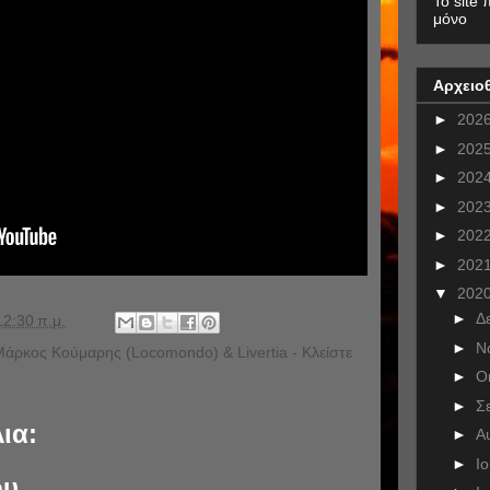
To site 
μόνο
Αρχειο
►
202
►
202
►
202
►
202
►
202
►
202
▼
202
►
Δ
12:30 π.μ.
►
Ν
Μάρκος Κούμαρης (Locomondo) & Livertia - Κλείστε
►
Ο
►
Σ
ια:
►
Α
►
Ι
ου