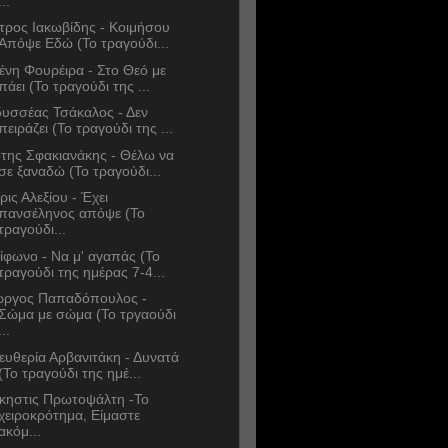
...
τρος Ιακωβίδης - Κοιμήσου
Απόψε Εδώ (Το τραγούδι...
ένη Φουρέιρα - Στο Θεό με
πάει (Το τραγούδι της ...
υσσέας Τσάκαλος - Δεν
πειράζει (Το τραγούδι της ...
της Σφακιανάκης - Θέλω να
σε ξαναδώ (Το τραγούδι...
ρις Αλεξίου - Έχει
πανσέληνος απόψε (Το
τραγούδι...
ίφωνο - Να μ' αγαπάς (Το
τραγούδι της ημέρας 7-4...
ώργος Παπαδόπουλος -
Σώμα με σώμα (Το τργαούδι
...
ευθερία Αρβανιτάκη - Δυνατά
(Το τραγούδι της ημέ...
κηστις Πρωτοψάλτη -Το
χειροκρότημα, Είμαστε
ακόμ...