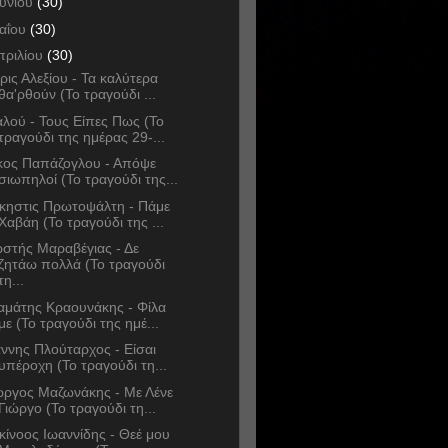
ουνίου
(30)
αΐου
(30)
πριλίου
(30)
ρις Αλεξίου - Τα καλύτερα
θα'ρθούν (Το τραγούδι ...
λού - Τους Είπες Πως (Το
τραγούδι της ημέρας 29-...
κος Παπάζογλου - Απόψε
σιωπηλοί (Το τραγούδι της...
κηστις Πρωτοψάλτη - Πάμε
Χαβάη (Το τραγούδι της ...
στής Μαραβέγιας - Δε
ζητάω πολλά (Το τραγούδι
τη...
αμάτης Κραουνάκης - Φίλα
με (Το τραγούδι της ημέ...
άννης Πλούταρχος - Είσαι
υπέροχη (Το τραγούδι τη...
ώργος Μαζωνάκης - Με Λένε
Γιώργο (Το τραγούδι τη...
κίνοος Ιωαννίδης - Θεέ μου