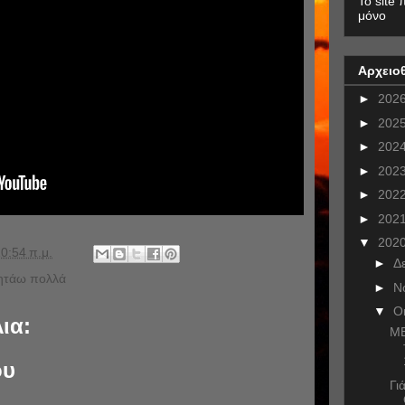
To site 
μόνο
Αρχειο
►
202
►
202
►
202
►
202
►
202
►
202
▼
202
0:54 π.μ.
►
Δ
ζητάω πολλά
►
Ν
▼
Ο
ια:
ME
ου
Γι