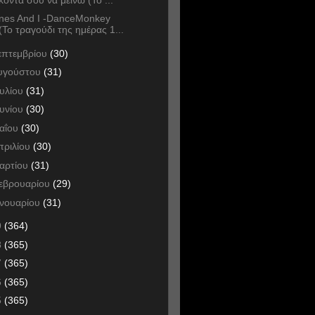
nes And I -DanceMonkey
(Το τραγούδι της ημέρας 1...
επτεμβρίου
(30)
υγούστου
(31)
ουλίου
(31)
ουνίου
(30)
αΐου
(30)
πριλίου
(30)
αρτίου
(31)
εβρουαρίου
(29)
ανουαρίου
(31)
9
(364)
8
(365)
7
(365)
6
(365)
5
(365)