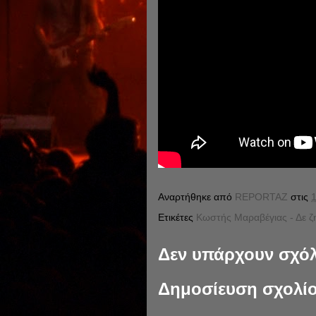
Αναρτήθηκε από
REPORTAZ
στις
1
Ετικέτες
Κωστής Μαραβέγιας - Δε 
Δεν υπάρχουν σχόλ
Δημοσίευση σχολί