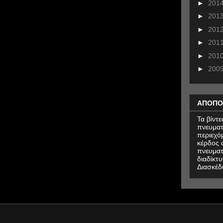
►
201
►
201
►
201
►
201
►
201
►
200
ΑΠΟΠΟ
Τα βίντ
πνευματ
περιεχό
κέρδος α
πνευματ
διαδίκτυ
Διασκέδ