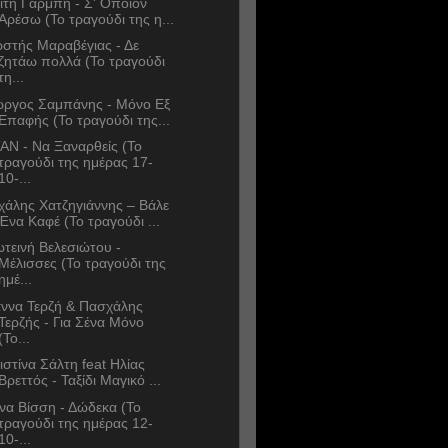
ίτη Γαρμπή - Σ' Όποιον
Αρέσω (Το τραγούδι της η...
στής Μαραβέγιας - Δε
ζητάω πολλά (Το τραγούδι
τη...
ώργος Σαμπάνης - Μόνο Εξ
Επαφής (Το τραγούδι της...
AN - Να Ξαναρθείς (Το
τραγούδι της ημέρας 17-
10-...
χάλης Χατζηγιάννης – Βάλε
Ένα Καφέ (Το τραγούδι ...
τεινή Βελεσιώτου -
Μέλισσες (Το τραγούδι της
ημέ...
άννα Τερζή & Πασχάλης
Τερζής - Για Σένα Μόνο
(Το...
ιστίνα Σάλτη feat Ηλίας
Βρεττός - Ταξίδι Μαγικό ...
να Βίσση - Δώδεκα (Το
τραγούδι της ημέρας 12-
10-...