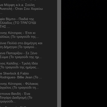
να Μόρφη a.k.a. Σούλη
Ανατολή - Όταν Σου Χορεύω
...
φία Βέμπο - Παιδιά της
Ελλάδος (ΤΟ ΤΡΑΓΟΥΔΙ
ΤΗΣ ...
άννης Κότσιρας - Έτσι κι
αλλιώς (Το τραγούδι της...
όνια Πολλά στο Δημήτρη και
τη Δήμητρα (Το τραγού...
ενα Παπαρίζου - Σε Ξένο
Σώμα (Το τραγούδι της ημ...
νος Καλίδης - Τρελή Ιδέα
(Το τραγούδι της ημέρας...
lie Sherlock & Fabio
Rodrigues- Billie Jean (Το ...
άννης Κότσιρας - Φύλακας
άγγελος (Το τραγούδι τη...
σποινα Βανδή - Ένα
Τσιγάρο Διαδρομή (Το
τραγούδι...