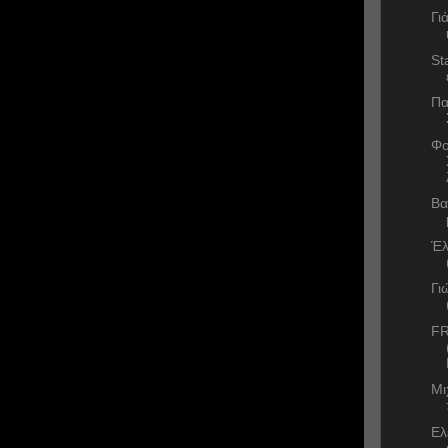
Γι
St
Πα
Φο
Βα
Έλ
Γι
FR
Μι
Ελ