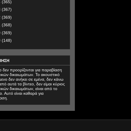
4
(365)
3
(367)
2
(369)
1
(368)
0
(369)
9
(148)
ΙΗΣΗ
εο δεν προορίζονται για παραβίαση
ικών δικαιωμάτων. Το ακουστικό
μενο δεν ανήκει σε εμένα, δεν κάνω
πό αυτά τα βίντεο, δεν είμαι κύριος
ικών δικαιωμάτων, είναι από το
ο. Αυτό είναι καθαρά για
αση.