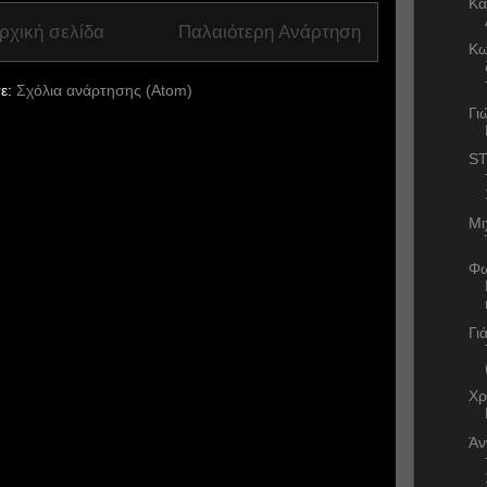
Κα
ρχική σελίδα
Παλαιότερη Ανάρτηση
Κω
ε:
Σχόλια ανάρτησης (Atom)
Γι
ST
Μι
Φω
Γι
Χρ
Άν