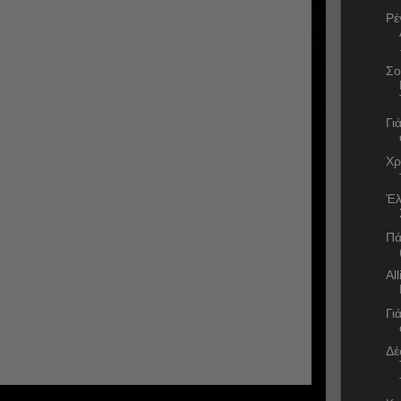
Ρέ
Σο
Γι
Χρ
Έλ
Πά
Al
Γι
Δέ