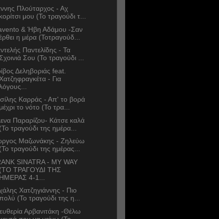
άννης Πλούταρχος - Αχ
κορίτσι μου (Το τραγούδι τ...
avento & Ήβη Αδάμου -Σαν
έρθει η μέρα (Τοτραγούδ...
ντελής Παντελίδης - Τα
Σχοινιά Σου (Το τραγούδι ...
ίβος Δεληβοριάς feat.
Χατζηφραγκέτα - Για
λόγους...
σίλης Καρράς - Απ' το βορά
μέχρι το νότο (Το τρα...
ενα Παραρίζου- Κάτσε καλά
(Το τραγούδι της ημέρα...
ώργος Μαζωνάκης - Ζηλεύω
(Το τραγούδι της ημέρας...
ANK SINATRA - MY WAY
(ΤΟ ΤΡΑΓΟΥΔΙ ΤΗΣ
ΗΜΕΡΑΣ 4-1...
χάλης Χατζηγιάννης - Πιο
πολύ (Το τραγούδι της η...
ευθερία Αρβανιτάκη -Θέλω
κοντά σου να μείνω (Το ...