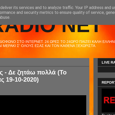
eliver its services and to analyze traffic. Your IP address and 
ormance and security metrics to ensure quality of service, gen
RADIO NET
abuse.
ΟΦΩΝΟ ΣΤΟ ΙΝΤΕΡΝΕΤ. 24 ΩΡΕΣ ΤΟ 24ΩΡΟ ΠΑΙΖΕΙ ΚΑΛΗ ΕΛΛΗΝΙΚ
 ΜΕΡΑΚΙ Σ' ΟΛΟΥΣ ΕΣΑΣ ΚΑΙ ΤΟΝ ΚΑΘΕΝΑ ΞΕΧΩΡΙΣΤΑ.
LIVE R
 - Δε ζητάω πολλά (Το
ς 19-10-2020)
REPOR