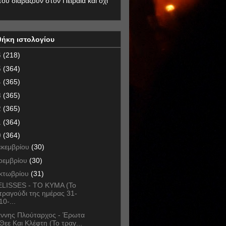
που διαβάζουν στον Πειραιά και όχι
θήκη ιστολογίου
6
(218)
5
(364)
4
(365)
3
(365)
2
(365)
1
(364)
0
(364)
εκεμβρίου
(30)
οεμβρίου
(30)
κτωβρίου
(31)
LISSES - TO KYMA (Το
τραγούδι της ημέρας 31-
10-...
άννης Πλούταρχος - Έρωτα
Θεε Και Κλέφτη (Το τραγ...