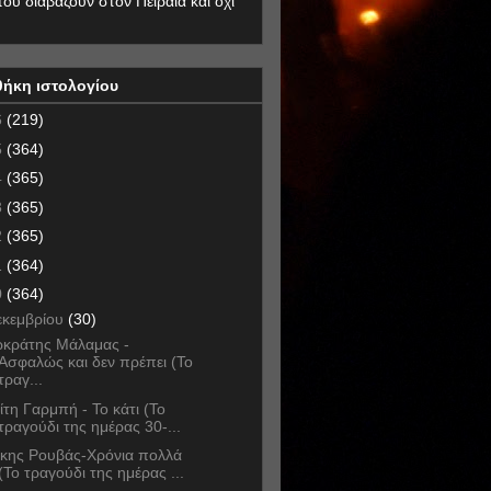
που διαβάζουν στον Πειραιά και όχι
θήκη ιστολογίου
6
(219)
5
(364)
4
(365)
3
(365)
2
(365)
1
(364)
0
(364)
εκεμβρίου
(30)
κράτης Μάλαμας -
Ασφαλώς και δεν πρέπει (Το
τραγ...
ίτη Γαρμπή - Το κάτι (Το
τραγούδι της ημέρας 30-...
κης Ρουβάς-Χρόνια πολλά
(Το τραγούδι της ημέρας ...