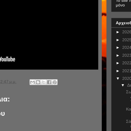
To site 
μόνο
Αρχειο
►
202
►
202
►
202
►
202
►
202
►
202
▼
202
2:47 μ.μ.
▼
Δ
Σω
ια:
Κα
ου
Σά