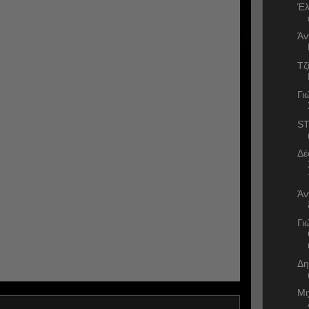
Έλ
Άν
Τζ
Γι
ST
Δέ
Άν
Γι
Δη
Μι