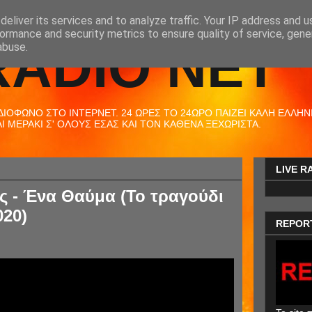
eliver its services and to analyze traffic. Your IP address and 
ormance and security metrics to ensure quality of service, gen
RADIO NET
abuse.
ΟΦΩΝΟ ΣΤΟ ΙΝΤΕΡΝΕΤ. 24 ΩΡΕΣ ΤΟ 24ΩΡΟ ΠΑΙΖΕΙ ΚΑΛΗ ΕΛΛΗΝΙΚ
 ΜΕΡΑΚΙ Σ' ΟΛΟΥΣ ΕΣΑΣ ΚΑΙ ΤΟΝ ΚΑΘΕΝΑ ΞΕΧΩΡΙΣΤΑ.
LIVE R
 - Ένα Θαύμα (Το τραγούδι
020)
REPOR