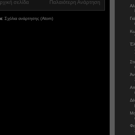
ρχική σελίδα
Παλαιότερη Ανάρτηση
Αλ
ε:
Σχόλια ανάρτησης (Atom)
Γι
Κω
Έλ
Στ
Άν
Απ
Δέ
Μι
Φο