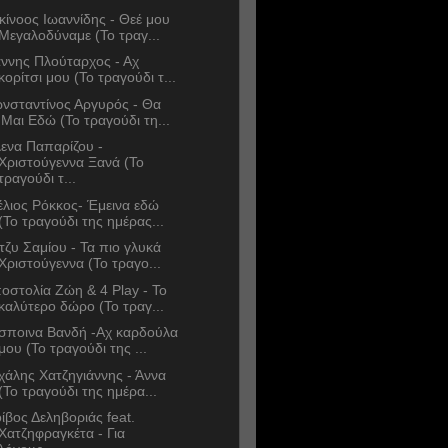
κίνοος Ιωαννίδης - Θεέ μου
Μεγαλοδύναμε (Το τραγ...
άννης Πλούταρχος - Αχ
κορίτσι μου (Το τραγούδι τ...
νσταντίνος Αργυρός - Θα
'Μαι Εδώ (Το τραγούδι τη...
ενα Παπαρίζου -
Χριστούγεννα Ξανά (Το
τραγούδι τ...
έλιος Ρόκκος- Έμεινα εδώ
(Το τραγούδι της ημέρας...
τζυ Σαμίου - Τα πιο γλυκά
Χριστούγεννα (Το τραγο...
οστολία Ζώη & 4 Play - Το
καλύτερο δώρο (Το τραγ...
σποινα Βανδή -Αχ καρδούλα
μου (Το τραγούδι της ...
χάλης Χατζηγιάννης - Άννα
(Το τραγούδι της ημέρα...
ίβος Δεληβοριάς feat.
Χατζηφραγκέτα - Για