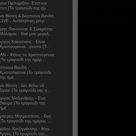
ενα Παπαρίζου- Έτσι και
έτσι (Το τραγούδι της ημ...
να Βίσση & Δέσποινα Βανδή
LIVE - Αντίστροφη μέτρ...
ίμης Πανούσης & Σωκράτης
Μάλαμας - Θεέ μου μεγαλ...
ώργος Κακοσαίος - Είναι
Χριστούγεννα...γιαυτό (Τ...
AN - Φέτος τα Χριστούγεννα
(Το τραγούδι της ημέρ...
σποινα Βανδή -
Χριστούγεννα (Το τραγούδι
της ημέ...
να Βίσση - Δεν θέλω να
ξέρεις (Το τραγούδι της η...
ώργος Μαζωνάκης - Ένα
Θαύμα (Το τραγούδι της
ημέ...
μήτρης Μητροπάνος - Θες
(Το τραγούδι της ημέρας ...
χάλης Χατζηγιάννης - Μην
Αργείς (Το τραγούδι της...