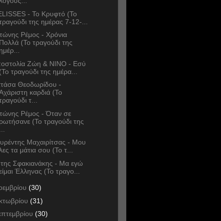
λόγους...
LISSES - Το Κρυφτό (Το
τραγούδι της ημέρας 7-12-...
τώνης Ρέμος - Χρόνια
Πολλά (Το τραγούδι της
ημέρ...
οστολία Ζώη & ΝΙΝΟ - Εσύ
(Το τραγούδι της ημέρα...
τάσα Θεοδωρίδου -
Αχάριστη καρδιά (Το
τραγούδι τ...
τώνης Ρέμος - Όταν σε
ρωτήσανε (Το τραγούδι της
...
υρέντης Μαχαιρίτσας - Μου
λες τα μάτια σου (Το τ...
της Σφακιανάκης - Μα εγώ
είμαι Έλληνας (Το τραγο...
οεμβρίου
(30)
κτωβρίου
(31)
επτεμβρίου
(30)