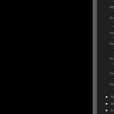
ME
Αν
Απ
Να
Αν
Λα
Νό
►
Ν
►
Ο
►
Σ